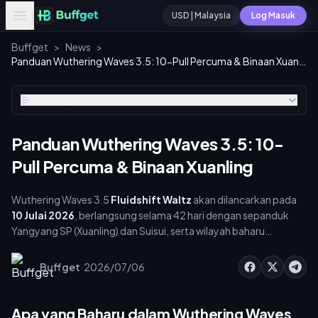
USD | Malaysia
Log Masuk
Buffget
>
News
>
Panduan Wuthering Waves 3.5: 10-Pull Percuma & Binaan Xuanling
Kandungan
Panduan Wuthering Waves 3.5: 10-
Pull Percuma & Binaan Xuanling
Wuthering Waves 3.5
Fluidshift Waltz
akan dilancarkan pada
10 Julai 2026
, berlangsung selama 42 hari dengan sepanduk
Yangyang SP (Xuanling) dan Suisui, serta wilayah baharu
Mengzhou. Tuntut 10-pull percuma, kemudian rancang tambah
nilai Lunite anda untuk mencapai 80-pull hard pity. Berikut
·
Buffget
2026/07/06
adalah setiap maklumat tentang pull, binaan, dan bajet.
Apa yang Baharu dalam Wuthering Waves