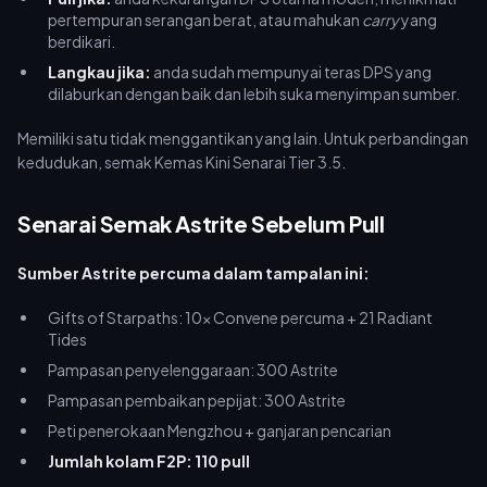
pertempuran serangan berat, atau mahukan
carry
yang
berdikari.
Langkau jika:
anda sudah mempunyai teras DPS yang
dilaburkan dengan baik dan lebih suka menyimpan sumber.
Memiliki satu tidak menggantikan yang lain. Untuk perbandingan
kedudukan, semak Kemas Kini Senarai Tier 3.5.
Senarai Semak Astrite Sebelum Pull
Sumber Astrite percuma dalam tampalan ini:
Gifts of Starpaths: 10x Convene percuma + 21 Radiant
Tides
Pampasan penyelenggaraan: 300 Astrite
Pampasan pembaikan pepijat: 300 Astrite
Peti penerokaan Mengzhou + ganjaran pencarian
Jumlah kolam F2P: 110 pull