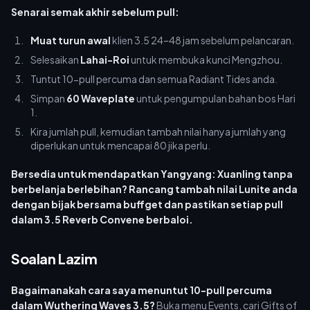
Senarai semak akhir sebelum pull:
Muat turun awal
klien 3.5 24–48 jam sebelum pelancaran.
Selesaikan
Lahai-Roi
untuk membuka kunci Mengzhou.
Tuntut 10-pull percuma dan semua Radiant Tides anda.
Simpan
60 Waveplate
untuk pengumpulan bahan bos Hari
1.
Kira jumlah pull, kemudian tambah nilai hanya jumlah yang
diperlukan untuk mencapai 80 jika perlu.
Bersedia untuk mendapatkan Yangyang: Xuanling tanpa
berbelanja berlebihan? Rancang tambah nilai Lunite anda
dengan bijak bersama buffget dan pastikan setiap pull
dalam 3.5 Reverb Convene berbaloi.
Soalan Lazim
Bagaimanakah cara saya menuntut 10-pull percuma
dalam Wuthering Waves 3.5?
Buka menu Events, cari Gifts of