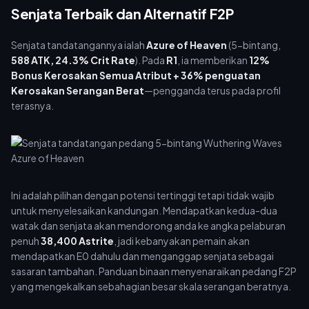
Senjata Terbaik dan Alternatif F2P
Senjata tandatangannya ialah
Azure of Heaven
(5-bintang,
588 ATK, 24.3% Crit Rate
). Pada
R1
, ia memberikan
12%
Bonus Kerosakan Semua Atribut + 36% penguatan
Kerosakan Serangan Berat
—pengganda terus pada profil
terasnya.
Ini adalah pilihan dengan potensi tertinggi tetapi tidak wajib
untuk menyelesaikan kandungan. Mendapatkan kedua-dua
watak dan senjata akan mendorong anda ke angka pelaburan
penuh
38,400 Astrite
, jadi kebanyakan pemain akan
mendapatkan E0 dahulu dan menganggap senjata sebagai
sasaran tambahan. Panduan binaan menyenaraikan pedang F2P
yang mengekalkan sebahagian besar skala serangan beratnya.