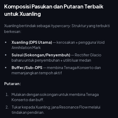
Komposisi Pasukan dan Putaran Terbaik
untuk Xuanling
Xuanling bertindak sebagai
hypercarry
. Struktur yang terbukti
berkesan:
Xuanling (DPS Utama)
— kerosakan + pengguna Void
Annihilation Mark
Suisui (Sokongan/Penyembuh)
— Rectifier Glacio
baharu untuk penyembuhan + utiliti luar medan
Buffer/Sub-DPS
— membina Tenaga Konserto dan
memanjangkan tempoh aktif
Putaran:
Mulakan dengan sokongan untuk membina Tenaga
Konserto dan buff.
Tukar kepada Xuanling; jana Resonance Flow melalui
tindakan pendirian.