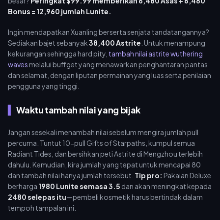
besar?
Peringkat $99.99 memberikan 6,480 Asas + 6,480
Bonus = 12,960 jumlah Lunite.
Ingin mendapatkan Xuanling berserta senjata tandatangannya?
Sediakan bajet sebanyak
38,400 Astrite
. Untuk menampung
kekurangan sehingga hard pity,
tambah nilai astrite wuthering
waves
melalui buffget yang menawarkan penghantaran pantas
dan selamat, dengan liputan permainan yang luas serta penilaian
pengguna yang tinggi.
Waktu tambah nilai yang bijak
Jangan sesekali menambah nilai sebelum mengira jumlah pull
percuma. Tuntut 10-pull Gifts of Starpaths, kumpul semua
Radiant Tides, dan bersihkan peti Astrite di Mengzhou terlebih
dahulu. Kemudian, kira jumlah yang tepat untuk mencapai 80
dan tambah nilai hanya jumlah tersebut.
Tip pro:
Pakaian Deluxe
berharga
1980 Lunite semasa 3.5
dan akan meningkat kepada
2480 selepas itu
—pembeli kosmetik harus bertindak dalam
tempoh tampalan ini.