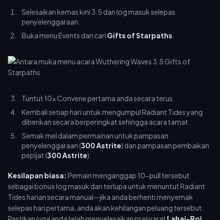
Selesaikan kemas kini 3.5 dan log masuk selepas
penyelenggaraan.
Buka menu Events dan cari
Gifts of Starpaths
.
Tuntut 10x Convene pertama anda secara terus.
Kembali setiap hari untuk mengumpul Radiant Tides yang
diberikan secara berperingkat sehingga acara tamat.
Semak mel dalam permainan untuk pampasan
penyelenggaraan (
300 Astrite
) dan pampasan pembaikan
pepijat (
300 Astrite
).
Kesilapan biasa:
Pemain menganggap 10-pull tersebut
sebagai bonus log masuk dan terlupa untuk menuntut Radiant
Tides harian secara manual—jika anda berhenti menyemak
selepas hari pertama, anda akan kehilangan peluang tersebut.
Pastikan juga anda telah menyelesaikan prasyarat
Lahai-Roi
,