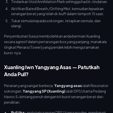
Tindankan Void Annihilation Mark sehingga had 6-tindanan.
Aktifkan Bated Breath / Drifting Mist, kemudian lepaskan
serangan berat yang telah di-buff dalam tempoh 15 saat.
Tukar semula kepada sokongan, tetapkan semula, dan
ulangi.
Penyembuhan Suisui membolehkan anda bermain Xuanling
secara agresif dalam pertarungan bos yang panjang, manakala
tingkat Menara (Tower) yang pendek lebih mengutamakan
burst-nya.
Xuanling lwn Yangyang Asas — Patutkah
Anda Pull?
Peranan yang sangat berbeza:
Yangyang asas
ialah Resonator
sokongan;
Yangyang SP (Xuanling)
ialah DPS Utama Pedang
Havoc 5-bintang penuh dengan kit burst serangan berat dwi-
pendirian.
Pull jika:
anda kekurangan DPS Utama moden, menikmati