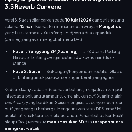
3.5 Reverb Convene
Versi 3.5 akan dilancarkan pada
10 Julai 2026
dan berlangsung
selama
42 hari
. Kemas kini ini menambah wilayah
Mengzhou
yang luas (termasuk Xuanfang Hold) serta dua sepanduk
(banner) yang akan mengubah meta DPS.
Fasa 1: Yangyang SP (Xuanling)
— DPS Utama Pedang
Havoc 5-bintang dengan sistem dwi-pendirian (dual-
stance).
Fasa 2: Suisui
— Sokongan/Penyembuh Rectifier Glacio
5-bintang untuk pasukan serangan berat yang agresif.
Kedua-duanya adalah Resonator baharu, menjadikan tempoh
ini sebagai peluang utama untuk melakukan
pull
. Xuanling ialah
burst carry
yang berdikari; Suisui mengisi slot penyembuh-dan-
buff yang sangat berharga. Menggunakan teras DPS lama? Ini
adalah titik naik taraf semula jadi anda. Penambahbaikan kualiti
hidup (QoL) termasuk
menu pasukan 3D
dan
tetapan suara
mengikut watak
.