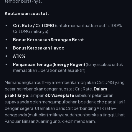
tempoh burst-nya.
Keutamaan substat:
Crit Rate / Crit DMG
(untuk memanfaatkan buff +100%
Crit DMG miliknya)
Bonus Kerosakan Serangan Berat
Bonus Kerosakan Havoc
ATK%
Penjanaan Tenaga (Energy Regen)
(hanya cukup untuk
memastikan Liberation sentiasa aktif)
Memandangkan buff-nya memberikan lonjakan Crit DMG yang
besar, seimbangkan dengan substat Crit Rate.
Dalam
praktiknya:
simpan
60 Waveplate
sebelum pelancaran
supaya anda boleh mengumpul bahan bos dan echo pada Hari 1
dengan segera. Utamakan baris Crit berbanding ATK rata—
pengganda (multiplier) miliknya sudah pun berskala tinggi. Lihat
Panduan Binaan Xuanling untuk lebih mendalam.