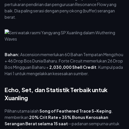
pertukaran pendirian dan pengurusan Resonance Flow yang
baik. Dia paling serasi dengan penyokong (buffer) serangan
berat.
Bahan:
Ascension memerlukan 60 Bahan Tempatan Mengzhou
+ 46 Drop Bos Dunia Baharu. Forte Circuit memerlukan 26 Drop
Bos Mingguan Baharu +
2,030,000 Shell Credit
. Kumpul pada
Hari 1 untuk mengelakkan kesesakan sumber.
Echo, Set, dan Statistik Terbaik untuk
Xuanling
Pilihan utama ialah
Song of Feathered Trace 5-Keping
,
memberikan
20% Crit Rate + 35% Bonus Kerosakan
Serangan Berat selama 15 saat
—padanan sempurna untuk