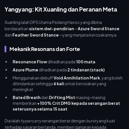
Yangyang: Kit Xuanling dan Peranan Meta
Xuanling ialah DPS Utama Pedang Havoc yang dibina
berdasarkan
sistem dwi-pendirian
—
Azure Sword Stance
dan
Feather Sword Stance
—yang menjana kerosakannya.
Mekanik Resonans dan Forte
Resonance Flow
dihadkan pada
100 mata
Azure Plume
dihadkan pada
2 tindanan (stack)
Menggunakan debuff
Void Annihilation Mark
, yang boleh
ditindankan sehingga
6 kali
untuk kerosakan yang
meningkat
Bated Breath
dan
Drifting Mist
masing-masing
memberikan
+100% Crit DMG kepada serangan berat
seterusnya selama 15 saat
Dia ialah
hypercarry
serangan berat dengan
burst
yang kuat
terhadap sasaran bertanda, memberi ganjaran kepada