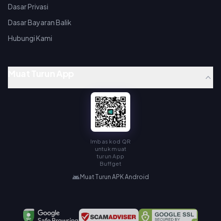
Dasar Privasi
Dasar Bayaran Balik
Hubungi Kami
Muat Turun App
Imbas kod QR
untuk muat
turun App
Buffget
Muat Turun APK Android