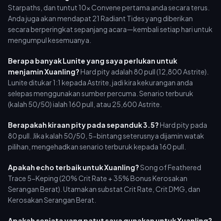
Starpaths, dan tuntut 10x Convene pertama anda secara terus.
Anda juga akan mendapat 21 Radiant Tides yang diberikan
secara berperingkat sepanjang acara—kembali setiap hari untuk
mengumpul kesemuanya.
Berapa banyak Lunite yang saya perlukan untuk
menjamin Xuanling?
Hard pity adalah 80 pull (12,800 Astrite).
Lunite ditukar 1:1 kepada Astrite, jadi kira kekurangan anda
selepas menggunakan sumber percuma. Senario terburuk
(kalah 50/50) ialah 160 pull, atau 25,600 Astrite.
Berapakah kiraan pity pada sepanduk 3.5?
Hard pity pada
80 pull. Jika kalah 50/50, 5-bintang seterusnya dijamin watak
pilihan, mengehadkan senario terburuk kepada 160 pull.
Apakah echo terbaik untuk Xuanling?
Song of Feathered
Trace 5-Keping (20% Crit Rate + 35% Bonus Kerosakan
Serangan Berat). Utamakan substat Crit Rate, Crit DMG, dan
Kerosakan Serangan Berat.
Apakah senjata yang patut saya gunakan untuk Xuanling?