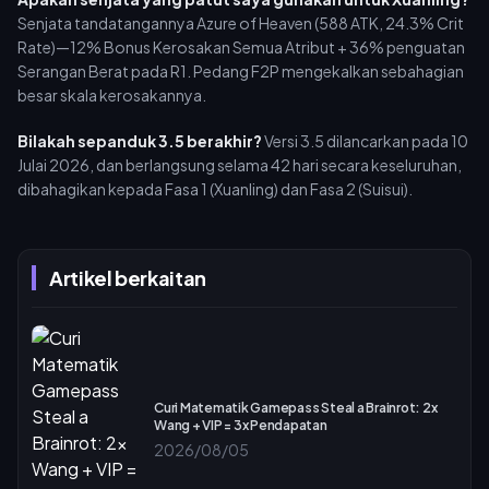
Senjata tandatangannya Azure of Heaven (588 ATK, 24.3% Crit
Rate)—12% Bonus Kerosakan Semua Atribut + 36% penguatan
Serangan Berat pada R1. Pedang F2P mengekalkan sebahagian
besar skala kerosakannya.
Bilakah sepanduk 3.5 berakhir?
Versi 3.5 dilancarkan pada 10
Julai 2026, dan berlangsung selama 42 hari secara keseluruhan,
dibahagikan kepada Fasa 1 (Xuanling) dan Fasa 2 (Suisui).
Artikel berkaitan
Curi Matematik Gamepass Steal a Brainrot: 2x
Wang + VIP = 3x Pendapatan
2026/08/05