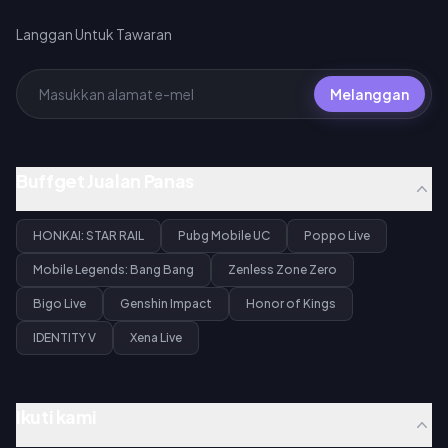
Langgan Untuk Tawaran
Melanggan
Buffget Jualan Panas
HONKAI: STAR RAIL
Pubg Mobile UC
Poppo Live
Mobile Legends: Bang Bang
Zenless Zone Zero
Bigo Live
Genshin Impact
Honor of Kings
IDENTITY V
Xena Live
Ikuti kami