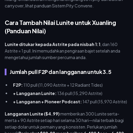
carryover, lihat panduan Sistem Pity Convene.
Cara Tambah Nilai Lunite untuk Xuanling
(Panduan Nilai)
Lunite ditukar kepada Astrite pada nisbah 1:1
, dan 160
Astrite = 1 pull. Ini memudahkan pengiraan bajet setelah anda
mengetahui jumlah sumber percuma anda.
Jumlah pull F2P dan langganan untuk 3.5
F2P:
110 pull (11,090 Astrite + 12 Radiant Tides)
+ Langganan Lunite:
136 pull (15,290 Astrite)
+ Langganan + Pioneer Podcast:
147 pull (15,970 Astrite)
Langganan Lunite ($4.99)
memberikan 300 Lunite serta-
merta + 90 Astrite setiap hari selama 30 hari—nilai terbaik bagi
setiap dolar untuk pemain yang konsisten. Perlukan jumlah