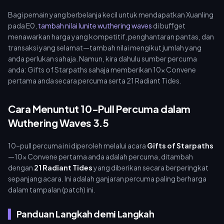
Bagi pemain yang berbelanja kecil untuk mendapatkan Xuanling
pada E0,
tambah nilai lunite wuthering waves
di buffget
menawarkan harga yang kompetitif, penghantaran pantas, dan
transaksi yang selamat—tambah nilai mengikut jumlah yang
anda perlukan sahaja. Namun, kira dahulu sumber percuma
anda: Gifts of Starpaths sahaja memberikan 10x Convene
pertama anda secara percuma serta 21 Radiant Tides.
Cara Menuntut 10-Pull Percuma dalam
Wuthering Waves 3.5
10-pull percuma ini diperoleh melalui acara
Gifts of Starpaths
—10x Convene pertama anda adalah percuma, ditambah
dengan
21 Radiant Tides
yang diberikan secara berperingkat
sepanjang acara. Ini adalah ganjaran percuma paling berharga
dalam tampalan (patch) ini.
Panduan Langkah demi Langkah