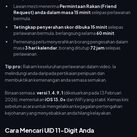
Lawan mesti menerima
Permintaan Rakan (Friend
Request) anda dalam masa 15 minit
selepas perlawanan
bermula.
Tetingkap penyerahan skor dibuka 15 minit
selepas
perlawanan bermula, berlangsung selama
60 minit
.
Pemenang perlu menyerahkan borang pengesahan dalam
masa
3 hari kalendar
; borang ditutup
72 jam
selepas
perlawanan.
Tip pro:
Rakam keseluruhan perlawanan dalam video. Ia
melindungi anda daripada pertikaian penipuan dan
membuktikan kemenangan anda semasa semakan.
Binaan semasa:
versi 1.4.9.1
(dikeluarkan pada 13 Februari
2026), memerlukan
iOS 13.0+
dan WiFi yang stabil. Kemas kini
sebelum acara untuk mengelakkan kegagalan pertengahan
kejohanan yang menyebabkan anda hilang kelayakan.
Cara Mencari UID 11-Digit Anda