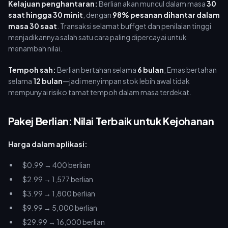
Kelajuan penghantaran:
Berlian akan muncul dalam masa
30
saat hingga 30 minit
, dengan
98% pesanan dihantar dalam
masa 30 saat
. Transaksi selamat buffget dan penilaian tinggi
menjadikannya salah satu cara paling dipercayai untuk
menambah nilai.
Tempoh sah:
Berlian bertahan selama
6 bulan
; Emas bertahan
selama
12 bulan
—jadi menyimpan stok lebih awal tidak
mempunyai risiko tamat tempoh dalam masa terdekat.
Pakej Berlian: Nilai Terbaik untuk Kejohanan
Harga dalam aplikasi:
$0.99 → 400 berlian
$2.99 → 1,577 berlian
$3.99 → 1,800 berlian
$9.99 → 5,000 berlian
$29.99 → 16,000 berlian