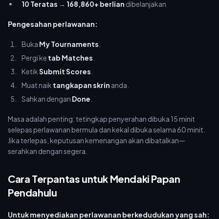
10 Teratas
→
168,860+ berlian
dibelanjakan
Pengesahan perlawanan:
Buka
My Tournaments
.
Pergi ke
tab Matches
.
Ketik
Submit Scores
.
Muat naik
tangkapan skrin
anda.
Sahkan dengan
Done
.
Masa adalah penting: tetingkap penyerahan dibuka 15 minit
selepas perlawanan bermula dan kekal dibuka selama 60 minit.
Jika terlepas, keputusan kemenangan akan dibatalkan—
serahkan dengan segera.
Cara Terpantas untuk Mendaki Papan
Pendahulu
Untuk menyediakan perlawanan berkedudukan yang sah: