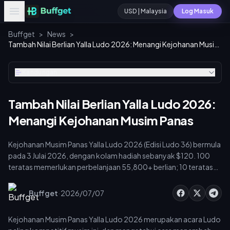
USD | Malaysia
Log Masuk
Buffget
>
News
>
Tambah Nilai Berlian Yalla Ludo 2026: Menangi Kejohanan Musim Panas
Kandungan
Tambah Nilai Berlian Yalla Ludo 2026:
Menangi Kejohanan Musim Panas
Kejohanan Musim Panas Yalla Ludo 2026 (Edisi Ludo 36) bermula
pada 3 Julai 2026, dengan kolam hadiah sebanyak $120. 100
teratas memerlukan perbelanjaan 55,800+ berlian; 10 teratas
memerlukan 168,860+. Tambah nilai melalui UID 11-digit anda
yang bermula dengan 7—platform pihak ketiga memberikan 15–
·
Buffget
2026/07/07
25% lebih banyak berlian bagi setiap dolar pada peringkat yang
lebih tinggi.
Kejohanan Musim Panas Yalla Ludo 2026 merupakan acara Ludo