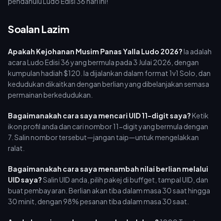
pendahulu Ludo Edisi 36 hari ini!
Soalan Lazim
Apakah Kejohanan Musim Panas Yalla Ludo 2026?
Ia adalah
acara Ludo Edisi 36 yang bermula pada 3 Julai 2026, dengan
kumpulan hadiah $120. Ia dijalankan dalam format 1v1 Solo, dan
kedudukan dikaitkan dengan berlian yang dibelanjakan semasa
permainan berkedudukan.
Bagaimanakah cara saya mencari UID 11-digit saya?
Ketik
ikon profil anda dan cari nombor 11-digit yang bermula dengan
7. Salin nombor tersebut—jangan taip—untuk mengelakkan
ralat.
Bagaimanakah cara saya menambah nilai berlian melalui
UID saya?
Salin UID anda, pilih pakej di buffget, tampal UID, dan
buat pembayaran. Berlian akan tiba dalam masa 30 saat hingga
30 minit, dengan 98% pesanan tiba dalam masa 30 saat.