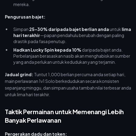
mereka.
Pengurusan bajet:
Simpan
25–30% daripada bajet berlian anda
untuk
lima
hari terakhir
—papan pendahulu berubah dengan paling
drastik pada fasa penutup.
Hadkan Lucky Spin kepada 10%
daripada bajet anda.
Perbelanjaan berasaskan nasib akan menghabiskan sumber
yang anda perlukan untuk kedudukan yang terjamin.
Jadual grind:
Tuntut 1,000 berlian percuma anda setiap hari,
main perlawanan 1v1 Solo berkedudukan secara konsisten
sepanjang minggu, dan simpan usaha tambah nilai terbesar anda
untuk lima hari terakhir.
Taktik Permainan untuk Memenangi Lebih
Banyak Perlawanan
Pergerakan dadu dan token: