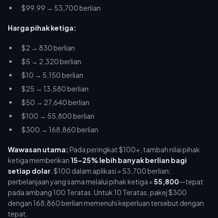
$99.99 → 53,700 berlian
Harga pihak ketiga:
$2 → 830 berlian
$5 → 2,320 berlian
$10 → 5,150 berlian
$25 → 13,580 berlian
$50 → 27,640 berlian
$100 → 55,800 berlian
$300 → 168,860 berlian
Wawasan utama:
Pada peringkat $100+, tambah nilai pihak
ketiga memberikan
15–25% lebih banyak berlian bagi
setiap dolar
. $100 dalam aplikasi = 53,700 berlian;
perbelanjaan yang sama melalui pihak ketiga =
55,800
—tepat
pada ambang 100 Teratas. Untuk 10 Teratas, pakej $300
dengan 168,860 berlian memenuhi keperluan tersebut dengan
tepat.