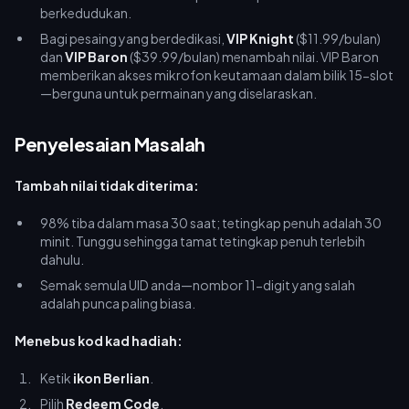
berkedudukan.
Bagi pesaing yang berdedikasi,
VIP Knight
($11.99/bulan)
dan
VIP Baron
($39.99/bulan) menambah nilai. VIP Baron
memberikan akses mikrofon keutamaan dalam bilik 15-slot
—berguna untuk permainan yang diselaraskan.
Penyelesaian Masalah
Tambah nilai tidak diterima:
98% tiba dalam masa 30 saat; tetingkap penuh adalah 30
minit. Tunggu sehingga tamat tetingkap penuh terlebih
dahulu.
Semak semula UID anda—nombor 11-digit yang salah
adalah punca paling biasa.
Menebus kod kad hadiah:
Ketik
ikon Berlian
.
Pilih
Redeem Code
.