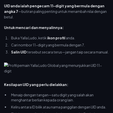
UID anda ialah pengecam 11-digit yang bermula dengan
angka 7
—butiran paling penting untuk menambah nilai dengan
betul.
Untuk mencari dan menyalinnya:
Buka Yalla Ludo, ketik
ikon profil
anda.
Cari nombor 11-digit yang bermula dengan 7.
Salin UID
tersebut secara terus—jangan taip secara manual.
Kesilapan UID yang perlu dielakkan:
Menaip dengan tangan—satu digit yang salah akan
menghantar berlian kepada orang lain.
Keliru antara ID bilik atau nama panggilan dengan UID anda.