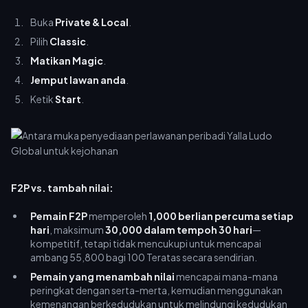
Buka
Private & Local
.
Pilih
Classic
.
Matikan Magic
.
Jemput lawan anda
.
Ketik
Start
.
F2P vs. tambah nilai:
Pemain F2P
memperoleh
1,000 berlian percuma setiap
hari
, maksimum
30,000 dalam tempoh 30 hari
—
kompetitif, tetapi tidak mencukupi untuk mencapai
ambang 55,800 bagi 100 Teratas secara sendirian.
Pemain yang menambah nilai
mencapai mana-mana
peringkat dengan serta-merta, kemudian menggunakan
kemenangan berkedudukan untuk melindungi kedudukan