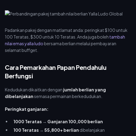
Padankan pakej dengan matlamat anda: peringkat $100 untuk
100 Teratas, $300 untuk 10 Teratas. Anda juga boleh
tambah
nilai emas yalla ludo
bersama berlian melalui pembayaran
selamat buffget.
Cara Pemarkahan Papan Pendahulu
Berfungsi
Kedudukan dikaitkan dengan
jumlah berlian yang
dibelanjakan
semasa permainan berkedudukan.
Peringkat ganjaran:
1000 Teratas
→
Ganjaran 100,000 berlian
100 Teratas
→
55,800+ berlian
dibelanjakan