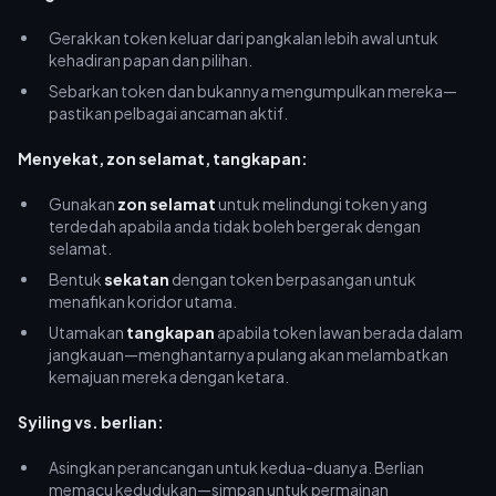
Gerakkan token keluar dari pangkalan lebih awal untuk
kehadiran papan dan pilihan.
Sebarkan token dan bukannya mengumpulkan mereka—
pastikan pelbagai ancaman aktif.
Menyekat, zon selamat, tangkapan:
Gunakan
zon selamat
untuk melindungi token yang
terdedah apabila anda tidak boleh bergerak dengan
selamat.
Bentuk
sekatan
dengan token berpasangan untuk
menafikan koridor utama.
Utamakan
tangkapan
apabila token lawan berada dalam
jangkauan—menghantarnya pulang akan melambatkan
kemajuan mereka dengan ketara.
Syiling vs. berlian:
Asingkan perancangan untuk kedua-duanya. Berlian
memacu kedudukan—simpan untuk permainan