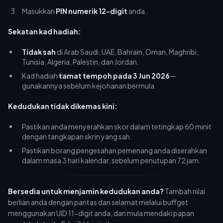
Masukkan
PIN numerik 12-digit
anda.
Sekatan kad hadiah:
Tidak sah
di Arab Saudi, UAE, Bahrain, Oman, Maghribi,
Tunisia, Algeria, Palestin, dan Jordan.
Kad hadiah
tamat tempoh pada 3 Jun 2026
—
gunakannya sebelum kejohanan bermula.
Kedudukan tidak dikemas kini:
Pastikan anda menyerahkan skor dalam tetingkap 60 minit
dengan tangkapan skrin yang sah.
Pastikan borang pengesahan pemenang anda diserahkan
dalam masa 3 hari kalendar, sebelum penutupan 72 jam.
Bersedia untuk menjamin kedudukan anda?
Tambah nilai
berlian anda dengan pantas dan selamat melalui buffget
menggunakan UID 11-digit anda, dan mula mendaki papan