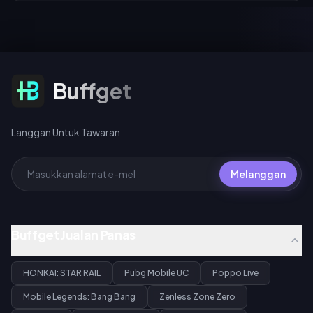
Langgan Untuk Tawaran
Buffget
Langgan Untuk Tawaran
Melanggan
Buffget Jualan Panas
HONKAI: STAR RAIL
Pubg Mobile UC
Poppo Live
Mobile Legends: Bang Bang
Zenless Zone Zero