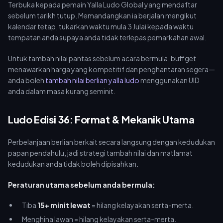
Terbuka kepada pemain Yalla Ludo Global yang mendaftar
sebelum tarikh tutup. Memandangkan ia berjalan mengikut
kalendar tetap, tukarkan waktu mula 3 Julai kepada waktu
tempatan anda supaya anda tidak terlepas pemarkahan awal.
Untuk tambah nilai pantas sebelum acara bermula, buffget
menawarkan harga yang kompetitif dan penghantaran segera—
anda boleh
tambah nilai berlian yalla ludo
menggunakan UID
anda dalam masa kurang seminit.
Ludo Edisi 36: Format & Mekanik Utama
Perbelanjaan berlian berkait secara langsung dengan kedudukan
papan pendahulu, jadi strategi tambah nilai dan matlamat
kedudukan anda tidak boleh dipisahkan.
Peraturan utama sebelum anda bermula:
Tiba
15+ minit lewat
= hilang kelayakan serta-merta.
Menghina lawan = hilang kelayakan serta-merta.