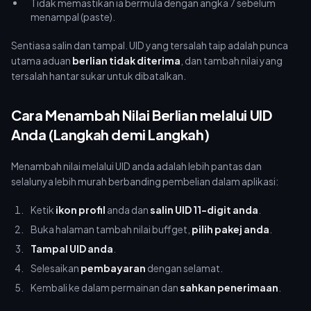
Tidak memastikan ia bermula dengan angka 7 sebelum
menampal (paste).
Sentiasa salin dan tampal. UID yang tersalah taip adalah punca
utama aduan
berlian tidak diterima
, dan tambah nilai yang
tersalah hantar sukar untuk dibatalkan.
Cara Menambah Nilai Berlian melalui UID
Anda (Langkah demi Langkah)
Menambah nilai melalui UID anda adalah lebih pantas dan
selalunya lebih murah berbanding pembelian dalam aplikasi:
Ketik
ikon profil
anda dan
salin UID 11-digit anda
.
Buka halaman tambah nilai buffget,
pilih pakej anda
.
Tampal UID anda
.
Selesaikan
pembayaran
dengan selamat.
Kembali ke dalam permainan dan
sahkan penerimaan
.