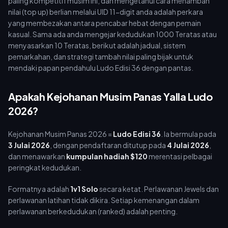
paling kompetitif musim ini, dan mengetahui cara menambah
nilai (top up) berlian melalui UID 11-digit anda adalah perkara
yang membezakan antara pencabar hebat dengan pemain
kasual. Sama ada anda mengejar kedudukan 1000 Teratas atau
menyasarkan 10 Teratas, berikut adalah jadual, sistem
pemarkahan, dan strategi tambah nilai paling bijak untuk
mendaki papan pendahulu Ludo Edisi 36 dengan pantas.
Apakah Kejohanan Musim Panas Yalla Ludo
2026?
Kejohanan Musim Panas 2026 =
Ludo Edisi 36
. Ia bermula pada
3 Julai 2026
, dengan pendaftaran ditutup pada
4 Julai 2026
,
dan menawarkan
kumpulan hadiah $120
merentasi pelbagai
peringkat kedudukan.
Formatnya adalah
1v1 Solo
secara ketat. Perlawanan Jewels dan
perlawanan latihan tidak dikira. Setiap kemenangan dalam
perlawanan berkedudukan (ranked) adalah penting.