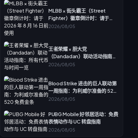
我需要多少钻石才能升满一套纹章？
buffget 是否提供安全、快速的 MLBB 钻石充值？
MLBB × 街头霸王（Street
Fighter）徽章倒计时：请于
2026 年 8 月 16 日前使用
2026/08/05
王者荣耀 × 胆大党
（Dandadan）联动活动指南：
所有代币与时间一览
2026/08/05
Blood Strike 进击的巨人联动第
一周指南：为利威尔准备的 520
免费金条
2026/08/05
PUBG Mobile 好邻居活动：免费
表情动作与 UC 转盘指南
2026/08/05