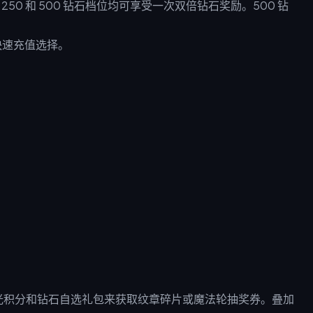
50 和 500 钻石档位均可享受一次双倍钻石奖励。500 钻
。
快速充值选择。
0 星光积分和钻石自选礼包来获取纹章碎片或魔法轮抽奖券。叠加