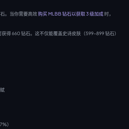
0 钻石。当你需要高效
购买 MLBB 钻石以获取 3 级加成
时，
 即可获得 660 钻石。这不仅能覆盖史诗皮肤（599–899 钻石）
7%）