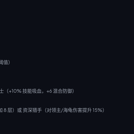
阈值）
士（+10% 技能吸血，+6 混合防御）
 8 层）或 资深猎手（对领主/海龟伤害提升 15%）