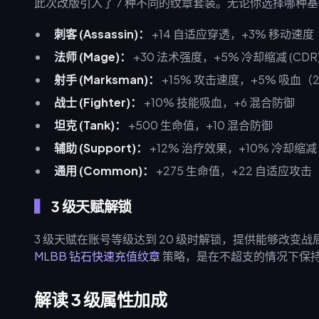
此次改版引入了 7 种不同的纹章套装。无论你选择哪种
刺客 (Assassin)：
+14 自适应穿透，+3% 移动速度
法师 (Mage)：
+30 法术强度，+5% 冷却缩减 (CDR
射手 (Marksman)：
+15% 攻击速度，+5% 吸血（2
战士 (Fighter)：
+10% 技能吸血，+6 混合防御
坦克 (Tank)：
+500 生命值，+10 混合防御
辅助 (Support)：
+12% 治疗效果，+10% 冷却缩减
通用 (Common)：
+275 生命值，+22 自适应攻击
3 级天赋解锁
3 级天赋在账号等级达到 20 级时解锁，提供能够改变战局的
MLBB 钻石快速充值纹章
策略，是在不超支的情况下保
解读 3 级属性加成