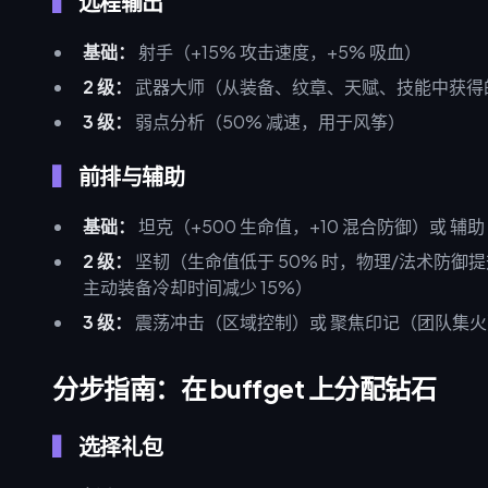
远程输出
基础：
射手（+15% 攻击速度，+5% 吸血）
2 级：
武器大师（从装备、纹章、天赋、技能中获得的
3 级：
弱点分析（50% 减速，用于风筝）
前排与辅助
基础：
坦克（+500 生命值，+10 混合防御）或 辅助
2 级：
坚韧（生命值低于 50% 时，物理/法术防御提
主动装备冷却时间减少 15%）
3 级：
震荡冲击（区域控制）或 聚焦印记（团队集火
分步指南：在 buffget 上分配钻石
选择礼包