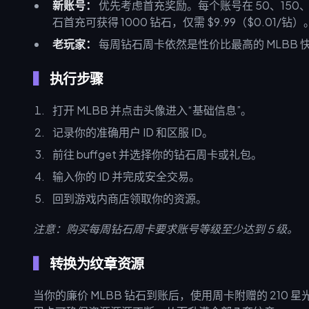
新账号：
优先考虑首充奖励。每个账号在 50、150、2
石首充可获得 1000 钻石，仅需 $9.99（$0.01/钻）
老玩家：
每周钻石周卡依然是性价比最高的 MLBB 
执行步骤
打开 MLBB 并点击头像进入“基础信息”。
记录你的准确用户 ID 和区服 ID。
前往 buffget 并选择你的钻石周卡或礼包。
输入你的 ID 并完成安全交易。
回到游戏内商店领取你的资源。
注意：购买每周钻石周卡要求账号等级至少达到 5 级。
转换为纹章资源
当你的廉价 MLBB 钻石到账后，使用周卡附赠的 21