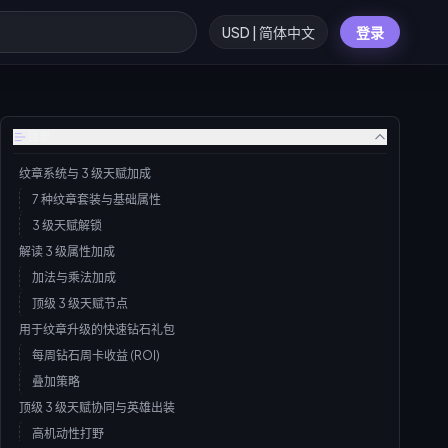
USD | 简体中文
登录
目录
纹章系统与 3 级天赋加成
7 种纹章套装与基础属性
3 级天赋解锁
解读 3 级属性加成
加法与乘法加成
顶级 3 级天赋节点
用于纹章升级的快速钻石礼包
每周钻石周卡收益 (ROI)
叠加策略
顶级 3 级天赋协同与英雄出装
高机动性打野