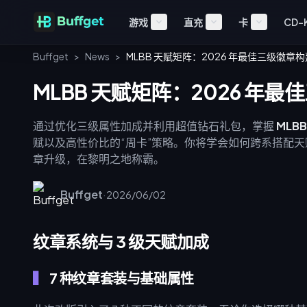
游戏
直充
卡
CD-
Buffget
>
News
>
MLBB 天赋矩阵：2026 年最佳三级徽章
MLBB 天赋矩阵：2026 年
通过优化三级属性加成并利用超值钻石礼包，掌握
MLB
赋以及高性价比的“周卡”策略。你将学会如何跨系搭配天
章升级，在黎明之地称霸。
Buffget
·
2026/06/02
纹章系统与 3 级天赋加成
7 种纹章套装与基础属性