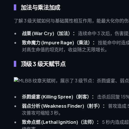
加法与乘法加成
了解 3 级天赋如何与基础属性相互作用，能最大化你的
战栗 (War Cry)（加法）：
连续命中 3 次后，伤害提
致命魔力 (Impure Rage)（乘法）：
技能命中时造成
对高生命值的坦克时，收益随之无限增长。
顶级 3 级天赋节点
杀戮盛宴 (Killing Spree)（刺客）：
击杀后回复 15
弱点分析 (Weakness Finder)（射手）：
普攻造成 5
次普攻可缩短 3 秒。
致命点燃 (Lethal Ignition)（法师）：
5 秒内造成超
烧伤害。