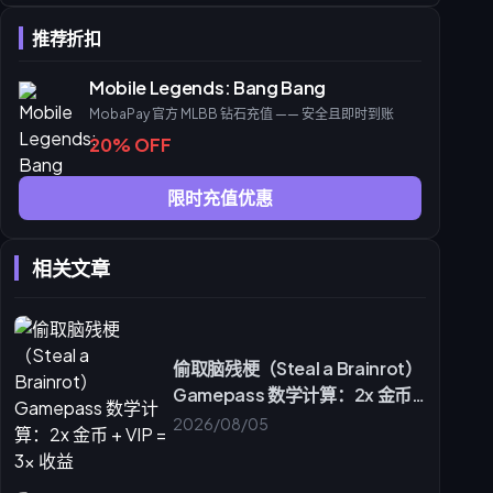
爆发型法师
推荐折扣
持续作战战士
远程输出
Mobile Legends: Bang Bang
前排与辅助
MobaPay 官方 MLBB 钻石充值 —— 安全且即时到账
分步指南：在 buffget 上分配钻石
20% OFF
选择礼包
执行步骤
限时充值优惠
转换为纹章资源
高级指标与常见误区
相关文章
辟谣
何时重置你的矩阵
结论与后续步骤
常见问题解答 (FAQ)
偷取脑残梗（Steal a Brainrot）
什么是 MLBB NEXT 天赋矩阵构建？
Gamepass 数学计算：2x 金币 +
MLBB 中的 3 级属性加成是如何运作的？
VIP = 3x 收益
2026/08/05
我在哪里可以安全地获得 MLBB 快速钻石礼包？
哪个 3 级天赋提供的属性加成最高？