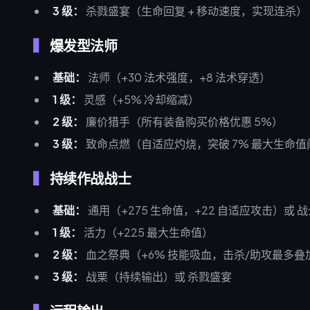
3 级：
杀戮盛宴（生命回复 + 移动速度，实现连杀）
爆发型法师
基础：
法师（+30 法术强度，+8 法术穿透）
1 级：
灵感（+5% 冷却缩减）
2 级：
廉价猎手（所有装备购买价格优惠 5%）
3 级：
致命点燃（自适应灼烧，突破 7% 最大生命值
持续作战战士
基础：
通用（+275 生命值，+22 自适应攻击）或 战
1 级：
活力（+225 最大生命值）
2 级：
血之祭典（+6% 技能吸血，击杀/助攻最多叠加
3 级：
战栗（持续输出）或 杀戮盛宴