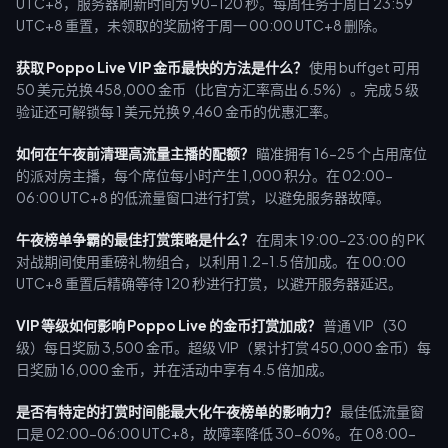
UTC+8，服务器刷新时间为 90-120 秒。每周任务于周日 23:59
UTC+8 重置，未领取的奖励将于周一 00:00 UTC+8 删除。
获取 Poppo Live VIP 金币最快的方法是什么？
使用 buffget 可用
50 美元兑换 458,000 金币（比官方汇率高出 6.5%）。完成 5 级
验证还可解锁每 1 美元兑换 9,460 金币的优惠汇率。
如何在午夜前清理高流量主播的配额？
瞄准拥有 16-25 个占用席位
的派对房主播，每个席位每小时产生 1,000 积分。在 02:00-
06:00 UTC+8 的低流量窗口进行打赏，以避免服务器故障。
午夜榜单争霸的最佳打赏策略是什么？
在周末 19:00-23:00 的 PK
对战期间使用重磅礼物组合，以利用 1.2-1.5 倍加成。在 00:00
UTC+8 重置后精确等待 120 秒进行打赏，以避开服务器延迟。
VIP 等级如何影响 Poppo Live 的金币打赏加成？
普通 VIP（30
级）每日奖励 3,500 金币。超级 VIP（累计打赏 450,000 金币）每
日奖励 16,000 金币，并在活动中享有 4.5 倍加成。
是否有特定的打赏时间能最大化午夜榜单的影响力？
最佳低流量窗
口是 02:00-06:00 UTC+8，故障率降低 30-60%。在 08:00-