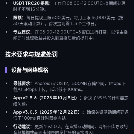
USDT TRC20 提现：
工作日 08:00-12:00 UTC+8 期间处理
时间不到 15 分钟。
限额：
每日提现上限 500 美元，每月上限 15,000 美元（按
30 天滚动计算）。首次提现需 1-3 个工作日。
专业建议：
在 08:00-12:00 UTC+8 窗口进行打赏，以便主播
能即时处理收益并投入到直播质量的提升中。
技术要求与规避处罚
设备与网络规格
最低要求：
Android 8/iOS 12，500MB 存储空间，1Mbps 下
载/0.5Mbps 上传，延迟低于 100ms。
App v2.9.6（2025 年 10 月 9 日）：
解决了 99% 的计时器冻
结问题。
App v3.0.3（2025 年 12 月 22 日）：
确保关键活动期间延迟
低于 100ms 且计时器零冻结。
行动建议：
更新至 v3.0.3。在直播互动期间，网络不佳导致的
音频模糊或画面卡顿是触发封号的直接原因。