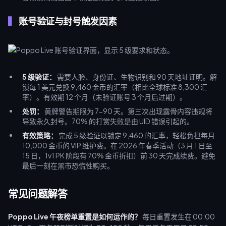
账号验证与封号触发因素
5 级验证：
需要人脸、身份证、生物识别和 90 天地址证明。解
锁每 1 美元兑换 9,460 金币的汇率（相比全球标准 8,300 汇
率）。有效期 12 个月（未验证账号 3 个月后过期）。
处罚：
黄牌警告期限为 7-90 天。第三次出现露骨内容违规将
导致永久封号。70% 的打赏失败是由 UID 错误引起的。
有效策略：
完成 5 级验证以锁定 9,460 的汇率，轻松负担每月
10,000 金币的 VIP 维护费。在 2026 年春季活动（3 月 1 日至
15 日，1v1 PK 阶段有 70% 金币折扣）前 30 天完成续费。避免
最后一刻在黑市恐慌性购买。
常见问题解答
Poppo Live 午夜榜单重置是如何运作的？
每日重置发生在 00:00