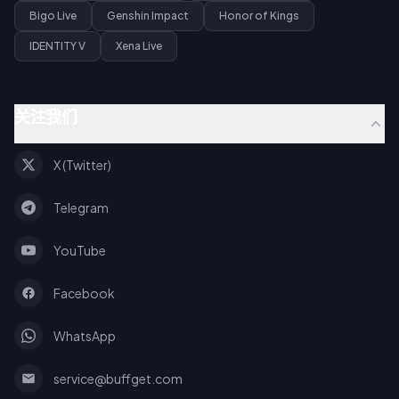
Bigo Live
Genshin Impact
Honor of Kings
IDENTITY V
Xena Live
关注我们
X (Twitter)
Telegram
YouTube
Facebook
WhatsApp
service@buffget.com