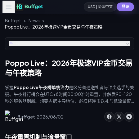
USD | 简体中文
登录
Buffget
>
News
>
Poppo Live：2026年极速VIP金币交易与午夜策略
目录
Poppo Live：2026年极速VIP金币交易
与午夜策略
掌握
Poppo Live午夜榜单统治力
是区分普通送礼者与顶尖选手的关
键。午夜排行榜会在UTC+8时间00:00准时重置，并触发90-120
秒的服务器刷新。想要占据主导地位，必须将连击送礼与低流量窗
口期及优化的金币礼包同步。常规的应用内购买每美元仅能获得
7,000-7,200金币，这会严重限制你的进度。但通过buffget获取
·
Buffget
2026/06/02
[Poppo Live最快VIP金币交易]
(https://buffget.com/goods/poppo-live)，你可以获得高达
70%的额外价值，确保你的钱包随时为高强度的午夜送礼做好准
午夜重置机制与流量窗口