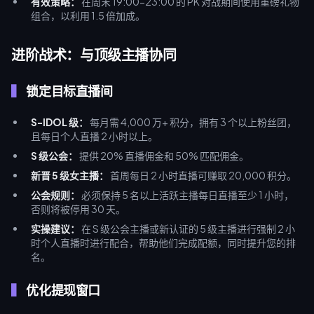
有效策略：
在周末 19:00-23:00 的 PK 对战期间使用重磅礼物
组合，以利用 1.5 倍加成。
进阶战术：与顶级主播协同
锁定目标直播间
S-IDOL 级：
每月需 4,000 万+ 积分，拥有 3 个以上粉丝团，
且每日个人直播 2 小时以上。
S 级公会：
提供 20% 直播佣金和 50% 匹配佣金。
新晋 5 级女主播：
首周每日 2 小时直播可赚取 20,000 积分。
公会规则：
必须保持 5 名以上活跃主播每日直播至少 1 小时，
否则将被停用 30 天。
实操建议：
在 S 级公会主播或新认证的 5 级主播进行强制 2 小
时个人直播时进行配合，帮助他们完成配额，同时提升您的排
名。
优化提现窗口