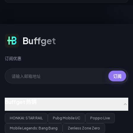
订阅优惠
Buffget
订阅优惠
订阅
Buffget 热销
HONKAI: STAR RAIL
Pubg Mobile UC
Poppo Live
Mobile Legends: Bang Bang
Zenless Zone Zero