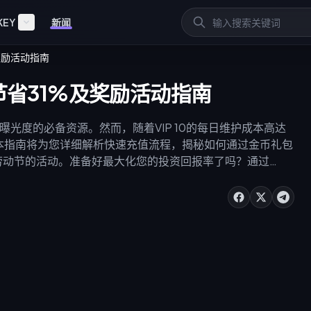
KEY
新闻
及奖励活动指南
值：节省31%及奖励活动指南
提升曝光度的必备资源。然而，随着VIP 10的每日维护成本高达
包。本指南将为您详细解析快速充值流程，揭秘如何通过金币礼包
五一劳动节的活动。准备好最大化您的投资回报率了吗？通过
et.com/goods/xena-live-coins)，即可享受即时到账和认证折
。