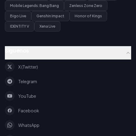
Mobile Legends: Bang Bang
Zenless Zone Zero
Bigo Live
Genshin Impact
Honor of Kings
IDENTITY V
Xena Live
Síguenos
X (Twitter)
Telegram
YouTube
Facebook
WhatsApp