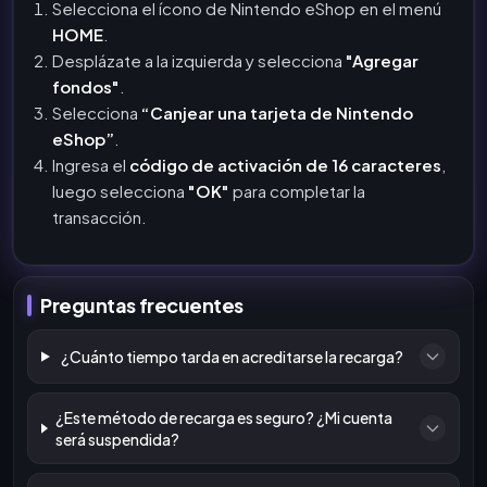
Selecciona el ícono de Nintendo eShop en el menú
HOME
.
Desplázate a la izquierda y selecciona
"Agregar
fondos"
.
Selecciona
“Canjear una tarjeta de Nintendo
eShop”
.
Ingresa el
código de activación de 16 caracteres
,
luego selecciona
"OK"
para completar la
transacción.
Preguntas frecuentes
¿Cuánto tiempo tarda en acreditarse la recarga?
¿Este método de recarga es seguro? ¿Mi cuenta
será suspendida?