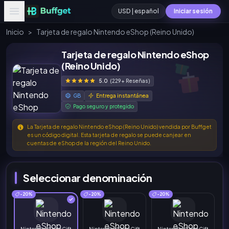
USD | español
Iniciar sesión
Inicio
>
Tarjeta de regalo Nintendo eShop (Reino Unido)
Tarjeta de regalo Nintendo eShop
(Reino Unido)
5.0
(229+ Reseñas)
GB
Entrega instantánea
Pago seguro y protegido
La Tarjeta de regalo Nintendo eShop (Reino Unido) vendida por Buffget
es un código digital. Esta tarjeta de regalo se puede canjear en
cuentas de eShop de la región del Reino Unido.
Seleccionar denominación
-20%
-20%
-20%