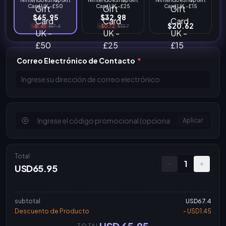
Nintendo eShop Gift
Nintendo eShop Gift
Nintendo eShop Gift
Card UK - £50
Card UK - £25
Card UK - £15
$65.95
$32.98
$20.62
-$1.45
$67.4
-$0.72
$33.7
Correo Electrónico de Contacto
*
Aplicar
Total
1
USD65.95
subtotal
USD67.4
Descuento de Producto
- USD1.45