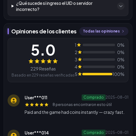
¿Qué sucede si ingreso el UID o servidor
incorrecto?
Opiniones de los clientes
Todas las opiniones
5.0
1
0%
2
0%
3
0%
Reseñas
4
0%
229 Reseñas
5
100%
Basado en 229 reseñas verificadas
User***011
Comprado
2025-08-01
8 personas encontraron esto útil
Paid and the game had coins instantly — crazy fast.
User***014
Comprado
2025-08-01