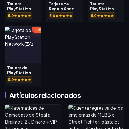
Tarjeta
Tarjeta de
Tarjeta
PlayStation
Regalo Xbox
PlayStation
Network (TH)
Live (TR)
Network (AE)
5.0
5.0
5.0
-20%
Tarjeta de
PlayStation
Network (ZA)
5.0
Artículos relacionados