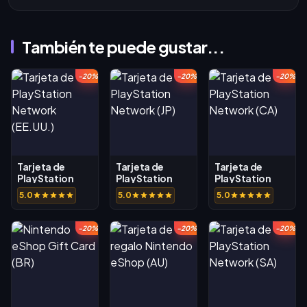
También te puede gustar...
-20%
-20%
-20%
Tarjeta de
Tarjeta de
Tarjeta de
PlayStation
PlayStation
PlayStation
Network
Network (JP)
Network (CA)
5.0
5.0
5.0
(EE.UU.)
-20%
-20%
-20%