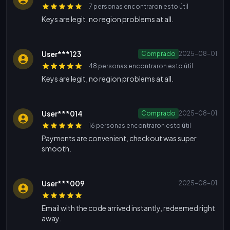
7 personas encontraron esto útil
Keys are legit, no region problems at all.
User***123
Comprado
2025-08-01
48 personas encontraron esto útil
Keys are legit, no region problems at all.
User***014
Comprado
2025-08-01
16 personas encontraron esto útil
Payments are convenient, checkout was super
smooth.
User***009
2025-08-01
Email with the code arrived instantly, redeemed right
away.