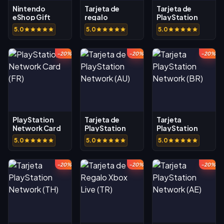
Nintendo
Tarjeta de
Tarjeta de
eShop Gift
regalo
PlayStation
Card (BR)
Nintendo
Network (SA)
5.0
5.0
5.0
eShop (AU)
-20%
-20%
-20%
PlayStation
Tarjeta de
Tarjeta
Network Card
PlayStation
PlayStation
(FR)
Network (AU)
Network (BR)
5.0
5.0
5.0
-20%
-20%
-20%