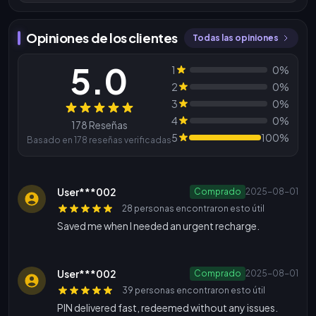
Opiniones de los clientes
Todas las opiniones
5.0
1
0%
2
0%
3
0%
Reseñas
4
0%
178 Reseñas
5
100%
Basado en 178 reseñas verificadas
User***002
Comprado
2025-08-01
28 personas encontraron esto útil
Saved me when I needed an urgent recharge.
User***002
Comprado
2025-08-01
39 personas encontraron esto útil
PIN delivered fast, redeemed without any issues.