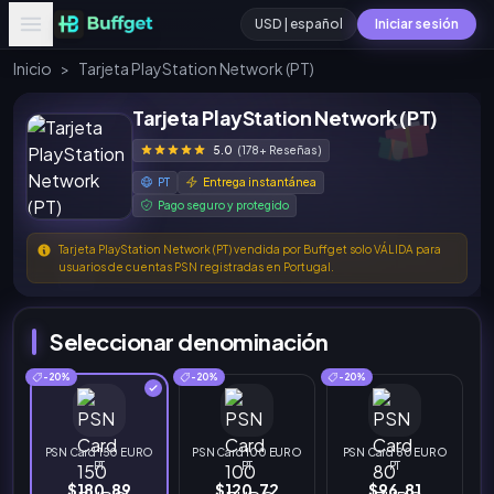
USD | español
Iniciar sesión
Inicio
>
Tarjeta PlayStation Network (PT)
Tarjeta PlayStation Network (PT)
5.0
(178+ Reseñas)
PT
Entrega instantánea
Pago seguro y protegido
Tarjeta PlayStation Network (PT) vendida por Buffget solo VÁLIDA para
usuarios de cuentas PSN registradas en Portugal.
Seleccionar denominación
-20%
-20%
-20%
PSN Card 150 EURO
PSN Card 100 EURO
PSN Card 80 EURO
PT
PT
PT
$180.89
$120.72
$96.81