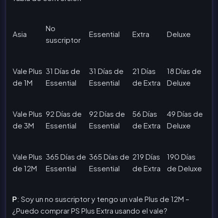
No
Asia
Essential
Extra
Deluxe
suscriptor
Vale Plus
31 Días de
31 Días de
21 Días
18 Días de
de 1M
Essential
Essential
de Extra
Deluxe
Vale Plus
92 Días de
92 Días de
56 Días
49 Días de
de 3M
Essential
Essential
de Extra
Deluxe
Vale Plus
365 Días de
365 Días de
219 Días
190 Días
de 12M
Essential
Essential
de Extra
de Deluxe
P
: Soy un no suscriptor y tengo un vale Plus de 12M –
¿Puedo comprar PS Plus Extra usando el vale?