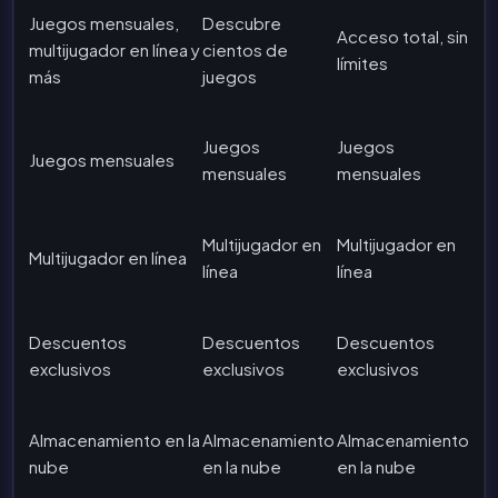
Juegos mensuales,
Descubre
Acceso total, sin
multijugador en línea y
cientos de
límites
más
juegos
Juegos
Juegos
Juegos mensuales
mensuales
mensuales
Multijugador en
Multijugador en
Multijugador en línea
línea
línea
Descuentos
Descuentos
Descuentos
exclusivos
exclusivos
exclusivos
Almacenamiento en la
Almacenamiento
Almacenamiento
nube
en la nube
en la nube