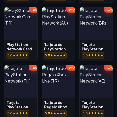
-20%
-20%
-20%
PlayStation
Tarjeta de
Tarjeta
Network Card
PlayStation
PlayStation
(FR)
Network (AU)
Network (BR)
5.0
5.0
5.0
-20%
-20%
-20%
Tarjeta
Tarjeta de
Tarjeta
PlayStation
Regalo Xbox
PlayStation
Network (TH)
Live (TR)
Network (AE)
5.0
5.0
5.0