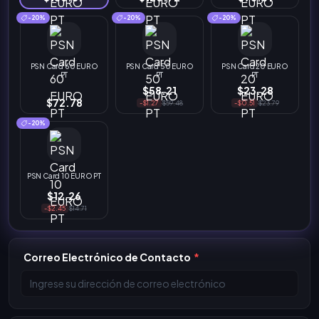
-20%
-20%
-20%
PSN Card 60 EURO
PSN Card 50 EURO
PSN Card 20 EURO
PT
PT
PT
$58.21
$23.28
$72.78
-$1.27
$59.48
-$0.51
$23.79
-20%
PSN Card 10 EURO PT
$12.26
-$2.45
$14.71
Correo Electrónico de Contacto
*