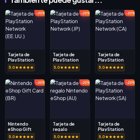
-20%
-20%
-20%
Tarjeta de
Tarjeta de
Tarjeta de
PlayStation
PlayStation
PlayStation
Network
Network (JP)
Network (CA)
5.0
5.0
5.0
(EE.UU.)
-20%
-20%
-20%
Nintendo
Tarjeta de
Tarjeta de
eShop Gift
regalo
PlayStation
Card (BR)
Nintendo
Network (SA)
5.0
5.0
5.0
eShop (AU)