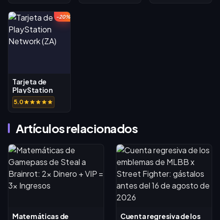
-20%
Tarjeta de
PlayStation
Network (ZA)
5.0
Artículos relacionados
Matemáticas de
Cuenta regresiva de los