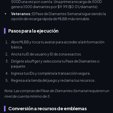
500D una vez por cuenta. Una primera recarga de 500D
genera 1000 diamantes por $9.99 ($0.01/diamante).
Veteranos:
El Pase de Diamantes Semanal sigue siendo la
opción de recarga rápida de MLBB más rentable.
Pasos para la ejecución
Abre MLBB y toca tu avatar para acceder a la Información
básica.
Anota tu ID de usuario y ID de zona exactos.
Dirígete a buffget y selecciona tu Pase de Diamantes o
paquete.
Ingresa tus IDs y completa la transacción segura.
Regresa a la tienda del juego y reclama tus recursos.
Nota: Las compras del Pase de Diamantes Semanal requieren un
nivel de cuenta mínimo de 5.
Conversión a recursos de emblemas