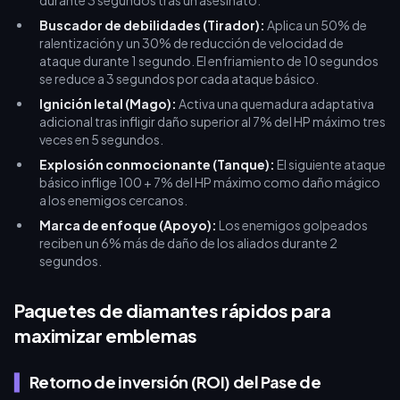
durante 3 segundos tras un asesinato.
Buscador de debilidades (Tirador):
Aplica un 50% de
ralentización y un 30% de reducción de velocidad de
ataque durante 1 segundo. El enfriamiento de 10 segundos
se reduce a 3 segundos por cada ataque básico.
Ignición letal (Mago):
Activa una quemadura adaptativa
adicional tras infligir daño superior al 7% del HP máximo tres
veces en 5 segundos.
Explosión conmocionante (Tanque):
El siguiente ataque
básico inflige 100 + 7% del HP máximo como daño mágico
a los enemigos cercanos.
Marca de enfoque (Apoyo):
Los enemigos golpeados
reciben un 6% más de daño de los aliados durante 2
segundos.
Paquetes de diamantes rápidos para
maximizar emblemas
Retorno de inversión (ROI) del Pase de