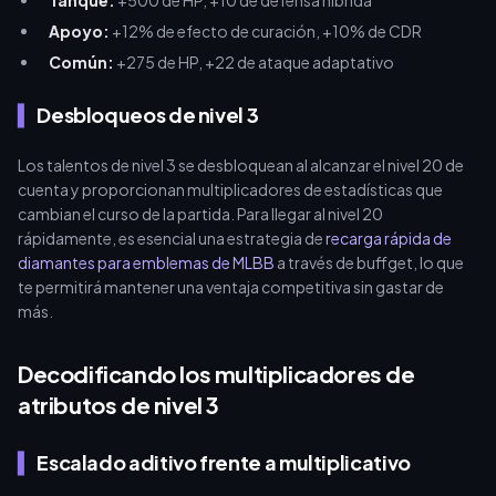
Tanque:
+500 de HP, +10 de defensa híbrida
Apoyo:
+12% de efecto de curación, +10% de CDR
Común:
+275 de HP, +22 de ataque adaptativo
Desbloqueos de nivel 3
Los talentos de nivel 3 se desbloquean al alcanzar el nivel 20 de
cuenta y proporcionan multiplicadores de estadísticas que
cambian el curso de la partida. Para llegar al nivel 20
rápidamente, es esencial una estrategia de
recarga rápida de
diamantes para emblemas de MLBB
a través de buffget, lo que
te permitirá mantener una ventaja competitiva sin gastar de
más.
Decodificando los multiplicadores de
atributos de nivel 3
Escalado aditivo frente a multiplicativo