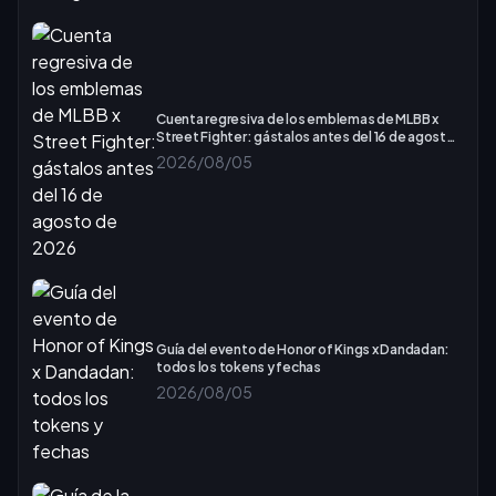
Cuenta regresiva de los emblemas de MLBB x
Street Fighter: gástalos antes del 16 de agosto
de 2026
2026/08/05
Guía del evento de Honor of Kings x Dandadan:
todos los tokens y fechas
2026/08/05