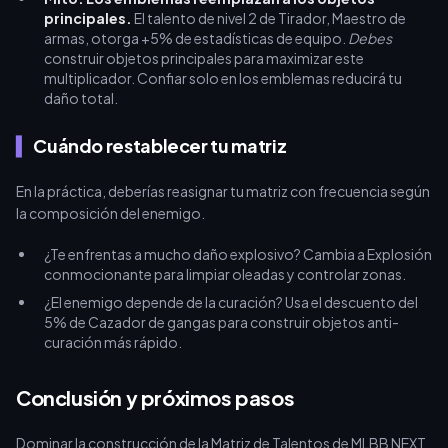
principales.
El talento de nivel 2 de Tirador, Maestro de
armas, otorga +5% de estadísticas de equipo.
Debes
construir objetos principales para maximizar este
multiplicador. Confiar solo en los emblemas reducirá tu
daño total.
Cuándo restablecer tu matriz
En la práctica, deberías reasignar tu matriz con frecuencia según
la composición del enemigo.
¿Te enfrentas a mucho daño explosivo? Cambia a Explosión
conmocionante para limpiar oleadas y controlar zonas.
¿El enemigo depende de la curación? Usa el descuento del
5% de Cazador de gangas para construir objetos anti-
curación más rápido.
Conclusión y próximos pasos
Dominar la construcción de la Matriz de Talentos de MLBB NEXT