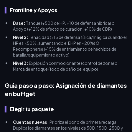
Frontline y Apoyos
Base:
Tanque (+500 de HP, +10 de defensa híbrida) o
Apoyo (+12% de efecto de curación, +10% de CDR)
Nivel 2:
Tenacidad (+15 de defensa física/mágica cuando el
HP es <50%, aumentando el EHP en ~20%) O
Recomponerse (-15% de enfriamiento de hechizos de
batalla/equipamiento activo)
Nivel 3:
Explosión conmocionante (control de zona) o
Marca de enfoque (foco de daño del equipo)
Guía paso a paso: Asignación de diamantes
en buffget
Elegir tu paquete
Cuentas nuevas:
Prioriza el bono de primera recarga.
Duplica los diamantes en los niveles de 50D, 150D, 250D y