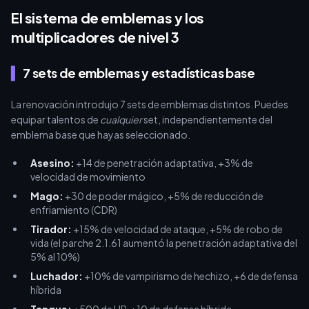
diamantes de MLBB baratos para acelerar las mejoras de tus
El sistema de emblemas y los
emblemas y dominar la Tierra del Amanecer.
multiplicadores de nivel 3
7 sets de emblemas y estadísticas base
La renovación introdujo 7 sets de emblemas distintos. Puedes
equipar talentos de
cualquier
set, independientemente del
emblema base que hayas seleccionado.
Asesino:
+14 de penetración adaptativa, +3% de
velocidad de movimiento
Mago:
+30 de poder mágico, +5% de reducción de
enfriamiento (CDR)
Tirador:
+15% de velocidad de ataque, +5% de robo de
vida (el parche 2.1.61 aumentó la penetración adaptativa del
5% al 10%)
Luchador:
+10% de vampirismo de hechizo, +6 de defensa
híbrida