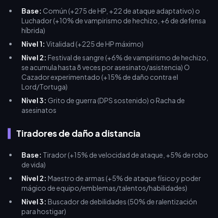
Base:
Común (+275 de HP, +22 de ataque adaptativo) o
Luchador (+10% de vampirismo de hechizo, +6 de defensa
híbrida)
Nivel 1:
Vitalidad (+225 de HP máximo)
Nivel 2:
Festival de sangre (+6% de vampirismo de hechizo,
se acumula hasta 8 veces por asesinato/asistencia) O
Cazador experimentado (+15% de daño contra el
Lord/Tortuga)
Nivel 3:
Grito de guerra (DPS sostenido) o Racha de
asesinatos
Tiradores de daño a distancia
Base:
Tirador (+15% de velocidad de ataque, +5% de robo
de vida)
Nivel 2:
Maestro de armas (+5% de ataque físico y poder
mágico de equipo/emblemas/talentos/habilidades)
Nivel 3:
Buscador de debilidades (50% de ralentización
para hostigar)