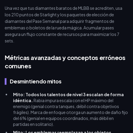
Una vez que tus diamantes baratos de MLBB se acrediten, usa
los 210 puntos de Starlight y los paquetes de elección de
diamantes del Pase Semanal para adquirir fragmentos de
emblemas o boletos de la rueda mágica. Acumular pases
asegura un flujo constante de recursos para maximizar los 7
sets.
Métricas avanzadas y conceptos erróneos
comunes
Desmintiendo mitos
Mito: Todos los talentos de nivel 3 escalan de forma
idéntica.
Rabia impura escala con el HP máximo del
enemigo (genial contra tanques, débil contra objetivos
frágiles). Marca de enfoque otorga un aumento de daño fijo
del 6% (genial en equipos coordinados, más débil en
partidas en solitario).
Mito: Los emblemas reemplazan a los objetos