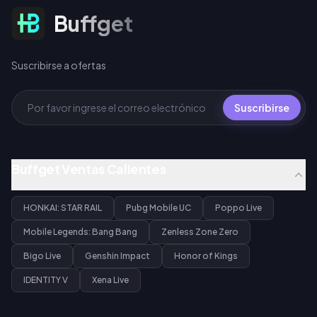
Suscribirse a ofertas
Buffget
Suscribirse a ofertas
Suscribirse
Buffget Ventas Calientes
HONKAI: STAR RAIL
Pubg Mobile UC
Poppo Live
Mobile Legends: Bang Bang
Zenless Zone Zero
Bigo Live
Genshin Impact
Honor of Kings
IDENTITY V
Xena Live