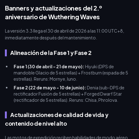
plataformas autorizadas como buffget para evitar baneos y
Banners y actualizaciones del 2.º
garantizar tus tiradas.
aniversario de Wuthering Waves
La versión 3.3 llega el 30 de abril de 2026 a las 11:00 UTC+8,
inmediatamente después del mantenimiento.
Alineación de la Fase 1 y Fase 2
Fase 1 (30 de abril - 21 de mayo):
Hiyuki (DPS de
mandoble Glacio de 5 estrellas) + Frostburn (espada de 5
estrellas). Reruns: Mornye, Iuno.
Fase 2 (22 de mayo - 10 de junio):
Denia (sub-DPS de
rectificador Fusión de 5 estrellas) + Forged Dwarf Star
(rectificador de 5 estrellas). Reruns: Chisa, Phrolova.
Actualizaciones de calidad de vida y
contenido de nivel alto
Las motos de expedición reciben habilidades de modo aéreo.