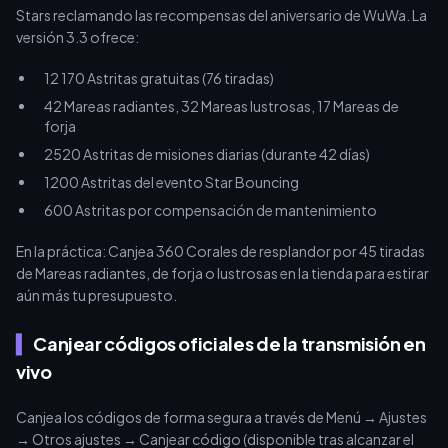
Stars reclamando las recompensas del aniversario de WuWa. La
versión 3.3 ofrece:
12 170 Astritas gratuitas (76 tiradas)
42 Mareas radiantes, 32 Mareas lustrosas, 17 Mareas de
forja
2520 Astritas de misiones diarias (durante 42 días)
1200 Astritas del evento Star Bouncing
600 Astritas por compensación de mantenimiento
En la práctica: Canjea 360 Corales de resplandor por 45 tiradas
de Mareas radiantes, de forja o lustrosas en la tienda para estirar
aún más tu presupuesto.
Canjear códigos oficiales de la transmisión en
vivo
Canjea los códigos de forma segura a través de Menú → Ajustes
→ Otros ajustes → Canjear código (disponible tras alcanzar el