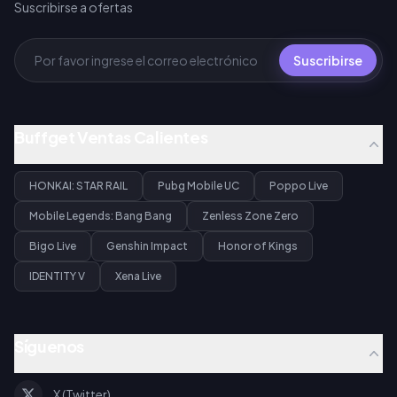
Suscribirse a ofertas
Suscribirse
Buffget Ventas Calientes
HONKAI: STAR RAIL
Pubg Mobile UC
Poppo Live
Mobile Legends: Bang Bang
Zenless Zone Zero
Bigo Live
Genshin Impact
Honor of Kings
IDENTITY V
Xena Live
Síguenos
X (Twitter)