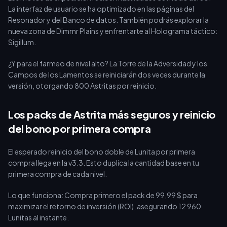
La interfaz de usuario se ha optimizado en las páginas del
Resonador y del Banco de datos. También podrás explorar la
nueva zona de Dimmr Plains y enfrentarte al Holograma táctico:
Sigillum.
¿Y para el farmeo de nivel alto? La Torre de la Adversidad y los
Campos de los Lamentos se reiniciarán dos veces durante la
versión, otorgando 800 Astritas por reinicio.
Los packs de Astrita más seguros y reinicio
del bono por primera compra
El esperado reinicio del bono doble de Lunita por primera
compra llega en la v3.3. Esto duplica la cantidad base en tu
primera compra de cada nivel.
Lo que funciona: Compra primero el pack de 99,99 $ para
maximizar el retorno de inversión (ROI), asegurando 12 960
Lunitas al instante.