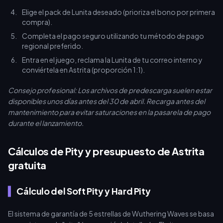
Elige el pack de Lunita deseado (prioriza el bono por primera
compra).
Completa el pago seguro utilizando tu método de pago
regional preferido.
Entra en el juego, reclama la Lunita de tu correo interno y
conviértela en Astrita (proporción 1:1).
Consejo profesional: Los archivos de predescarga suelen estar
disponibles unos días antes del 30 de abril. Recarga antes del
mantenimiento para evitar saturaciones en la pasarela de pago
durante el lanzamiento.
Cálculos de Pity y presupuesto de Astrita
gratuita
Cálculo del Soft Pity y Hard Pity
El sistema de garantía de 5 estrellas de Wuthering Waves se basa