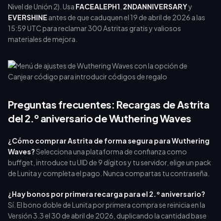
Nivel de Unión 2). Usa
FACEALEPH1
,
2NDANNIVERSARY
y
EVERSHINE
antes de que caduquen el 19 de abril de 2026 a las
15:59 UTC para reclamar 300 Astritas gratis y valiosos
materiales de mejora.
Preguntas frecuentes: Recargas de Astrita
del 2.º aniversario de Wuthering Waves
¿Cómo comprar Astrita de forma segura para Wuthering
Waves?
Selecciona una plataforma de confianza como
buffget, introduce tu UID de 9 dígitos y tu servidor, elige un pack
de Lunita y completa el pago. Nunca compartas tu contraseña.
¿Hay bonos por primera recarga para el 2.º aniversario?
Sí. El bono doble de Lunita por primera compra se reinicia en la
Versión 3.3 el 30 de abril de 2026, duplicando la cantidad base