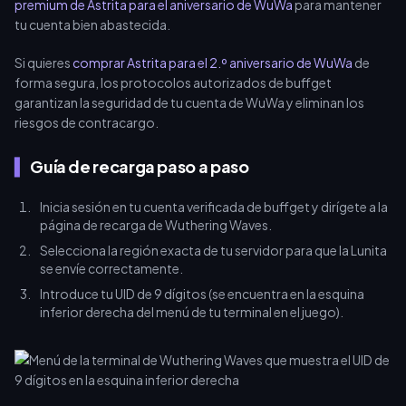
premium de Astrita para el aniversario de WuWa
para mantener
tu cuenta bien abastecida.
Si quieres
comprar Astrita para el 2.º aniversario de WuWa
de
forma segura, los protocolos autorizados de buffget
garantizan la seguridad de tu cuenta de WuWa y eliminan los
riesgos de contracargo.
Guía de recarga paso a paso
Inicia sesión en tu cuenta verificada de buffget y dirígete a la
página de recarga de Wuthering Waves.
Selecciona la región exacta de tu servidor para que la Lunita
se envíe correctamente.
Introduce tu UID de 9 dígitos (se encuentra en la esquina
inferior derecha del menú de tu terminal en el juego).