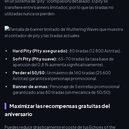
en un sistema de "pity" (compasión) detallado. El pity se
transfiere entre banners limitados, por lo que las tiradas no
utilizadas nunca se pierden.
Hard Pity (Pity asegurado):
80 tiradas (12 800 Astritas).
Soft Pity (Pity suave):
65–70 tiradas (la tasa base de
aparición del 0,8 % aumenta significativamente).
Perder el 50/50:
Un máximo de 160 tiradas (25 600
Astritas) garantiza el personaje promocional.
Banner de armas:
Personaje de 5 estrellas promocional
garantizado a las 80 tiradas (sin mecánica de 50/50).
Maximizar las recompensas gratuitas del
aniversario
Puedes reducir drásticamente el coste de tus Echoes of the