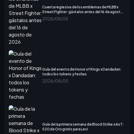
Cuenta regresiva de los emblemas de MLBB x
Street Fighter: gástalos antes del 16 de agosto
de 2026
2026/08/05
Guía del evento de Honor of Kings x Dandadan:
todos los tokens y fechas
2026/08/05
Guía de la primera semana de Blood Strike x AoT:
520 de Oro gratis para Levi