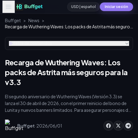
USD | español
Iniciar sesión
Buffget
>
News
>
Recarga de Wuthering Waves: Los packs de Astrita más seguros para la v3.3
Tabla de contenidos
Recarga de Wuthering Waves: Los
packs de Astrita más seguros para la
v3.3
El segundo aniversario de Wuthering Waves (Versión 3.3) se
lanza el 30 de abril de 2026, con el primer reinicio del bono de
Lunita y nuevos banners limitados. Para asegurar personajes de
5 estrellas como Hiyuki y Denia, necesitas los packs de Astrita
más seguros. El pack de Lunita de 99,99 $ (12.960 Lunitas para
·
Buffget
2026/06/01
81 tiradas) y la Suscripción de Lunita de 4,99 $ ofrecen el mejor
valor. Realiza tu recarga de WuWa de forma segura a través de