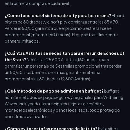
en la primera compra de cada nivel.
¿Cómo funciona el sistema de pity para los reruns?
El hard
pity es de 80 tiradas, y el soft pity comienza entre las 65 y 70.
Perder el 50/50 garantiza que el próximo 5 estrellas sea el
promocional (máximo 160 tiradas). El pity se transfiere entre
banners limitados.
¿Cuántas Astritas se necesitan para el rerun de Echoes of
the Stars?
Necesitas 25 600 Astritas (160 tiradas) para
garantizar un personaje de 5 estrellas promocional tras perder
un 50/50. Los banners de armas garantizan el arma
promocional a las 80 tiradas (12 800 Astritas).
¿Qué métodos de pago se admiten en buffget?
buffget
admite métodos de pago seguros y regionales para Wuthering
Waves, incluyendo las principales tarjetas de crédito,
monederos electrónicos y banca localizada, todo protegido
por cifrado avanzado.
¿Cómo evitar estafas de recarga de Astrita?
Evita sitios