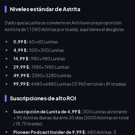
Niveles estándar de Astrita
Dado que la Lunita se convierte en Astrita en una proporción
estricta de 1:1 (160 Astritas por tirada), aquí tienes el desglose:
0,99 $:
60+60 Lunitas
4,99 $:
300+300 Lunitas
14,99 $:
980+980 Lunitas
29,99 $:
1980+1980 Lunitas
49,99 $:
3280+3280 Lunitas
99,99 $:
6480+6480 Lunitas (12 960 en total = 81 tiradas)
Suscripciones de alto ROI
Suscripción de Lunita de 4,99 $:
300 Lunitas al instante
+ 90 Astritas diarias durante 30 días (3000 Astritas en total
/ 18,75 tiradas).
Pioneer Podcast Insider de 9,99 $:
680 Astritas, 5