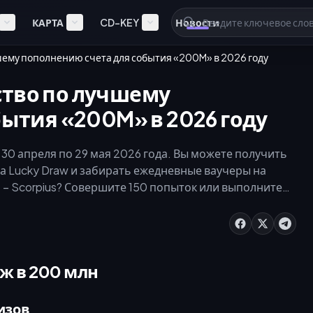
КАРТА
CD-KEY
Новости
чшему пополнению счета для события «200M» в 2026 году
дство по лучшему
ытия «200M» в 2026 году
 30 апреля по 29 мая 2026 года. Вы можете получить
а Lucky Draw и забирать ежедневные ваучеры на
le – Scorpius? Совершите 150 попыток или выполните
 мгновенного пополнения золота, чтобы максимально
тия и гарантированно получить чертежи
гновенного пополнения золота для финала фестиваля
инирования в событии и получения ценной добычи.
ж в 200 млн
изов