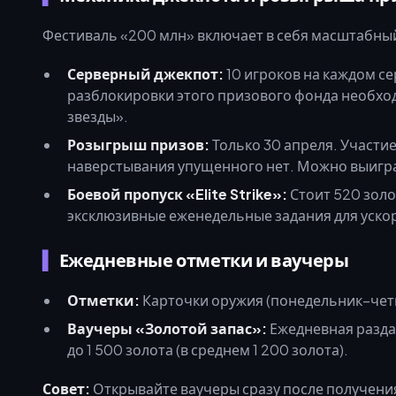
Фестиваль «200 млн» включает в себя масштабный
Серверный джекпот:
10 игроков на каждом се
разблокировки этого призового фонда необход
звезды».
Розыгрыш призов:
Только 30 апреля. Участие
наверстывания упущенного нет. Можно выиграт
Боевой пропуск «Elite Strike»:
Стоит 520 золо
эксклюзивные еженедельные задания для ускор
Ежедневные отметки и ваучеры
Отметки:
Карточки оружия (понедельник–четв
Ваучеры «Золотой запас»:
Ежедневная раздач
до 1 500 золота (в среднем 1 200 золота).
Совет:
Открывайте ваучеры сразу после получения