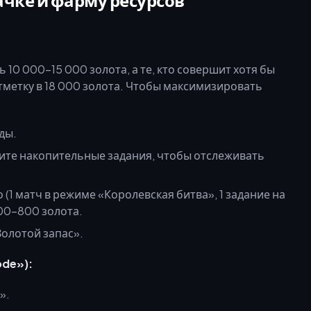
чке и фарму ресурсов
 10 000–15 000 золота, а те, кто совершит хотя бы
тметку в 18 000 золота. Чтобы максимизировать
ды.
пите накопительные задания, чтобы отслеживать
1 матч в режиме «Королевская битва», 1 задание на
500–800 золота.
олотой запас».
de»):
».