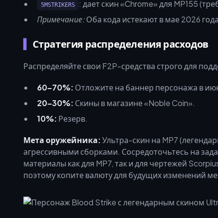
: дает скин «Chrome» для MP155 (тре
5MSTRIKERS
Примечание:
Оба кода истекают в мае 2026 года
Стратегия распределения расходов
Распределяйте свои F2P-средства строго для под
60–70%:
Отложите на баннер персонажа в июн
20–30%:
Скины в магазине «Noble Coin».
10%:
Резерв.
Мета оружейника:
Ультра-скин на MP7 (легендар
агрессивными сборками. Сосредоточьтесь на зада
материалы как для MP7, так и для чертежей Scorpiu
поэтому копите валюту для будущих изменений ме