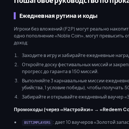
Пошаговое руководство по прока
Ежедневная рутина и коды
Игроки без вложений (F2P) могут реально накопить
одно пополнение «Noble Coin», могут превысить о
доход:
Заходите в игру и забирайте ежедневные награ
Откройте доску фестивальных миссий и закре
прогресс до гаранта в 150 миссий.
Выполняйте 3 карнавальные миссии ежедневно (
убийства, 1 условие победы), чтобы получать 
Забирайте и открывайте ежедневный ваучер «З
Промокоды (через «Настройки» → «Redeem Co
: дает 10 ваучеров «Золотой запас
BSTT2MPLAYERS