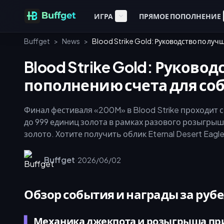
ИГРА
ПРЯМОЕ ПОПОЛНЕНИЕ
Buffget
>
News
>
Blood Strike Gold: Руководство по лу
Blood Strike Gold: Руково
пополнению счета для соб
Финал фестиваля «200M» в Blood Strike проходит с
до 999 единиц золота в рамках разового розыгрыш
золото. Хотите получить облик Eternal Desert Eag
накопительные задания. Используйте buffget для
эффективно использовать ящики в магазине собы
Buffget
·
2026/06/02
премиального оружия до 29 мая. Эта стратегия м
«200M» в Blood Strike критически важна для дом
Обзор события и награды за рубе
Механика джекпота и розыгрыша пр