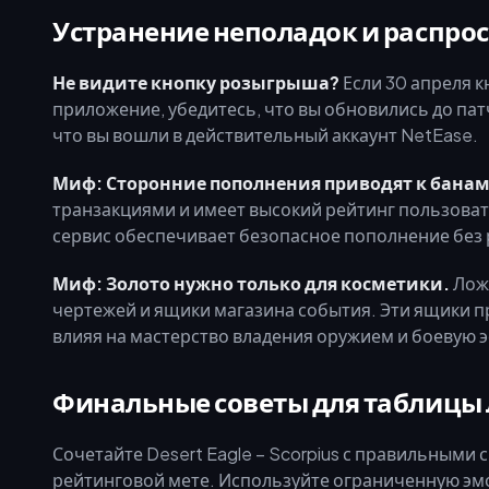
Устранение неполадок и распро
Не видите кнопку розыгрыша?
Если 30 апреля к
приложение, убедитесь, что вы обновились до патч
что вы вошли в действительный аккаунт NetEase.
Миф: Сторонние пополнения приводят к банам
транзакциями и имеет высокий рейтинг пользоват
сервис обеспечивает безопасное пополнение без р
Миф: Золото нужно только для косметики.
Ложь
чертежей и ящики магазина события. Эти ящики 
влияя на мастерство владения оружием и боевую 
Финальные советы для таблицы 
Сочетайте Desert Eagle – Scorpius с правильным
рейтинговой мете. Используйте ограниченную эмо