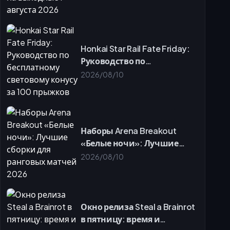
Honkai Star Rail Fate Friday:
Руководство по
бесплатному световому
2026/08/10
конусу за 100 прыжков
Наборы Arena Breakout
«Белые ночи»: Лучшие
сборки для ранговых
2026/08/10
матчей 2026
Окно релиза Steal a Brainrot
в пятницу: время и