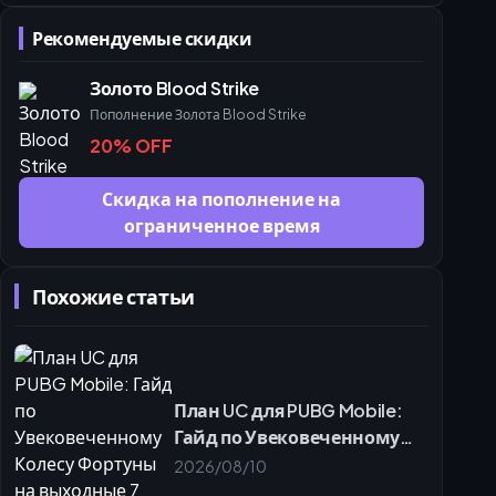
Стратегия распределения расходов
Рекомендуемые скидки
Устранение неполадок и распространенные заблуждения
Финальные советы для таблицы лидеров и пост-игровой
Золото Blood Strike
меты
Пополнение Золота Blood Strike
Часто задаваемые вопросы
20% OFF
Скидка на пополнение на
ограниченное время
Похожие статьи
План UC для PUBG Mobile:
Гайд по Увековеченному
Колесу Фортуны на
2026/08/10
выходные 7 августа 2026