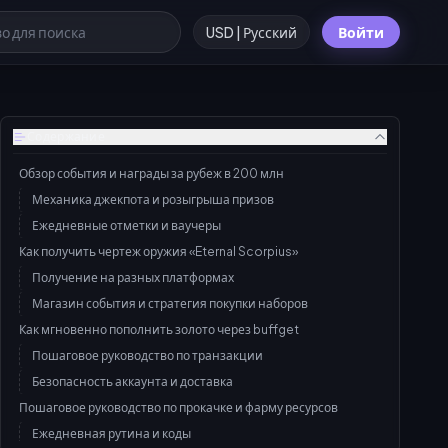
USD | Русский
Войти
Содержание
Обзор события и награды за рубеж в 200 млн
Механика джекпота и розыгрыша призов
Ежедневные отметки и ваучеры
Как получить чертеж оружия «Eternal Scorpius»
Получение на разных платформах
Магазин события и стратегия покупки наборов
Как мгновенно пополнить золото через buffget
Пошаговое руководство по транзакции
Безопасность аккаунта и доставка
Пошаговое руководство по прокачке и фарму ресурсов
Ежедневная рутина и коды