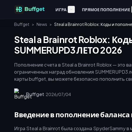
ИГРА
ПРЯМОЕ ПОПОЛНЕНИЕ
Buffget
>
News
>
Steal a Brainrot Roblox: Коды и попо
Steal a Brainrot Roblox: К
SUMMERUPD3 ЛЕТО 2026
Пополнение счета в Steal a Brainrot Roblox — это
ограниченных наград обновления SUMMERUPD3 ле
карты buffget, вы можете безопасно пополнить с
кодов и приобрести эксклюзивных «брейнротов», т
сегодня, чтобы доминировать в текущей мете и 
Buffget
·
2026/07/04
Введение в пополнение баланса в S
Игра Steal a Brainrot была создана SpyderSammy в