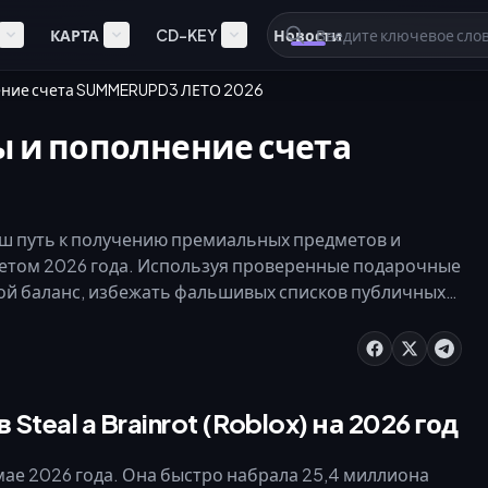
КАРТА
CD-KEY
Новости
лнение счета SUMMERUPD3 ЛЕТО 2026
оды и пополнение счета
 ваш путь к получению премиальных предметов и
том 2026 года. Используя проверенные подарочные
вой баланс, избежать фальшивых списков публичных
аких как Venuspino. Пополните свой баланс Robux уже
максимально эффективно пополнить свою коллекцию.
teal a Brainrot (Roblox) на 2026 год
 мае 2026 года. Она быстро набрала 25,4 миллиона