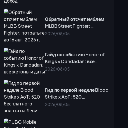
Решение проблем с балансом подарочных карт и
активацией
Заключение: закрепите свое место в мете Steal a Brainrot
Обратный отсчет эмблем
2026 года
MLBB Street Fighter:
Итоги безопасного пополнения
потратьте до 16 авг. 2026 г.
2026/08/05
Как начать работу с buffget
Часто задаваемые вопросы (FAQ)
Гайд по событию Honor of
Kings × Dandadan: все
жетоны и даты
2026/08/05
Гид по первой неделе Blood
Strike x AoT: 520
бесплатного золота на Леви
2026/08/05