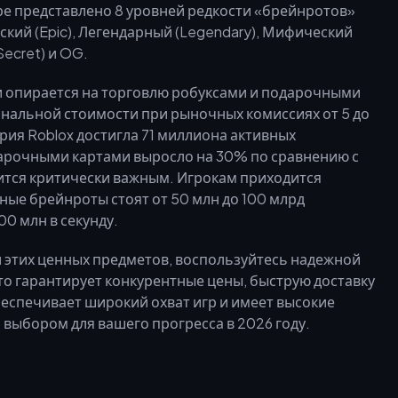
ре представлено 8 уровней редкости «брейнротов»
еский (Epic), Легендарный (Legendary), Мифический
Secret) и OG.
и опирается на торговлю робуксами и подарочными
нальной стоимости при рыночных комиссиях от 5 до
рия Roblox достигла 71 миллиона активных
дарочными картами выросло на 30% по сравнению с
ится критически важным. Игрокам приходится
ные брейнроты стоят от 50 млн до 100 млрд
00 млн в секунду.
 этих ценных предметов, воспользуйтесь надежной
Это гарантирует конкурентные цены, быструю доставку
беспечивает широкий охват игр и имеет высокие
 выбором для вашего прогресса в 2026 году.