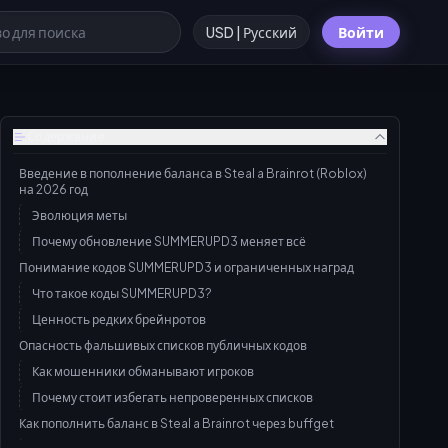
USD | Русский
Войти
Содержание
Введение в пополнение баланса в Steal a Brainrot (Roblox)
на 2026 год
Эволюция меты
Почему обновление SUMMERUPD3 меняет всё
Понимание кодов SUMMERUPD3 и ограниченных наград
Что такое коды SUMMERUPD3?
Ценность редких брейнротов
Опасность фальшивых списков публичных кодов
Как мошенники обманывают игроков
Почему стоит избегать непроверенных списков
Как пополнить баланс в Steal a Brainrot через buffget