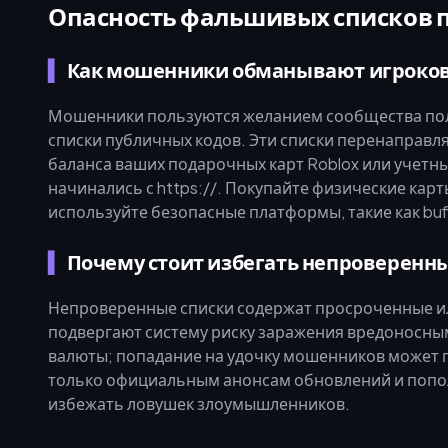
Опасность фальшивых списков 
Как мошенники обманывают игроко
Мошенники пользуются желанием сообщества пол
списки публичных кодов. Эти списки перенаправл
баланса ваших подарочных карт Roblox или учетны
начинались с https://. Покупайте физические кар
используйте безопасные платформы, такие как bu
Почему стоит избегать непроверенн
Непроверенные списки содержат просроченные и
подвергают систему риску заражения вредоносным 
валюты; попадание на удочку мошенников может 
только официальным анонсам обновлений и попол
избежать ловушек злоумышленников.