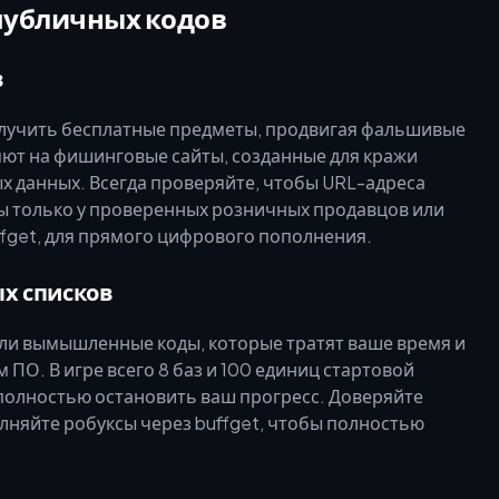
публичных кодов
в
учить бесплатные предметы, продвигая фальшивые
яют на фишинговые сайты, созданные для кражи
х данных. Всегда проверяйте, чтобы URL-адреса
ты только у проверенных розничных продавцов или
ffget, для прямого цифрового пополнения.
ых списков
ли вымышленные коды, которые тратят ваше время и
ПО. В игре всего 8 баз и 100 единиц стартовой
полностью остановить ваш прогресс. Доверяйте
няйте робуксы через buffget, чтобы полностью