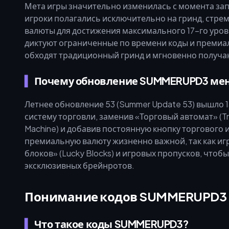
Мета игры значительно изменилась с момента зап
игроки полагались исключительно на гринд, стре
валюты для достижения максимального 17-го уровн
диктуют ограниченные по времени коды и премиал
обходят традиционный гринд и мгновенно получа
Почему обновление SUMMERUPD3 мен
Летнее обновление 53 (Summer Update 53) вышло 
систему торговли, заменив «Торговый автомат» (T
Machine) и добавив постоянную кнопку торгового и
премиальную валюту жизненно важной, так как иг
блоков» (Lucky Blocks) и игровых пропусков, чт
эксклюзивных брейнротов.
Понимание кодов SUMMERUPD3 
Что такое коды SUMMERUPD3?