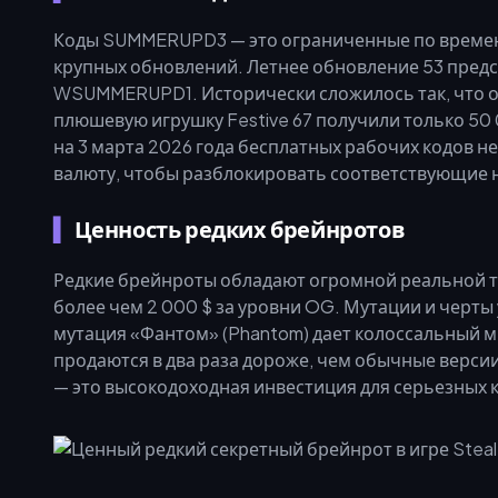
Коды SUMMERUPD3 — это ограниченные по времени
крупных обновлений. Летнее обновление 53 пр
WSUMMERUPD1. Исторически сложилось так, что о
плюшевую игрушку Festive 67 получили только 50 
на 3 марта 2026 года бесплатных рабочих кодов н
валюту, чтобы разблокировать соответствующие н
Ценность редких брейнротов
Редкие брейнроты обладают огромной реальной то
более чем 2 000 $ за уровни OG. Мутации и черт
мутация «Фантом» (Phantom) дает колоссальный 
продаются в два раза дороже, чем обычные версии
— это высокодоходная инвестиция для серьезных 