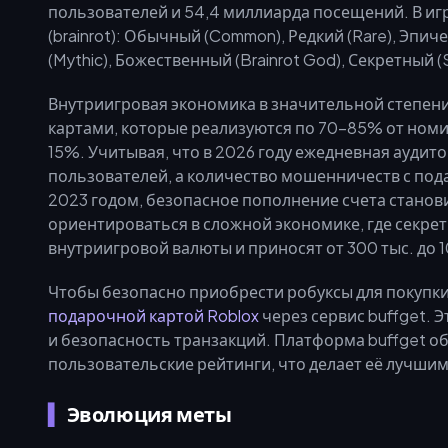
пользователей и 54,4 миллиарда посещений. В иг
(brainrot): Обычный (Common), Редкий (Rare), Эпич
(Mythic), Божественный (Brainrot God), Секретный (
Внутриигровая экономика в значительной степен
картами, которые реализуются по 70–85% от номи
15%. Учитывая, что в 2026 году ежедневная аудито
пользователей, а количество мошенничеств с по
2023 годом, безопасное пополнение счета станов
ориентироваться в сложной экономике, где секрет
внутриигровой валюты и приносят от 300 тыс. до 1
Чтобы безопасно приобрести робуксы для покупки
подарочной картой Roblox
через сервис buffget. 
и безопасность транзакций. Платформа buffget о
пользовательские рейтинги, что делает её лучшим
Эволюция меты