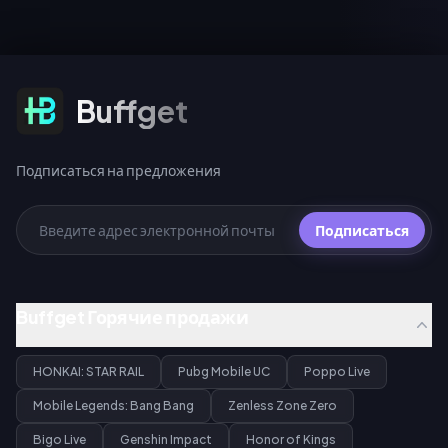
Подписаться на предложения
Buffget
Подписаться на предложения
Подписаться
Buffget Горячие продажи
HONKAI: STAR RAIL
Pubg Mobile UC
Poppo Live
Mobile Legends: Bang Bang
Zenless Zone Zero
Bigo Live
Genshin Impact
Honor of Kings