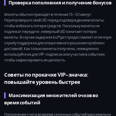
Проверка пополнения и получение бонусов
Монеты обычно приходят в течение 15–30 минут.
Перепроверьте свой UID перед подтверждением оплаты,
чтобы избежать потери средств. Поскольку монеты не
подлежат передаче, неверный UID означает потерю
валюты. В случае задержек buffget предоставляет отличную
службу поддержки для оперативного решения проблем с
доставкой. Как только монеты получены, немедленно
используйте их для VIP-подписок или участия в событиях,
чтобы зафиксировать их ценность.
Советы по прокачке VIP-значка:
повышайте уровень быстрее
Максимизация множителей очков во
время событий
Пополнение счета во время сезонных событий максимально