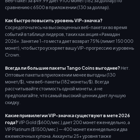
Веб-пакет за $49.99 дает 9100 монет (182 за доллар) по
сравнению с 6500 в приложении (130 за доллар).
Как быстро повысить уровень VIP-значка?
Сосредоточьтесь на высокоценных веб-пакетах во время
событий в таблице лидеров, таких как акция «Рамадан
2026». Занятие 1-го места дает возврат 75% (лимит 150 000
монет), что быстро ускоряет вашу VIP-прогрессию и уровень
Crown.
Всегда ли большие пакеты Tango Coins выгоднее?
Нет.
Оптовые пакеты в приложении менее выгодны (130
монет/$), чем веб-пакеты (182 монеты/$). Всегда
рассчитывайте стоимость одной монеты, а не
предполагайте, что самый высокий ценник дает лучшую
скидку.
Какие привилегии VIP-значка существуют в мете 2026
года?
VIP Gold ($600/мес.) дает 200 монет еженедельно, а
VIP Platinum ($1500/мес.) — 400 монет еженедельно и два
ежемесячных купона. Аккаунты 25+ уровня также