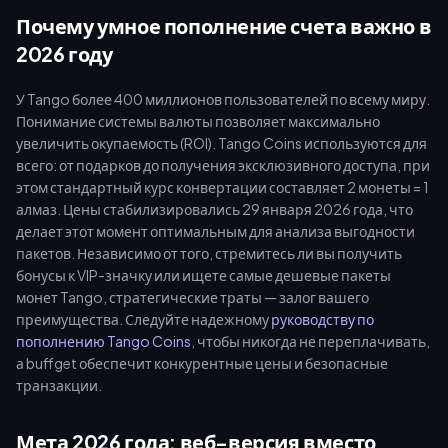
используйте скидки за уровень аккаунта, чтобы получить
Почему умное пополнение счета важно в
максимум выгоды и быстрее повысить уровень VIP-значка.
2026 году
У Tango более 400 миллионов пользователей по всему миру.
Понимание системы валюты позволяет максимально
увеличить окупаемость (ROI). Tango Coins используются для
всего: от подарков до получения эксклюзивного доступа, при
этом стандартный курс конвертации составляет 2 монеты = 1
алмаз. Цены стабилизировались 29 января 2026 года, что
делает этот момент оптимальным для анализа выгодности
пакетов. Независимо от того, стремитесь ли вы получить
бонусы к VIP-значку или ищете самые дешевые пакеты
монет Tango, стратегические траты — залог вашего
преимущества. Следуйте надежному
руководству по
пополнению Tango Coins
, чтобы никогда не переплачивать,
а buffget обеспечит конкурентные цены и безопасные
транзакции.
Мета 2026 года: веб-версия вместо