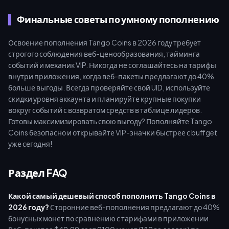
Финальные советы по умному пополнению
Освоение пополнения Tango Coins в 2026 году требует
строгого соблюдения веб-ценообразования, тайминга
событий и механик VIP. Никогда не соглашайтесь на тарифы
внутри приложения, когда веб-пакеты предлагают до 40%
больше выгоды. Всегда проверяйте свой UID, используйте
скидки уровня аккаунта и планируйте крупные покупки
вокруг событий с возвратом средств в таблице лидеров.
Готовы максимизировать свою выгоду? Пополняйте Tango
Coins безопасно и открывайте VIP-значки быстрее с buffget
уже сегодня!
Раздел FAQ
Какой самый дешевый способ пополнить Tango Coins в
2026 году?
Сторонние веб-пополнения предлагают до 40%
бонусных монет по сравнению с тарифами в приложении.