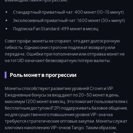
Стандартный приватный чат: 400 монет (10–15 минут)
Эксклюзивный приватный чат: 1600 монет (30+ минут)
Подписка Fan Standard: 499 монет в месяц
Совет профи: монеты не сгорают, что дает долгосрочную
гибкость. Однако они строго не подлежат возврату или
передаче. Ошибки при пополнении или отправка монет не
на тот UID означают безвозвратную потерю валюты.
Роль монет в прогрессии
Монеты способствуют развитию уровней Crown и VIP.
Ежедневные бонусы за вход дают по 20–50 монет в день,
максимум 1200 монет в месяц. Это помогает пользователям с
бесплатным доступом (F2P) поддерживать базовое общение,
но для существенного повышения уровня VIP-значка
требуются стратегические оптовые закупки. Монеты служат
ключом к накоплению VIP-очков Tango. Таким образом,