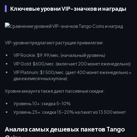
Ключевые уровни VIP-значков и награды
VIP-уровни предлагают растущие привилегии:
VIP Rookie: $9.99/мес. (начальный уровень)
VIP Gold: $600/мес. (включает 200 монет еженедельно)
VIP Platinum: $1 500/мес. (дает 400 монет еженедельно +
два ежемесячных купона)
Уровни аккаунта также дают пассивные скидки:
Уровень 10+: скидка 5–10%
Уровень 25+: скидка 15–20% на пакет из 13 500 монет
Анализ самых дешевых пакетов Tango