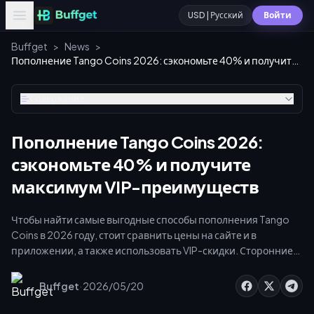
USD | Русский
Войти
Buffget
>
News
>
Пополнение Tango Coins 2026: сэкономьте 40% и получите максимум VIP-преимуществ
Содержание
Пополнение Tango Coins 2026:
сэкономьте 40% и получите
максимум VIP-преимуществ
Чтобы найти самые выгодные способы пополнения Tango
Coins в 2026 году, стоит сравнить цены на сайте и в
приложении, а также использовать VIP-скидки. Сторонние
платформы позволяют сэкономить до 40%: при покупке на
сайте вы получаете 182 монеты за доллар по сравнению со
·
Buffget
2026/05/20
130 монетами в приложении. Пополняйте баланс во время
специальных акций, таких как «Рамадан 2026», и