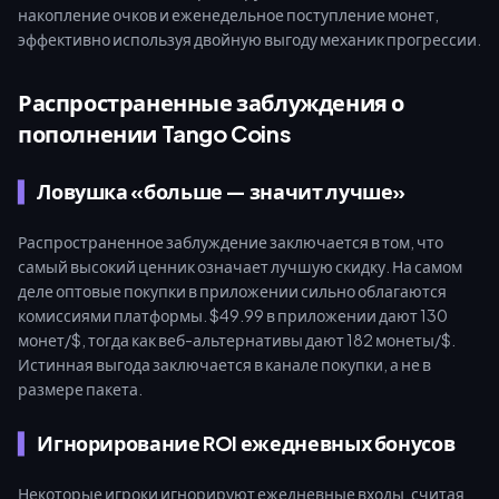
накопление очков и еженедельное поступление монет,
эффективно используя двойную выгоду механик прогрессии.
Распространенные заблуждения о
пополнении Tango Coins
Ловушка «больше — значит лучше»
Распространенное заблуждение заключается в том, что
самый высокий ценник означает лучшую скидку. На самом
деле оптовые покупки в приложении сильно облагаются
комиссиями платформы. $49.99 в приложении дают 130
монет/$, тогда как веб-альтернативы дают 182 монеты/$.
Истинная выгода заключается в канале покупки, а не в
размере пакета.
Игнорирование ROI ежедневных бонусов
Некоторые игроки игнорируют ежедневные входы, считая