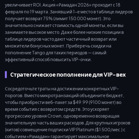
увеличивает ROI. Акция «Рамадан 2026» проходит с 18
февраля по 19 марта. Занявший 1-е место в таблице лидеров
получает возврат 75% (лимит 150 000 монет). Это
значительно снижает стоимость одной монеты, если вы
занимаете высокое место. Даже более низкие позиции в
таблице лидеров часто дают частичный возврат или
множители бонусных монет. Приберечь скидки на
пополнение Tango для таких периодов — самый
эффективный способ повысить VIP-очки.
Стратегическое пополнение для VIP-вех
Сосредоточьте траты на достижении конкретных VIP-
порогов. Вместо микротранзакций объедините бюджет,
чтобы приобрести веб-пакет за $49.99 (9100 монет) во
время события с возвратом средств. Это ускоряет
прогрессию уровня Crown, одновременно возвращая
значительную часть ваших расходов. Для крупных игроков
(китов) совмещение подписки VIP Platinum ($1 500/мес.) с
событием «Рамадан» гарантирует максимальное