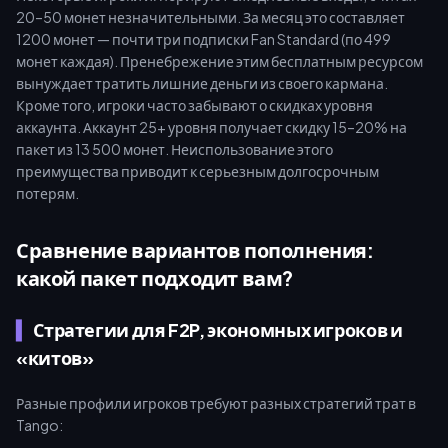
20–50 монет незначительными. За месяц это составляет
1200 монет — почти три подписки Fan Standard (по 499
монет каждая). Пренебрежение этим бесплатным ресурсом
вынуждает тратить лишние деньги из своего кармана.
Кроме того, игроки часто забывают о скидках уровня
аккаунта. Аккаунт 25+ уровня получает скидку 15–20% на
пакет из 13 500 монет. Неиспользование этого
преимущества приводит к серьезным долгосрочным
потерям.
Сравнение вариантов пополнения:
какой пакет подходит вам?
Стратегии для F2P, экономных игроков и
«китов»
Разные профили игроков требуют разных стратегий трат в
Tango: