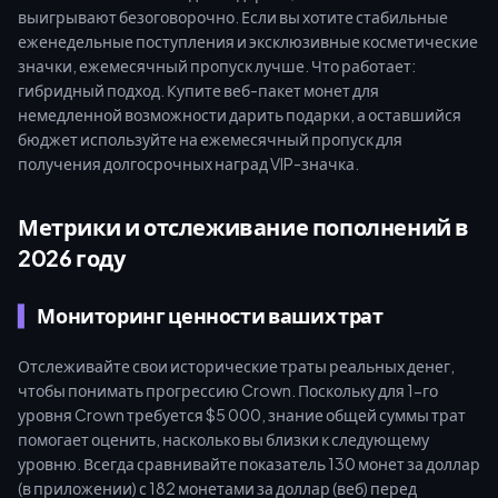
выигрывают безоговорочно. Если вы хотите стабильные
еженедельные поступления и эксклюзивные косметические
значки, ежемесячный пропуск лучше. Что работает:
гибридный подход. Купите веб-пакет монет для
немедленной возможности дарить подарки, а оставшийся
бюджет используйте на ежемесячный пропуск для
получения долгосрочных наград VIP-значка.
Метрики и отслеживание пополнений в
2026 году
Мониторинг ценности ваших трат
Отслеживайте свои исторические траты реальных денег,
чтобы понимать прогрессию Crown. Поскольку для 1-го
уровня Crown требуется $5 000, знание общей суммы трат
помогает оценить, насколько вы близки к следующему
уровню. Всегда сравнивайте показатель 130 монет за доллар
(в приложении) с 182 монетами за доллар (веб) перед