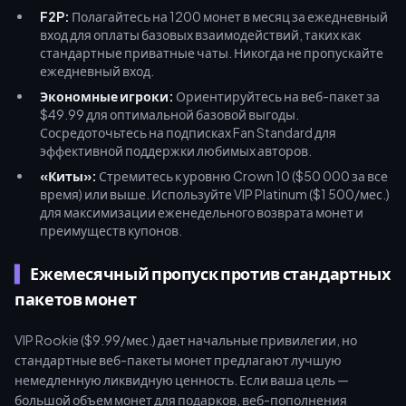
F2P:
Полагайтесь на 1200 монет в месяц за ежедневный
вход для оплаты базовых взаимодействий, таких как
стандартные приватные чаты. Никогда не пропускайте
ежедневный вход.
Экономные игроки:
Ориентируйтесь на веб-пакет за
$49.99 для оптимальной базовой выгоды.
Сосредоточьтесь на подписках Fan Standard для
эффективной поддержки любимых авторов.
«Киты»:
Стремитесь к уровню Crown 10 ($50 000 за все
время) или выше. Используйте VIP Platinum ($1 500/мес.)
для максимизации еженедельного возврата монет и
преимуществ купонов.
Ежемесячный пропуск против стандартных
пакетов монет
VIP Rookie ($9.99/мес.) дает начальные привилегии, но
стандартные веб-пакеты монет предлагают лучшую
немедленную ликвидную ценность. Если ваша цель —
большой объем монет для подарков, веб-пополнения