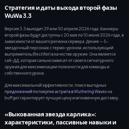
3.3, вы сможете свести реальные затраты к минимуму.
Стратегия и даты выхода второй фазы
Давайте разберем точные расчеты, маршруты фарма и
WuWa 3.3
стратегии пополнения.
Версия 3.3 выходит 29 или 30 апреля 2026 года. Баннеры
второй фазы будут доступны с 20 мая по 10 июня 2026 года, в
зависимости от вашего региона сервера. Дения — 5-
звездочный персонаж с термо-уроном, использующий
выпрямитель (Rectifier) в качестве оружия. Она является
саб-ДД, которая сильно зависит от своего сигнатурного
оружия для максимизации полезности для команды и
собственного урона.
Для максимальной эффективности, поиск выгодных
предложений по покупке астрита в Wuthering Waves
на
buffget гарантирует лучшую цену и мгновенную доставку.
«Выкованная звезда карлика»:
характеристики, пассивные навыки и