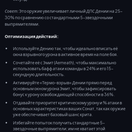
Совет:
Это оружие увеличивает личный ДПС Дении на 25-
30% по сравнению со стандартными 5-звездочными
выпрямителями.
Оптимизация действий:
Используйте Дению так, чтобы идеально вписать её
окна взрывного урона в активное время на поле боя.
Сочетайте её с Эмит (Aemeath), чтобы максимально
использовать бафф атаки команды в 24% и его 15-
секундную длительность.
Активируйте «Термо-взрыв» Дении прямо перед
основным окном урона Эмит, чтобы зафиксировать
бонус к урону освобождающей способности в 36%.
Отдавайте приоритет критическому урону и % атаки в
основных характеристиках ваших Сонат, так как оружие
уже обеспечивает базовый шанс крита.
Избегайте попыток получить стандартные 5-
звездочные выпрямители; им не хватает этой