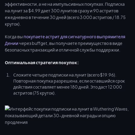
эффективности, а не на импульсивных покупках. Подписка
на лунит за $4.99 дает 300 лунитов сразу и 90 астритов
ежедневно в течение 30 дней (всего 3 000 астритов / 18.75
круток).
Когда вы
покупаете астрит для сигнатурного выпрямителя
Дении
через buffget, вы получаете преимущество в виде
безопасных транзакций и отличной службы поддержки.
Оптимальная стратегия покупок:
Сложите четыре подписки на лунит (всего $19.96).
Повторная покупка разрешена, если оставшийся срок
действия составляет менее 180 дней. Это даст 12 000
астритов (75 круток).