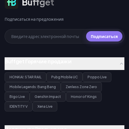
Buffget
Подписаться на предложения
Подписаться
Buffget Горячие продажи
HONKAI: STAR RAIL
Pubg Mobile UC
Poppo Live
Mobile Legends: Bang Bang
Zenless Zone Zero
Bigo Live
Genshin Impact
Honor of Kings
IDENTITY V
Xena Live