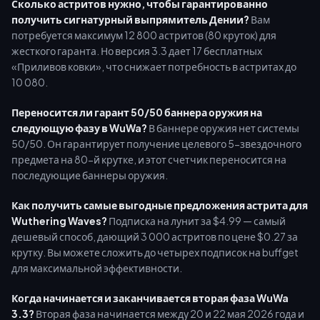
Сколько астритов нужно, чтобы гарантированно
получить сигнатурный выпрямитель Дении?
Вам
потребуется максимум 12 800 астритов (80 круток) для
жесткого гаранта. Но версия 3.3 дает 17 бесплатных
«Приливов ковки», что снижает потребность в астритах до
10 080.
Переносится ли гарант 50/50 баннера оружия на
следующую фазу в WuWa?
В баннере оружия нет системы
50/50. Он гарантирует получение целевого 5-звездочного
предмета на 80-й крутке, и этот счетчик переносится на
последующие баннеры оружия.
Как получить самые выгодные предложения астрита для
Wuthering Waves?
Подписка на лунит за $4.99 — самый
дешевый способ, дающий 3 000 астритов по цене $0.27 за
крутку. Вы можете сложить до четырех подписок на buffget
для максимальной эффективности.
Когда начинается и заканчивается вторая фаза WuWa
3.3?
Вторая фаза начинается между 20 и 22 мая 2026 года и