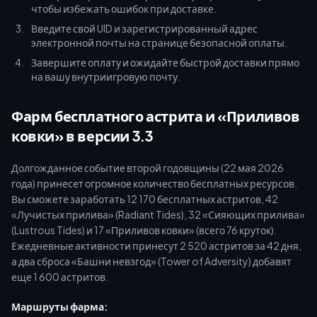
чтобы избежать ошибок при доставке.
Введите свой UID и зарегистрированный адрес
электронной почты на странице безопасной оплаты.
Завершите оплату и ожидайте быстрой доставки прямо
на вашу внутриигровую почту.
Фарм бесплатного астрита и «Приливов
ковки» в версии 3.3
Долгожданное событие второй годовщины (22 мая 2026
года) принесет огромное количество бесплатных ресурсов.
Вы сможете заработать 12 170 бесплатных астритов, 42
«Лучистых прилива» (Radiant Tides), 32 «Сияющих прилива»
(Lustrous Tides) и 17 «Приливов ковки» (всего 76 круток).
Ежедневные активности принесут 2 520 астритов за 42 дня,
а два сброса «Башни невзгод» (Tower of Adversity) добавят
еще 1 600 астритов.
Маршруты фарма: