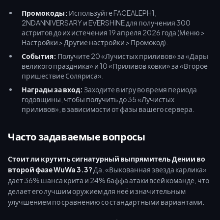
Промокоды:
Используйте FACEALEPH1,
2NDANNIVERSARY и EVERSHINE для получения 300
астритов до их истечения 19 апреля 2026 года (Меню >
Настройки > Другие настройки > Промокод).
События:
Получите 20 «Лучистых приливов» за «Дары
великого праздника» и 10 «Приливов ковки» за «Второе
пришествие Соляриса».
Награды за вход:
Заходите в игру во время периода
годовщины, чтобы получить до 35 «Лучистых
приливов», в зависимости от фазы вашего сервера.
Часто задаваемые вопросы
Стоит ли крутить сигнатурный выпрямитель Дении во
второй фазе WuWa 3.3?
Да. «Выкованная звезда карлика»
дает 36% шанса крита и 24% баффа атаки всей команде, что
делает его лучшим оружием для неё и значительным
улучшением по сравнению со стандартными вариантами.