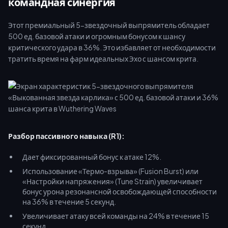
командная синергия
Этот премиальный 5-звездочный выпрямитель обладает
500 ед. базовой атаки и огромным бонусом к шансу
критического удара в 36%. Это избавляет от необходимости
тратить время на фарм идеальных Эхо с шансом крита.
Разбор пассивного навыка (R1):
Дает фиксированный бонус к атаке 12%.
Использование «Термо-взрыва» (Fusion Burst) или
«Настройки напряжения» (Tune Strain) увеличивает
бонус урона резонансной освобождающей способности
на 36% в течение 5 секунд.
Увеличивает атаку всей команды на 24% в течение 15
секунд.