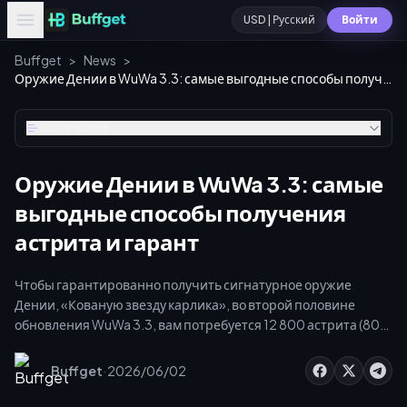
USD | Русский
Войти
Buffget
>
News
>
Оружие Дении в WuWa 3.3: самые выгодные способы получения астрита и гарант
Содержание
Оружие Дении в WuWa 3.3: самые
выгодные способы получения
астрита и гарант
Чтобы гарантированно получить сигнатурное оружие
Дении, «Кованую звезду карлика», во второй половине
обновления WuWa 3.3, вам потребуется 12 800 астрита (80
круток). Самый экономичный способ — подписка на лунит за
$4.99, которая дает 3000 астрита по цене всего $0.27 за
·
Buffget
2026/06/02
крутку. В сочетании с 17 бесплатными приливами ковки и 12
170 астрита, которые можно получить за события версии