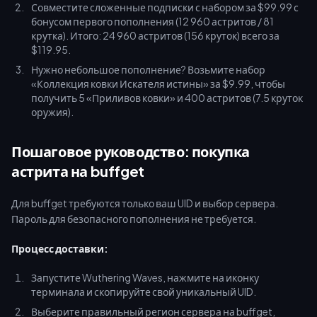
Совместите сложенные подписки с набором за $99.99 с
бонусом первого пополнения (12 960 астритов / 81
крутка). Итого: 24 960 астритов (156 круток) всего за
$119.95.
Нужно небольшое пополнение? Возьмите набор
«Коллекция ковки Искателя истины» за $9.99, чтобы
получить 5 «Приливов ковки» и 400 астритов (7.5 круток
оружия).
Пошаговое руководство: покупка
астрита на buffget
Для buffget требуются только ваш UID и выбор сервера.
Пароль для безопасного пополнения не требуется.
Процесс доставки:
Запустите Wuthering Waves, нажмите на иконку
терминала и скопируйте свой уникальный UID.
Выберите правильный регион сервера на buffget,