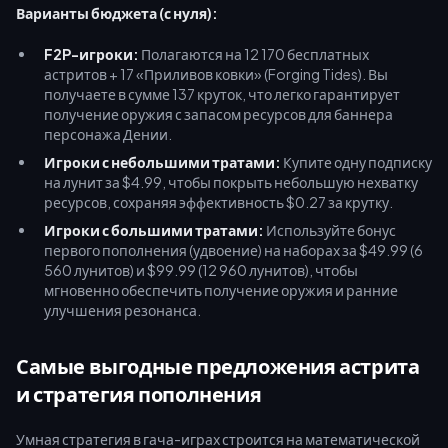
Варианты бюджета (с нуля):
F2P-игроки:
Полагаются на 12 170 бесплатных
астритов + 17 «Приливов ковки» (Forging Tides). Вы
получаете в сумме 137 круток, что легко гарантирует
получение оружия с запасом ресурсов для баннера
персонажа Дении.
Игроки с небольшими тратами:
Купите одну подписку
на лунит за $4.99, чтобы покрыть небольшую нехватку
ресурсов, сохраняя эффективность $0.27 за крутку.
Игроки с большими тратами:
Используйте бонус
первого пополнения (удвоение) на наборах за $49.99 (6
560 лунитов) и $99.99 (12 960 лунитов), чтобы
мгновенно обеспечить получение оружия и ранние
улучшения резонанса.
Самые выгодные предложения астрита
и стратегия пополнения
Умная стратегия в гача-играх строится на математической