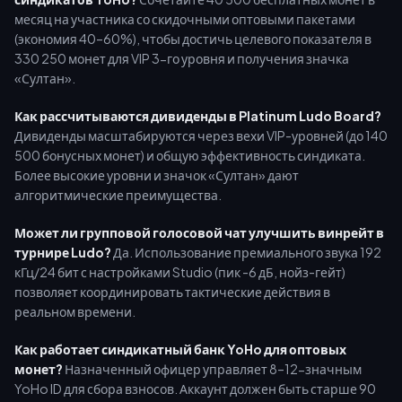
месяц на участника со скидочными оптовыми пакетами
(экономия 40–60%), чтобы достичь целевого показателя в
330 250 монет для VIP 3-го уровня и получения значка
«Султан».
Как рассчитываются дивиденды в Platinum Ludo Board?
Дивиденды масштабируются через вехи VIP-уровней (до 140
500 бонусных монет) и общую эффективность синдиката.
Более высокие уровни и значок «Султан» дают
алгоритмические преимущества.
Может ли групповой голосовой чат улучшить винрейт в
турнире Ludo?
Да. Использование премиального звука 192
кГц/24 бит с настройками Studio (пик -6 дБ, нойз-гейт)
позволяет координировать тактические действия в
реальном времени.
Как работает синдикатный банк YoHo для оптовых
монет?
Назначенный офицер управляет 8–12-значным
YoHo ID для сбора взносов. Аккаунт должен быть старше 90