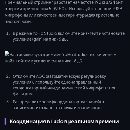
Премиальный стриминг работает на частоте 192 кГц/24 бит
в версии приложения 5.39.50+. Используйте внешние USB-
микрофоны или качественные гарнитуры для кристально
чистой связи.
В режиме YoHo Studio включите нойз-гейт и установите
усиление (gain) на пик -6 дБ.
Отключите AGC (автоматическую регулировку
усиления). Используйте однонаправленный
конденсаторный или динамический микрофон с поп-
фильтром.
Распределите роли (координатор, казначей) в
зависимости от качества звука и знания игры.
Координация в Ludo в реальном времени