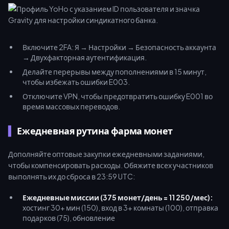
Включите 2FA: Я → Настройки → Безопасность аккаунта
→ Двухфакторная аутентификация.
Делайте перерывы между пополнениями в 15 минут,
чтобы избежать ошибки E003.
Отключите VPN, чтобы предотвратить ошибку E001 во
время массовых переводов.
Ежедневная рутина фарма монет
Дополняйте оптовые закупки ежедневными заданиями,
чтобы компенсировать расходы. Обяжите всех участников
выполнять их до сброса в 23:59 UTC:
Ежедневные миссии (375 монет/день = 11 250/мес):
хостинг 30+ мин (150), вход в 3+ комнаты (100), отправка
подарков (75), обновление