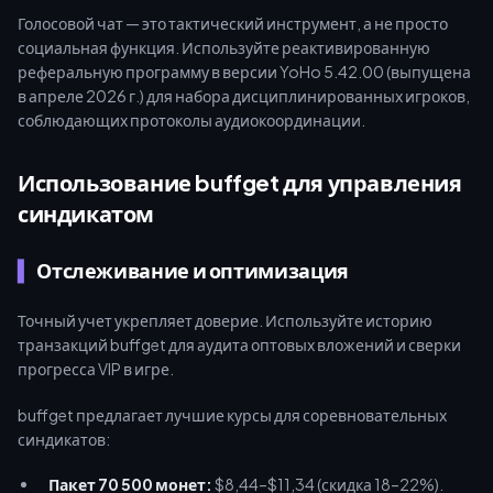
Голосовой чат — это тактический инструмент, а не просто
социальная функция. Используйте реактивированную
реферальную программу в версии YoHo 5.42.00 (выпущена
в апреле 2026 г.) для набора дисциплинированных игроков,
соблюдающих протоколы аудиокоординации.
Использование buffget для управления
синдикатом
Отслеживание и оптимизация
Точный учет укрепляет доверие. Используйте историю
транзакций buffget для аудита оптовых вложений и сверки
прогресса VIP в игре.
buffget предлагает лучшие курсы для соревновательных
синдикатов:
Пакет 70 500 монет:
$8,44–$11,34 (скидка 18–22%).