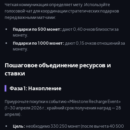
Четкая коммуникация определяет мету. Используйте
голосовой чат для координации стратегических подарков
перед важными матчами:
Подарки по 500 монет:
дают 0,40 очков близости за
монету.
Подарки по 1 000 монет:
дают 0,15 очков отношений за
монету.
Пошаговое объединение ресурсов и
ставки
Фаза 1: Накопление
Приурочьте покупки к событию «Milestone Recharge Event»
(1–30 апреля 2026 г.; крайний срок получения наград — 28
апреля).
Цель:
необходимо 330 250 монет (после вычета 40 500