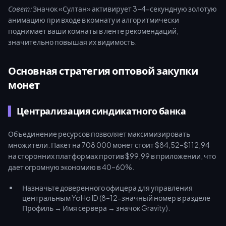
Совет:
Значок «Султан» активирует 3–4-секундную золотую
анимацию при входе в комнату и алгоритмически
поднимает ваши комнаты в ленте рекомендаций,
значительно повышая их видимость.
Основная стратегия оптовой закупки
монет
Централизация синдикатного банка
Объединение ресурсов позволяет максимизировать
множители. Пакет на 708 000 монет стоит $84,52–$112,94
на сторонних платформах против $99,99 в приложении, что
дает огромную экономию в 40–60%.
Назначьте доверенного офицера для управления
центральным YoHo ID (8–12-значный номер в разделе
Профиль → Имя сервера → значок Gravity).