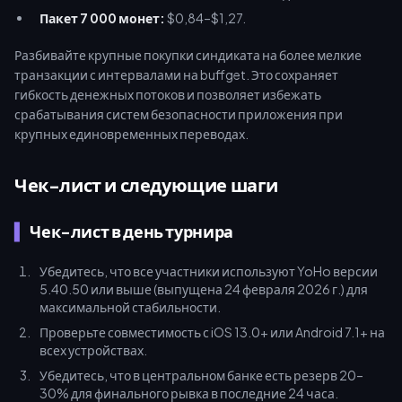
Пакет 7 000 монет:
$0,84–$1,27.
Разбивайте крупные покупки синдиката на более мелкие
транзакции с интервалами на buffget. Это сохраняет
гибкость денежных потоков и позволяет избежать
срабатывания систем безопасности приложения при
крупных единовременных переводах.
Чек-лист и следующие шаги
Чек-лист в день турнира
Убедитесь, что все участники используют YoHo версии
5.40.50 или выше (выпущена 24 февраля 2026 г.) для
максимальной стабильности.
Проверьте совместимость с iOS 13.0+ или Android 7.1+ на
всех устройствах.
Убедитесь, что в центральном банке есть резерв 20–
30% для финального рывка в последние 24 часа.