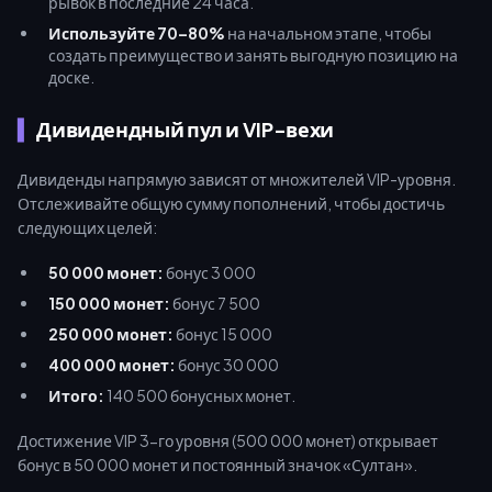
рывок в последние 24 часа.
Используйте 70–80%
на начальном этапе, чтобы
создать преимущество и занять выгодную позицию на
доске.
Дивидендный пул и VIP-вехи
Дивиденды напрямую зависят от множителей VIP-уровня.
Отслеживайте общую сумму пополнений, чтобы достичь
следующих целей:
50 000 монет:
бонус 3 000
150 000 монет:
бонус 7 500
250 000 монет:
бонус 15 000
400 000 монет:
бонус 30 000
Итого:
140 500 бонусных монет.
Достижение VIP 3-го уровня (500 000 монет) открывает
бонус в 50 000 монет и постоянный значок «Султан».