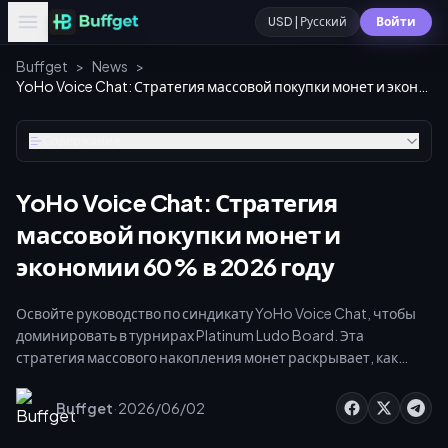
USD | Русский
Войти
Buffget
>
News
>
YoHo Voice Chat: Стратегия массовой покупки монет и экономии 60% в 2026 году
Содержание
YoHo Voice Chat: Стратегия
массовой покупки монет и
экономии 60% в 2026 году
Освойте руководство по синдикату YoHo Voice Chat, чтобы
доминировать в турнирах Platinum Ludo Board. Эта
стратегия массового накопления монет раскрывает, как
собрать от 330 250 до 500 000 чистых монет, получить
значок «Султан» и максимизировать турнирные дивиденды.
·
Buffget
2026/06/02
Сочетая ежедневные бесплатные активности с выгодными
оптовыми пакетами, вы сможете сэкономить 40–60% и