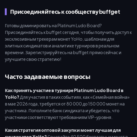
Присоединяйтесь к сообществу buffget
Готовы доминировать на Platinum Ludo Board?
Присоединяйтесь к buffget сегодня, чтобы получить доступ к
эксклюзивным трекерам монет YoHo, шаблонам для
элитных синдикатов и аналитике турниров в реальном
времени. Зарегистрируйтесь на buffget прямо сейчас и
улучшите свою стратегию!
Часто задаваемые вопросы
Как принять участие в турнире Platinum Ludo Board в
YoHo?
Для участия в таких событиях, как «Семейная война»
в мае 2026 года, требуется от 80 000 до 150 000 монет на
участника. Пополните банк синдиката и убедитесь, что
участники соответствуют требованиям VIP-уровня.
Какая стратегия оптовой закупки монет лучшая для
синдикатов YoHo?
Сочетайте 40 500 бесплатных монет в