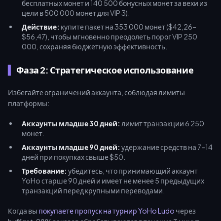
бесплатных монет и 140 500 бонусных монет за вехи из
цели в 500 000 монет для VIP 3).
Действие:
купите пакет на 353 000 монет ($42,26–
$56,47), чтобы мгновенно преодолеть порог VIP 250
000, сохраняя бюджетную эффективность.
Фаза 2: Стратегическое использование
Избегайте ограничений аккаунта, соблюдая лимиты
платформы:
Аккаунты младше 30 дней:
лимит транзакции 6 250
монет.
Аккаунты младше 90 дней:
удержание средств на 7–14
дней при покупках свыше $50.
Требование:
убедитесь, что принимающий аккаунт
YoHo старше 90 дней и имеет не менее 5 предыдущих
транзакций перед крупными переводами.
Когда вы
покупаете пропуск на турнир YoHo Ludo
через