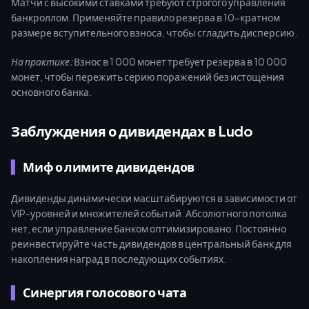
Матчи с высокими ставками требуют строгого управления
банкроллом. Применяйте правило резерва в 10-кратном
размере вступительного взноса, чтобы сгладить дисперсию.
На практике:
Взнос в 1 000 монет требует резерва в 10 000
монет, чтобы пережить серию поражений без истощения
основного банка.
Заблуждения о дивидендах в Ludo
Миф о лимите дивидендов
Дивиденды динамически масштабируются в зависимости от
VIP-уровней и множителей событий. Абсолютного потолка
нет, если управление банком оптимизировано. Постоянно
реинвестируйте часть дивидендов в центральный банк для
накопления наград в последующих событиях.
Синергия голосового чата