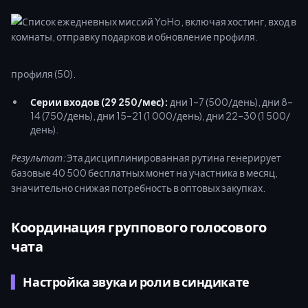
профиля (50).
Серии входов (29 250/мес):
дни 1–7 (500/день), дни 8–
14 (750/день), дни 15–21 (1 000/день), дни 22–30 (1 500/
день).
Результат:
Эта дисциплинированная рутина генерирует
базовые 40 500 бесплатных монет на участника в месяц,
значительно снижая потребность в оптовых закупках.
Координация группового голосового
чата
Настройка звука и роли в синдикате