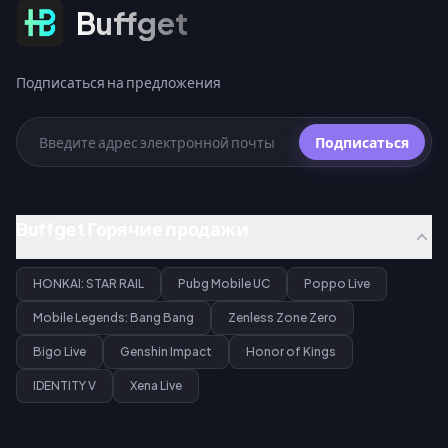
Подписаться на предложения
Buffget
Подписаться на предложения
Подписаться
Buffget Горячие продажи
HONKAI: STAR RAIL
Pubg Mobile UC
Poppo Live
Mobile Legends: Bang Bang
Zenless Zone Zero
Bigo Live
Genshin Impact
Honor of Kings
IDENTITY V
Xena Live