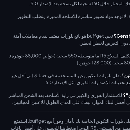
نسخة بعد الإصدار 5.0.
، لا توجد مواد تطوير مباشرة للأسلحة المميزة. يتطلب التطوير
نعم، buffget هو بائع بلورات معتمد يقدم معاملات آمنة
ل دون التعرض لخطر الحظر.
يكلف السلاح R5 ما متوسطه 550 سحبة (حوالي 88,000 جوهرة).
تين؟
تظل بلورات التكوين غير المستخدمة في حسابك إلى أجل غير
حديثات الإصدارات الكبرى مثل الإصدار 6.0.
ن"؟
للاستثمار الفوري والكبير في راية الأسلحة، يعد الشحن المباشر
هي أفضل لبناء الموارد ببطء على المدى الطويل للاعبين المجانيين.
هل أنت مستعد لتعظيم قوة تشكيلتك في خاتمة فونتين؟ احصل على بلورات التكوين الخاصة بك بأمان وفوراً مع buffget. استمتع
بعمليات شحن معتمدة وخالية من الحظر، وقم بتمويل محفزك المميز من المستوى R5 اليوم. اضغط هنا للحصول على أفضل باقات