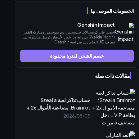
القيمة طويلة الأمد وتأمين المستقبل
الأسئلة الشائعة (FAQ)
الخصومات الموصى بها
Genshin Impact
احصل على كريستالات جينيسيس، وبريموجيمز، ومباركة القمر
(Welkin Moon) بسرعة وبأرخص الأسعار، تُرسل مباشرة إلى
معرف UID الخاص بك في لعبة Genshin.
خصم الشحن لفترة محدودة
مقالات ذات صلة
حساب تذاكر لعبة Steal a
Brainrot: مضاعفة الأموال 2x +
بطاقة VIP = دخل مضاعف 3 مرات
2026/08/05