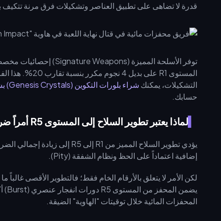
قدرة لا تضاهى على تطبيق العناصر وتشكيلات فرق مرنة تتكيف بسهولة مع بيئا
توفر الأسلحة المميزة (pons
المستوى R1 على بد
التشكيلات، يمكنك
شراء بلورات التكوين (Genesis Crystals) بشكل آمن
حسابك.
لماذا يعتبر تطوير السلاح إلى المستوى R5 أمراً ضرورياً؟
إضافية اعتماداً على الحظ ونظام الشفقة (Pity).
يضمن
المحفزات المائية خلال توقيتات "الهاوية" الضيقة.