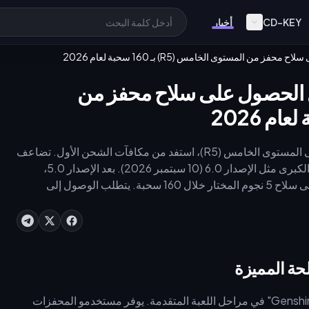
CD-KEY
أخبار
تكوين في Genshin: دليل الحصول على سلاح محفز من
لتأمين بلورات التكوين اللازمة لرفع مستوى سلاح محفز مميز إلى المستوى الخامس (R5)، استفد من مكافآت الشحن الأول. تضاعف
هذه المكافآت الكميات المحصلة وتتم إعادة تعيينها مع التحديثات الكبرى مثل الإصدار 6.0 (10 سبتمبر 2026). بعد الإصدار 5.0،
يضمن نظام "المسار المتجسد" (Epitomized Path) الحصول على سلاح 5 نجوم المختار خلال 160 سحبة. يتطلب الوصول إلى
متوسطه 527-550 سحبة، مما يجعل الحصول على البلورات بشكل استراتيجي أمراً ضرورياً لتعظيم
تهيمن فرق المحفزات المائية (Hydro) على تشكيلات "Genshin Impact" في مراحل اللعبة المتقدمة. يوفر مستخدمو المحفزات