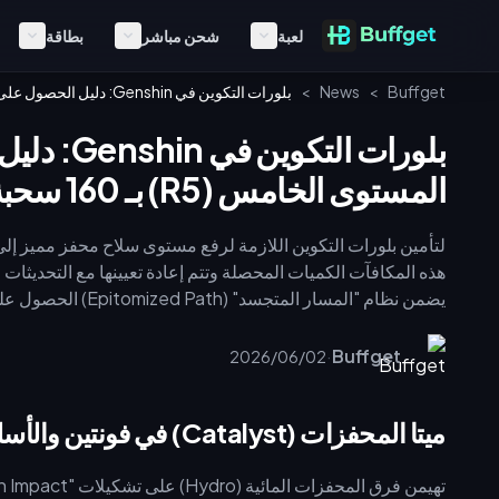
لعبة
شحن مباشر
بطاقة
Buffget
>
News
>
بلورات التكوين في Genshin: دليل الحصول على سلاح محفز من المستوى الخامس (R5) بـ 160 سحبة لعام 2026
بلورات ال
المستوى الخامس (R5) بـ 160 سحبة لعام 2026
المستوى الخامس (R5) ما 
ضرر (DPS) خاتمة منطقة فونتين.
·
Buffget
2026/06/02
ميتا المحفزات (Catalyst) في فونتين والأسلحة المميزة