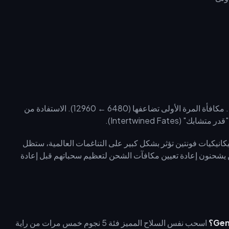
توفر باقة 6480 بلورة قيمة أكبر بنسبة 38% على المدى الطويل. مكافأة المرة الأولى تضاعفها (6480 ← 12960). الاستفادة من
نجوم كل 12–18 شهراً. ونظراً لأن ميكانيكيات فونتين تؤثر بشكل كبير على التناغمات العالمية، ستظل
ياً، ينتظر 62% من اللاعبين الذين يشحنون إعادة تعيين مكافآت الشحن لتعظيم سحباتهم قبل إعادة
اسحب نفس السلاح المميز فئة 5 نجوم خمس مرات من راية