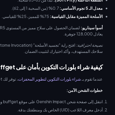
معدل الـ 5 نجوم الأساسي:
0.7% (من السحبة 1 إلى 62).
الأسلحة المميزة مقابل القياسية:
75% للمميز، 25% للقياسي.
أسوأ سيناريو:
يعادل 128,000 جوهرة.
نصيحة احترافية:
سلاحك المستهدف، وأكد اختيارك لتثبيت الضمان.
كيفية شراء بلورات التكوين بأمان على buffget
عندما تقوم بـ
شراء بلورات التكوين لتطوير المحفزات
، توفر لك buffget تجربة شراء سلسة وموثوقة.
خطوات الشحن الآمن:
انتقل إلى صفحة شحن Genshin Impact على موقع buffget واختر الباقة المناسبة.
أدخل معرف اللاعب (UID) الخاص بك ومنطقتك بدقة.