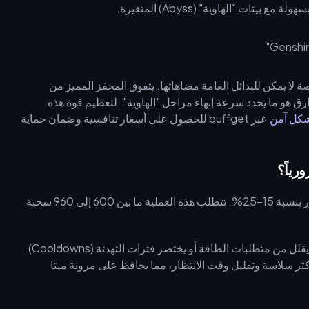
ت "الهاوية" (Abyss) المتغيرة.
Signature Wea) إحصائيات مخصصة لا يمكن للبدائل العامة مضاهاتها. يتفوق المحفز المميز من
يل 4 نجوم مكرر بنسبة تقارب 20%. هذا الفارق هو ما يحدد سرعة إنهاء مراحل "الهاوية". لتعظيم قوة هذه
عبر buffget للحصول على أسعار تنافسية وضمان حماية
يؤدي تطوير السلاح المميز من R1 إلى R5 إلى زيادة إجمالي الضرر بنسبة 15–25%. تتطلب هذه العملية ما بين 600 إلى 960 سحبة
لكن الأمر لا يتعلق بالأرقام الخام فقط؛ فالتطوير الأقصى غالباً ما يقلل من متطلبات الطاقة أو يختصر فترات التهدئة (Cooldowns).
 المحفز من المستوى R5 دورات انفجار عنصري (Burst) أكثر سلاسة وتقليل وقت الانتظار، مما يحافظ على مرونة ميتا