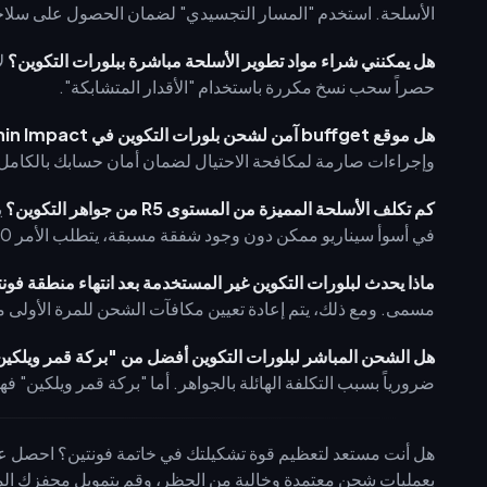
الأسلحة. استخدم "المسار التجسيدي" لضمان الحصول على سلاحك المختار خلال 160 سحبة لكل 
هل يمكنني شراء مواد تطوير الأسلحة مباشرة ببلورات التكوين؟
لا
حصراً سحب نسخ مكررة باستخدام "الأقدار المتشابكة".
هل موقع buffget آمن لشحن بلورات التكوين في Genshin Impact؟
وإجراءات صارمة لمكافحة الاحتيال لضمان أمان حسابك بالكام
كم تكلف الأسلحة المميزة من المستوى R5 من جواهر التكوين؟
في أسوأ سيناريو ممكن دون وجود شفقة مسبقة، يتطلب الأمر 800 سحبة (128,000 جوهرة).
ماذا يحدث لبلورات التكوين غير المستخدمة بعد انتهاء منطقة فون
مسمى. ومع ذلك، يتم إعادة تعيين مكافآت الشحن للمرة الأولى مع ت
هل الشحن المباشر لبلورات التكوين أفضل من "بركة قمر ويلكي
ضرورياً بسبب التكلفة الهائلة بالجواهر. أما "بركة قمر ويلكين" ف