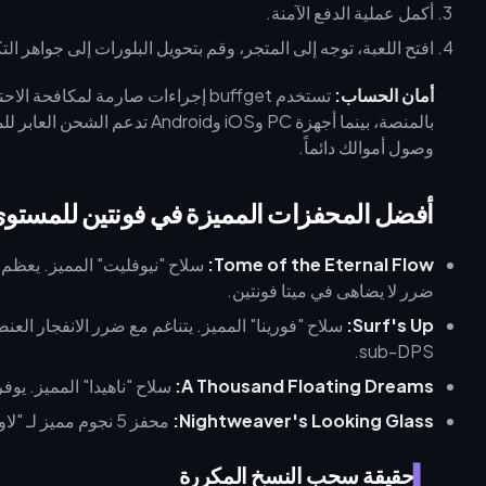
أكمل عملية الدفع الآمنة.
افتح اللعبة، توجه إلى المتجر، وقم بتحويل البلورات إلى جواهر الت
أمان الحساب:
وصول أموالك دائماً.
أفضل المحفزات المميزة في فونتين للمستوى 5
Tome of the Eternal Flow:
ضرر لا يضاهى في ميتا فونتين.
Surf's Up:
سلاح "فورينا" المميز. يتناغم مع ضرر الانفجار الع
sub-DPS.
A Thousand Floating Dreams:
سلاح "ناهيدا" المميز. يوفر
Nightweaver's Looking Glass:
محفز 5 نجوم مميز لـ "لاوما" تم تقديمه في الإصدار 6.0.
حقيقة سحب النسخ المكررة