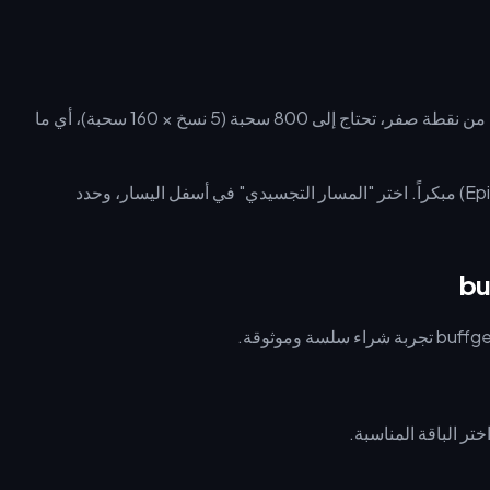
لضمان الحصول على سلاح مميز من المستوى R5 من نقطة صفر، تحتاج إلى 800 سحبة (5 نسخ × 160 سحبة)، أي ما
افتح راية "تجسيد الأسلحة" (Epitome Invocation) مبكراً. اختر "المسار التجسيدي" في أسفل اليسار، وحدد