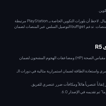
كوين.
تستخدم buffget إجراءات صارمة لمكافحة الاحتيال. لاحظ أن بلورات التكوين الخاصة بـ PlayStation مرتبطة
بالمنصة، بينما أجهزة PC وiOS وAndroid تدعم الشحن العابر للمنصات. تدعم buffget التوصيل السلس عبر المنصات لضمان
R
سلاح "نيوفليت" المميز. يعظم مقياس الصحة (HP) ومضاعفات الهجوم المشحون لضمان
نصري واستعادة الطاقة لضمان استمرارية مثالية في دورات الـ
 إتقاناً عنصرياً هائلاً ومكافآت ضرر عنصري للفريق.