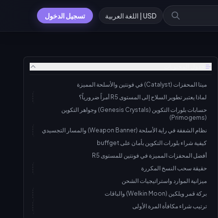
USD | اللغة العربية
تسجيل الدخول
جدول المحتويات
ميتا المحفزات (Catalyst) في فونتين والأسلحة المميزة
لماذا يعتبر تطوير السلاح إلى المستوى R5 أمراً ضرورياً؟
حسابات بلورات التكوين (Genesis Crystals) وجواهر التكوين
(Primogems)
نظام الشفقة في راية الأسلحة (Weapon Banner) والمسار التجسيدي
كيفية شراء بلورات التكوين بأمان على buffget
أفضل المحفزات المميزة في فونتين للمستوى R5
حقيقة سحب النسخ المكررة
ميزانية الموارد واستراتيجيات الشحن
بركة قمر ويلكين (Welkin Moon) والباقات
ترتيب شراء مكافأة المرة الأولى