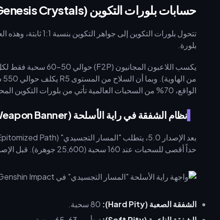
حسابات بلورات التكوين (Genesis Crystals) وجواهر التكوين (Primogems)
بلورة.
الواقع، 70% من السحبات العالمية تأتي من بلورات التكوين المحولة، لذا فإن عمليات الشحن المباشر تعد أمراً ضرورياً.
نظام الشفقة في راية الأسلحة (Weapon Banner) والمسار التجسيدي
حداً أقصى للسحبات عند 160 سحبة (25,600 جوهرة). قبل الإصدار 5.0، كان الأمر يتطلب 240 سحبة.
الشفقة الصعبة (Hard Pity):
80 سحبة.
الشفقة الناعمة (Soft Pity):
تبدأ من 63-65 سحبة.