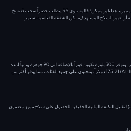
للأسلحة المميزة. هذا غير ممكن؛ فالمستوى R5 يتطلب حصراً سحب 5 نسخ
ية أو تغيير السلاح المستهدف، لكن الشفقة القياسية تستمر.
اجمع بين الشحن المباشر و"بركة قمر ويلكين". تكلفتها 4.99 دولار، وتوفر 300 بلورة تكوين فوراً بالإضافة إلى 90 جوهرة يومياً لمدة
30 يوماً (ما يعادل 3,000 جوهرة). تكلف الباقة الشاملة (All-In-One) 175.21 دولاراً، وتحتوي على جميع الفئات، مما يوفر أكثر من
) لتقليل التكلفة المالية الحقيقية للحصول على سلاح مميز مضمون