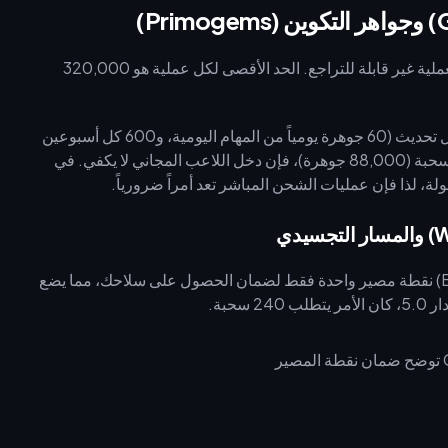
تتحول بلورات التكوين إلى جواهر التكوين بنسبة 1:1 ثابتة، وهذه العملية غير قابلة للتراجع. الحد الأقصى لكل عملية هو 320,000
يكسب اللاعبون المجانيون (F2P) حوالي 50–60 سحبة فقط لكل تحديث (60 جوهرة يومياً من المهام اليومية، و600 كل أسبوعين
من الهاوية). وبما أن السلاح من المستوى R5 يكلف حوالي 550 سحبة (88,000 جوهرة)، فإن دخل اللاعب المجاني لا يكفي. في
بعد الإصدار 5.0، يتطلب "المسار التجسيدي" (Epitomized Path) نقطة مصير واحدة فقط لضمان الحصول على سلاحك، مما يضع