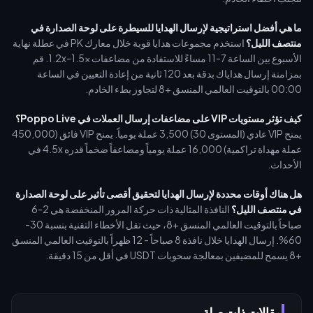
ما هي أفضل استراتيجية لإرسال الهدايا للسيطرة على لوحة الصدارة في
منتصف الليل؟
استخدم مجموعات هدايا قوية خلال معارك PK في عطلة نهاية
الأسبوع بين الساعة 7-11 مساءً للاستفادة من مضاعفات 1.2x-1.5x. قم
بمزامنة إرسال هداياك بدقة بعد 120 ثانية من إعادة التعيين في الساعة
00:00 بالتوقيت العالمي المنسق +8 لتجاوز بطء الخادم.
كيف تؤثر مستويات VIP على مضاعفات إرسال العملات في Poppo Live؟
يمنح VIP عادي (المستوى 30) 3,500 عملة يومياً. يمنح VIP فائق (450,000
عملة مهداة تراكمية) 16,000 عملة يومياً ومضاعفاً ضخماً قدره 4.5x في
الأحداث.
هل هناك أوقات محددة لإرسال الهدايا لتحقيق أقصى تأثير على لوحة الصدارة
في منتصف الليل؟
النافذة المثالية ذات حركة المرور المنخفضة هي 2-6
صباحاً بالتوقيت العالمي المنسق +8، حيث تقل الأخطاء التقنية بنسبة 30-
60%. إرسال الهدايا خلال نافذة 8 صباحاً - 12 ظهراً بالتوقيت العالمي المنسق
+8 يسمح للمضيفين بمعالجة سحوبات USDT في أقل من 15 دقيقة.
مقالات ذات صلة