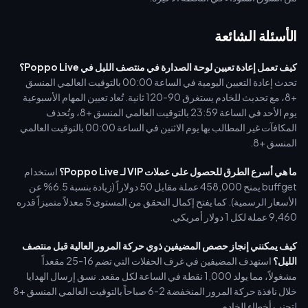
الأسئلة الشائعة
كيف تعمل إعادة تعيين لوحة الصدارة في منتصف الليل في Poppo Live؟
تحدث إعادة التعيين اليومية في الساعة 00:00 بالتوقيت العالمي المنسق
+8، مع تحديث للخادم يستغرق 90-120 ثانية. تُعاد تعيين المهام الأسبوعية
يوم الأحد في الساعة 23:59 بالتوقيت العالمي المنسق +8، وتُحذف
المكافآت غير المطالب بها يوم الاثنين في الساعة 00:00 بالتوقيت العالمي
المنسق +8.
ما هي أسرع الطرق للحصول على عملات VIP لـ Poppo Live؟
استخدام
buffget يمنح 458,000 عملة مقابل 50 دولاراً (زيادة بنسبة 6.5% عن
الأسعار الرسمية). كما يفتح إكمال التحقق من المستوى 5 معدلاً متميزاً قدره
9,460 عملة لكل 1 دولار أمريكي.
كيف يمكنني إنجاز حصص المضيفين ذوي حركة المرور العالية قبل منتصف
الليل؟
استهدف المضيفين في غرف الحفلات التي تضم 16-25 مقعداً
مشغولاً، مما يولد 1,000 نقطة في الساعة لكل مقعد. نسق إرسال الهدايا
خلال نافذة حركة المرور المنخفضة 2-6 صباحاً بالتوقيت العالمي المنسق +8
لتجنب أخطاء الخادم.