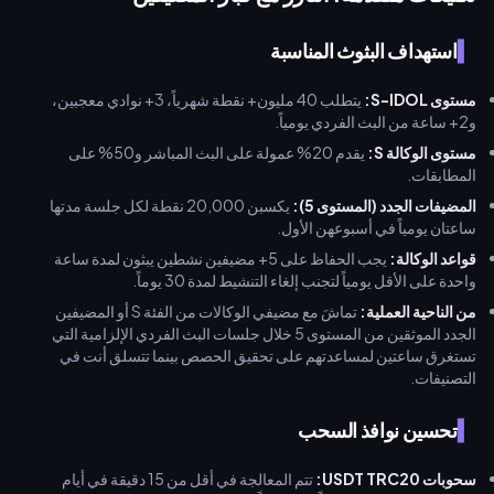
استهداف البثوث المناسبة
مستوى S-IDOL:
يتطلب 40 مليون+ نقطة شهرياً، 3+ نوادي معجبين،
و2+ ساعة من البث الفردي يومياً.
مستوى الوكالة S:
يقدم 20% عمولة على البث المباشر و50% على
المطابقات.
المضيفات الجدد (المستوى 5):
يكسبن 20,000 نقطة لكل جلسة مدتها
ساعتان يومياً في أسبوعهن الأول.
قواعد الوكالة:
يجب الحفاظ على 5+ مضيفين نشطين يبثون لمدة ساعة
واحدة على الأقل يومياً لتجنب إلغاء التنشيط لمدة 30 يوماً.
من الناحية العملية:
تماشَ مع مضيفي الوكالات من الفئة S أو المضيفين
الجدد الموثقين من المستوى 5 خلال جلسات البث الفردي الإلزامية التي
تستغرق ساعتين لمساعدتهم على تحقيق الحصص بينما تتسلق أنت في
التصنيفات.
تحسين نوافذ السحب
سحوبات USDT TRC20:
تتم المعالجة في أقل من 15 دقيقة في أيام