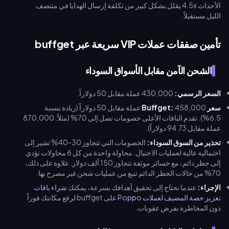
الأحداث 4.5x يقلل بشكل كبير من تكلفة إرسال الهدايا في منتصف
الليل مستقبلاً.
تأمين صفقات عملات VIP سريعة عبر buffget
الشحن الآمن مقابل الأسواق السوداء
السعر الرسمي:
430,000 عملة مقابل 50 دولاراً.
سعر Buffget:
458,000 عملة مقابل 50 دولاراً (زيادة بنسبة
6.5%). تقدم الباقات الأعلى خصومات تصل إلى 70% (مثلاً: 870,000
عملة مقابل 94.73 دولاراً).
تحذير من السوق السوداء:
الخصومات التي تتجاوز 30-40% تشير إلى
احتمالية عالية لعمليات الاحتيال. محاولة واحدة من كل 6 محاولات تؤدي
إلى حظر دائم، مع خسائر موثقة تتجاوز 150 ألف دولار. علاوة على ذلك،
70% من حالات الحظر الدائم تنبع من عمليات شحن غير مصرح بها.
الإجراء:
عندما تحتاج إلى تحقيق أهدافك بسرعة، يمكنك
شراء باقات
تعزيز حصة المضيف لعملات Poppo
على buffget لرفع مكانتك فوراً
دون المخاطرة بفرض عقوبات.