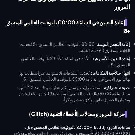
live) من خلال buffget يمنحك قيمة أكبر بنسبة تصل إلى 70%، مما يضمن
المرور
أن محفظتك جاهزة دائماً لهدايا منتصف الليل عالية المخاطر.
إعادة التعيين في الساعة 00:00 بالتوقيت العالمي المنسق
+8
إعادة التعيين اليومية:
00:00 بالتوقيت العالمي المنسق +8 (تحديث
الخادم يستغرق 90-120 ثانية).
إعادة التعيين الأسبوعية:
الأحد في الساعة 23:59 بالتوقيت العالمي
المنسق +8.
انتهاء صلاحية المكافآت:
تُحذف المكافآت الأسبوعية غير المطالب بها
نهائياً يوم الاثنين في الساعة 00:00 بالتوقيت العالمي المنسق +8.
نصيحة احترافية:
اضبط توقيت إرسال أكبر هداياك بدقة بعد 120 ثانية
من الساعة 00:00 بالتوقيت العالمي المنسق +8 لتجاوز بطء الخادم
وضمان الحصول على مركز متقدم مبكراً.
حركة المرور ومعدلات الأخطاء التقنية (Glitch)
ساعات الذروة (18:00-23:00 بالتوقيت العالمي المنسق +8):
850,000-950,000 مستخدم متصل في نفس الوقت. توقع معدلات