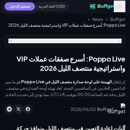
USD | اللغة العربية
تسجيل الدخول
>
News
>
Buffget
Poppo Live: أسرع صفقات عملات VIP واستراتيجية منتصف الليل 2026
جدول المحتويات
Poppo Live: أسرع صفقات عملات VIP
واستراتيجية منتصف الليل 2026
إن إتقان
الهيمنة على لوحة صدارة منتصف الليل في Poppo Live
هو ما يميز
الداعمين العاديين عن المنافسين النخبة. تُعاد تهيئة لوحة الصدارة في منتصف
الليل بدقة عند الساعة 00:00 بتوقيت UTC+8، مما يؤدي إلى تحديث الخادم
خلال 90-120 ثانية. للسيطرة، يجب عليك مزامنة سلاسل الهدايا مع فترات
انخفاض حركة المرور واستخدام باقات عملات محسّنة. عمليات الشراء
·
2026/06/02
Buffget
القياسية داخل التطبيق تمنحك فقط 7,000-7,200 عملة مقابل كل دولار
أمريكي، مما يحد من تقدمك بشكل كبير. ولكن الحصول على [أسرع صفقات
عملات VIP في Poppo Live](https://buffget.com/goods/poppo-
آليات إعادة التعيين في منتصف الليل ونوافذ حركة