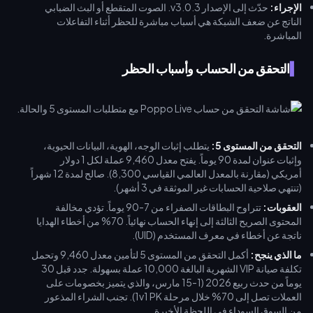
الإجراء:
حدّث إلى الإصدار v3.0.3. الصوت المتقطع أو البث الضبابي
الناتج عن ضعف الشبكة هي أسباب مباشرة للحظر أثناء التفاعلات
المباشرة.
التحقق من الحساب وأسباب الحظر
التحقق من المستوى 5:
يتطلب إثبات الوجه، الهوية، البيانات الحيوية،
وإثبات عنوان لمدة 90 يوماً. يفتح معدل 9,460 عملة لكل 1 دولار
أمريكي (مقارنة بالمعدل العالمي القياسي 8,300). صالح لمدة 12 شهراً
(تنتهي صلاحية الحسابات غير الموثقة في 3 أشهر).
العقوبات:
تتراوح البطاقات الصفراء من 7-90 يوماً. تؤدي مخالفة
المحتوى الصريح الثالثة إلى إنهاء الحساب نهائياً. 70% من أخطاء الهدايا
ناتجة عن أخطاء في معرف المستخدم (UID).
ما الذي ينجح:
أكمل التحقق من المستوى 5 لتأمين معدل 9,460 وتحمل
تكلفة صيانة VIP الشهرية البالغة 10,000 عملة بسهولة. جدد قبل 30
يوماً من حدث ربيع 2026 (1-15 مارس، والذي يتميز بخصومات على
العملات تصل إلى 70% خلال مرحلة 1v1 PK). تجنب الشراء المذعور
من السوق السوداء في اللحظة الأخيرة.