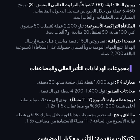
روتين الـ 15 دقيقة (2:00 صباحاً بالتوقيت العالمي المنسق +8):
يمنح
5,450 عملة من خلال الجمع بين تسجيل الدخول، المتابعات،
المشاركات، التعليقات، وألعاب البث.
المكافأة التراكمية الأسبوعية:
تبلغ 2,200 عملة (تتطلب 50 صندوق
كنز، 100 هدية، 50 تعليقاً، 20 متابعة، و7 ألعاب بث).
نصيحة احترافية:
نفذ روتين الـ 15 دقيقة مباشرة قبل حملة إرسال
الهدايا. تتبع المهام اليومية يدوياً لضمان حصولك على المكافأة الأسبوعية
البالغة 2,200 عملة.
مجموعات الهدايا ذات التأثير العالي والمضاعفات
معارك PK:
تولد 1,000 نقطة لكل جلسة مدتها 30 دقيقة.
محادثات الفيديو:
تولد 1,400-4,200 نقطة في الدقيقة.
ذروة عطلة نهاية الأسبوع (7-11 مساءً):
تؤدي إلى معدلات توليد نقاط
أعلى بنسبة 200-300% مع مضاعفات 1.2x-1.5x.
ما الذي ينجح:
استخدم مجموعات هدايا قوية خلال معارك PK في عطلة
نهاية الأسبوع بين الساعة 7-11 مساءً للاستفادة من مضاعف 1.5x.
تكتيكات متقدمة: التآزر مع كبار المضيفين