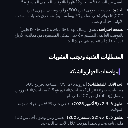
العمل بين الساعة 8 صباحاً و12 ظهراً بالتوقيت العالمي المنسق +8.
الحدود:
حد سحب يومي قدره 500 دولار، وسقف شهري قدره
15,000 دولار (على أساس 30 يوماً متتالية). تستغرق عمليات السحب
الأولى 1-3 أيام عمل.
نصيحة احترافية:
نسق إرسال الهدايا خلال نافذة 8 صباحاً - 12 ظهراً
بالتوقيت العالمي المنسق +8 حتى يتمكن المضيفون من معالجة الأرباح
فوراً وإعادة استثمارها في جودة البث.
المتطلبات التقنية وتجنب العقوبات
مواصفات الجهاز والشبكة
الحد الأدنى للمتطلبات:
أندرويد 8/iOS 12، مساحة تخزين 500
ميجابايت، سرعة تنزيل 1 ميجابت/ثانية ورفع 0.5 ميجابت/ثانية، وزمن
وصول (Ping) أقل من 100 مللي ثانية.
تطبيق v2.9.6 (9 أكتوبر 2025):
قضى على 99% من حوادث تجمد
المؤقت.
تطبيق v3.0.3 (22 ديسمبر 2025):
يضمن زمن وصول أقل من 100
مللي ثانية وعدم تجمد المؤقت خلال الأحداث الحرجة.