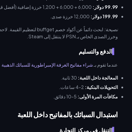
99.99 دولار:
6,000 + 6,000 + 1,200 خرزة إضافية (أفضل قيمة للمفاتيح بالجملة).
199.99 دولار:
12,000 خرزة صدى.
نصيحة:
وخرز الصدى الخاص بـ PSN لا ينتقل إلى Steam.
الدفع والتسليم
عندما تقوم بـ
شراء مفاتيح الغرفة الإمبراطورية للسبائك الذهبية
على fget
المعالجة داخل اللعبة:
30 ثانية.
التحويلات البنكية:
2-4 ساعات.
مكافآت المرة الأولى:
5-10 دقائق.
استبدال السبائك بالمفاتيح داخل اللعبة
التنقل في مركز التجارة