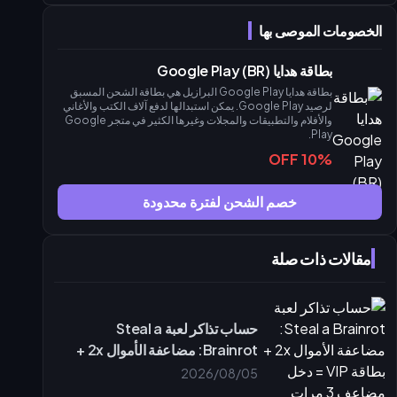
التنقل في مركز التجارة
الخصومات الموصى بها
توقيت السوق
الزراعة مقابل شراء السبائك الذهبية
بطاقة هدايا Google Play (BR)
عوائد الزراعة (الحد الأسبوعي 175,500)
بطاقة هدايا Google Play البرازيل هي بطاقة الشحن المسبق
تكلفة الفرصة البديلة
لرصيد Google Play. يمكن استبدالها لدفع آلاف الكتب والأغاني
والأفلام والتطبيقات والمجلات وغيرها الكثير في متجر Google
نصائح البقاء والبناء في القصر الإمبراطوري
Play.
أفضل تصميمات الميتا لتحديث 1.7
10% OFF
تحدي النقابة "رابط السماء"
الأمان والثقة على buffget
خصم الشحن لفترة محدودة
الحماية من الحظر والاسترداد
دعم على مدار الساعة
مقالات ذات صلة
الأسئلة الشائعة (FAQ)
حساب تذاكر لعبة Steal a
Brainrot: مضاعفة الأموال 2x +
بطاقة VIP = دخل مضاعف 3 مرات
2026/08/05