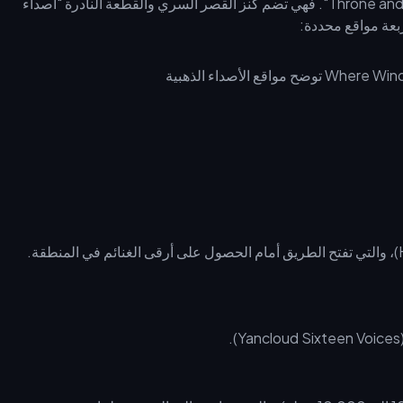
تُعد الغرفة السرية (Hidden Chamber) جوهر لعبة "Throne and Tempest". فهي تضم كنز القصر السري والقطعة النادرة "أصداء