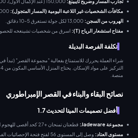
تجارب المسار وضريح تايبينغ:
150,000 (عند الإكمال الأول)، 100,000 (للإكمالات اللاحقة).
مكافآت الشخصيات غير اللاعبة اليومية (المسار المتجول):
5,000 لكل مهمة × 10 مهام = 50,000 يومياً.
الهروب من السجن:
13,000 لكل جولة تستغرق 5-10 دقائق.
مفتاح استشعار الرياح (T):
اسرق من شخصيات تشينغخه للحصول على مبلغ ل
تكلفة الفرصة البديلة
منصة.
نصائح البقاء والبناء في القصر الإمبراطوري
أفضل تصميمات الميتا لتحديث 1.7
مجموعة Jadeware:
قطعتان تمنحان +27 كحد أقصى للهجوم الجسدي؛ 4 قطع تمنح +10% ضرر تقارب.
مستوى العتاد:
وصل إلى المستوى 56 لفتح فتحة الإحصائيات الفرعية الرابعة.