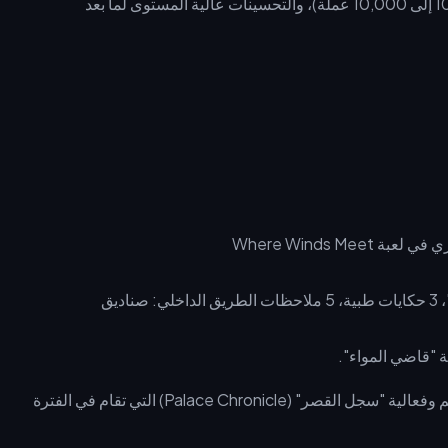
مركز التجارة، استئجار المساكن (من 100 إلى 10,000 عملة)، والتحسينات عالية المستوى لما بعد
تسقط ملحق "الرابط المذهب"، 3 حكايات طبية، 5 ملاحظات الطريق الداخلي: صناديق
 "قاضي المواء".
تأمين المفاتيح يضمن لك الوصول إلى هذه الغنائم وفعالية "سجل القصر" (Palace Chronicle) التي تقام في الفترة