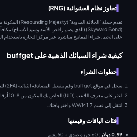
تجاوز نظام العشوائية (RNG)
(Skyward Bond) (الذي يضم راقص الأسد وسيد الأشبا
على الحظ. شراء المفاتيح مباشرة عبر مركز التجارة باستخدام السبا
كيفية شراء السبائك الذهبية على buffget
خطوات الشراء
سجل في موقع buffget وقم بتفعيل المصادقة الثنائية (2FA) للمعاملات التي تزيد عن 10 دولارات.
اعثر على معرف اللاعب (UID) الخاص بك المكون من 8-10 أرقام بالضغط على مفتاح ESC داخل اللعبة تحت اسم شخصيتك.
انتقل إلى قسم WWM 1.7 واختر باقتك.
فئات الباقات وقيمتها
0.99 دولار:
60 خرزة صدى + 60 يشم.