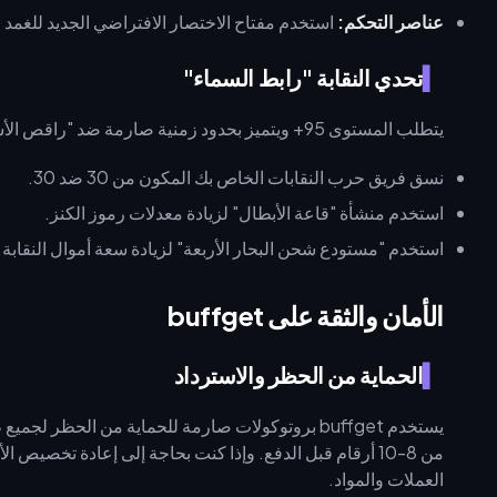
عناصر التحكم:
استخدم مفتاح الاختصار الافتراضي الجديد للغمد (Z أو Alt+Z) لتبديل الأسلحة بشكل أسرع
تحدي النقابة "رابط السماء"
يتطلب المستوى 95+ ويتميز بحدود زمنية صارمة ضد "راقص الأسد" و"سيد الأشباح".
نسق فريق حرب النقابات الخاص بك المكون من 30 ضد 30.
استخدم منشأة "قاعة الأبطال" لزيادة معدلات رموز الكنز.
استخدم "مستودع شحن البحار الأربعة" لزيادة سعة أموال النقابة.
الأمان والثقة على buffget
الحماية من الحظر والاسترداد
العملات والمواد.