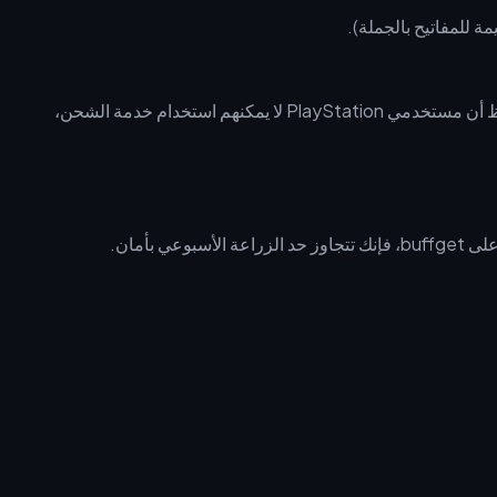
ابحث دائماً عن أكواد خصم buffget لتعظيم القيمة. لاحظ أن مستخدمي PlayStation لا يمكنهم استخدام خدمة الشحن،
buf، فإنك تتجاوز حد الزراعة الأسبوعي بأمان.