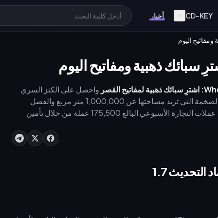
CD-KEY
أخبار
يح القصر
واحصل على الكنز السري
اليوم. يضيف تحديث 29 مايو 2026 منطقة القصر الإمبراطوري الضخمة التي تزيد مساحتها عن 1,000,000 متر مربع والفصل
المفقود 'العرش والعاصفة' (Throne and Tempest). تجاوز حد عملات التجارة الأسبوعي البالغ 175,500 عملة من خلال تأمين
عملتك بسرعة. يستخدم العديد من اللاعبين المخضرمين خدمة موثوقة لـ [شحن سبائك الذهب في لعبة where winds meet]
(https://buffget.com/goods/where-winds-meet) على موقع buffget للوصول الفوري، متجاوزين عناء القتال ضد 3,000
التحديث 1.7