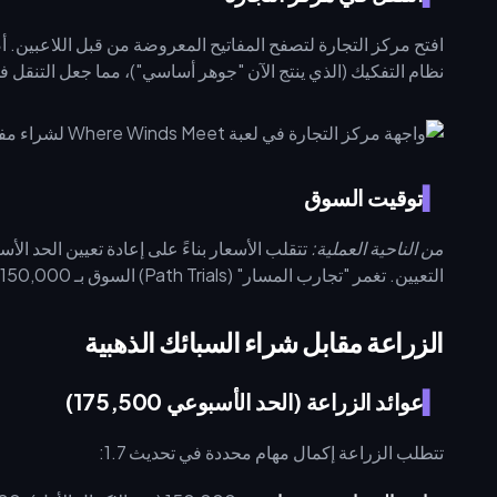
نظام التفكيك (الذي ينتج الآن "جوهر أساسي")، مما جعل التنقل 
توقيت السوق
من الناحية العملية:
تتقلب الأسعار بناءً على إعادة تعيين الحد ال
التعيين. تغمر "تجارب المسار" (Path Trials) السوق بـ 150,000 سبيكة ذهبية عند الإكمال الأول، مما يؤدي إلى انخفاض الأسعار.
الزراعة مقابل شراء السبائك الذهبية
عوائد الزراعة (الحد الأسبوعي 175,500)
تتطلب الزراعة إكمال مهام محددة في تحديث 1.7: