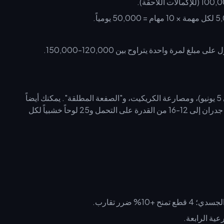
مرة واحدة يتراوح بين 120,000-150,000.
شراء العملة يحررك للاستمتاع بفعالية "مجموعة القصر" (تبدأ في 5 يونيو)، ومصارعة الكريكيت، و"الصفعة المطلقة". يمكنك أيضاً
التركيز على مواد الإسكان. يحتاج المنزل الأساسي المكون من 4 جدران إلى 12-16 من القدرة على التحمل و25 لوحاً خشبياً لكل