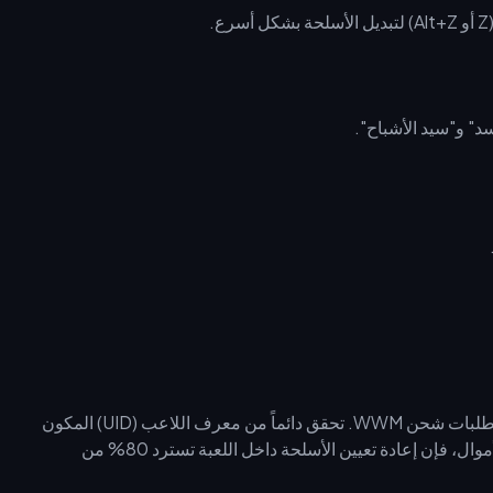
.
يستخدم buffget بروتوكولات صارمة للحماية من الحظر لجميع طلبات شحن WWM. تحقق دائماً من معرف اللاعب (UID) المكون
من 8-10 أرقام قبل الدفع. وإذا كنت بحاجة إلى إعادة تخصيص الأموال، فإن إعادة تعيين الأسلحة داخل اللعبة تسترد 80% من