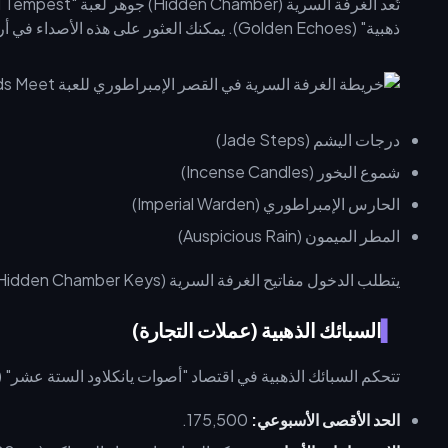
ذهبية" (Golden Echoes). يمكنك العثور على هذه الأصداء في أربعة مواقع محددة:
درجات اليشم (Jade Steps)
شموع البخور (Incense Candles)
الحارس الإمبراطوري (Imperial Warden)
المطر الميمون (Auspicious Rain)
يتطلب الدخول مفاتيح الغرفة السرية (Hidden Chamber Keys)، والتي تفتح الطريق أمام الحصول على أرقى الغنائم في المنطقة.
السبائك الذهبية (عملات التجارة)
تتحكم السبائك الذهبية في اقتصاد "أصوات يانكلاود الستة عشر" (Yancloud Sixteen Voices).
الحد الأقصى الأسبوعي:
175,500.