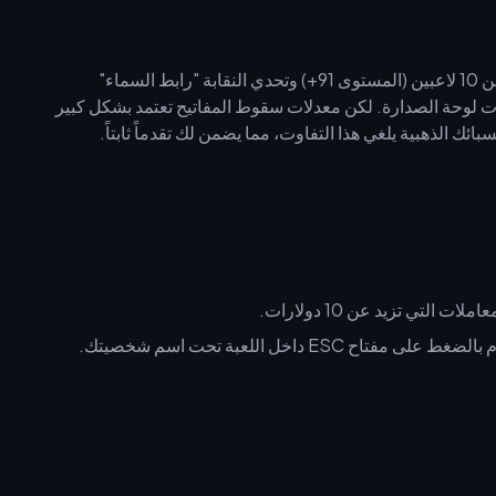
تقدم حملة "الجلالة المدوية" (Resounding Majesty) المكونة من 10 لاعبين (المستوى 91+) وتحدي النقابة "رابط السماء"
ح) مكافآت لوحة الصدارة. لكن معدلات سقوط المفاتيح تعتمد بشكل كبير
ئك الذهبية يلغي هذا التفاوت، مما يضمن لك تقدماً ثابتاً.