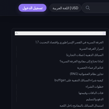
USD | اللغة العربية
تسجيل الدخول
جدول المحتويات
الغرفة السرية في القصر الإمبراطوري واقتصاد التحديث 1.7
أسرار الغرفة السرية
السبائك الذهبية (عملات التجارة)
لماذا تحتاج إلى مفاتيح الغرفة السرية؟
غنائم الزعماء الحصرية
تجاوز نظام العشوائية (RNG)
كيفية شراء السبائك الذهبية على buffget
خطوات الشراء
فئات الباقات وقيمتها
الدفع والتسليم
استبدال السبائك بالمفاتيح داخل اللعبة