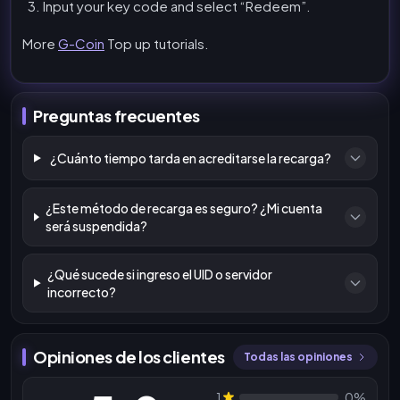
Input your key code and select “Redeem”.
More
G-Coin
Top up tutorials.
Preguntas frecuentes
¿Cuánto tiempo tarda en acreditarse la recarga?
¿Este método de recarga es seguro? ¿Mi cuenta
será suspendida?
¿Qué sucede si ingreso el UID o servidor
incorrecto?
Opiniones de los clientes
Todas las opiniones
1
0%