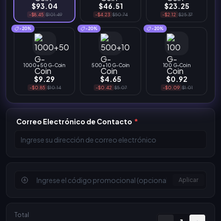
$93.04
$46.51
$23.25
-$8.45
$101.49
-$4.23
$50.74
-$2.12
$25.37
-20%
-20%
-20%
1000+50 G-Coin
500+10 G-Coin
100 G-Coin
$9.29
$4.65
$0.92
-$0.85
$10.14
-$0.42
$5.07
-$0.09
$1.01
Correo Electrónico de Contacto
*
Aplicar
Total