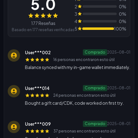
5.0
2
0%
3
0%
Reseñas
4
0%
177 Reseñas
5
100%
Basado en 177 reseñas verificadas
User***002
Comprado
2025-08-01
16 personas encontraron esto útil
Balance synced with my in-game wallet immediately.
User***014
Comprado
2025-08-01
24 personas encontraron esto útil
Bought a gift card/CDK, code worked on first try.
User***009
Comprado
2025-08-01
37 personas encontraron esto útil