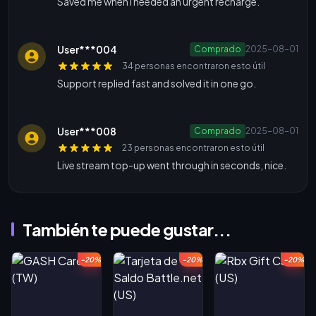
Saved me when I needed an urgent recharge.
User***004
Comprado
2025-08-01
34 personas encontraron esto útil
Support replied fast and solved it in one go.
User***008
Comprado
2025-08-01
23 personas encontraron esto útil
Live stream top-up went through in seconds, nice.
También te puede gustar...
-20%
-20%
-20%