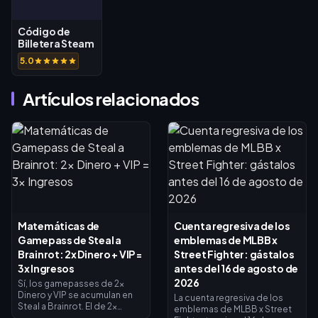
Código de
Billetera Steam
(MXN)
5.0
Artículos relacionados
Matemáticas de
Cuenta regresiva de los
Gamepass de Steal a
emblemas de MLBB x
Brainrot: 2x Dinero + VIP =
Street Fighter: gástalos
3x Ingresos
antes del 16 de agosto de
2026
Sí, los gamepasses de 2x
Dinero y VIP se acumulan en
La cuenta regresiva de los
Steal a Brainrot. El de 2x
emblemas de MLBB x Street
Dinero duplica los ingresos