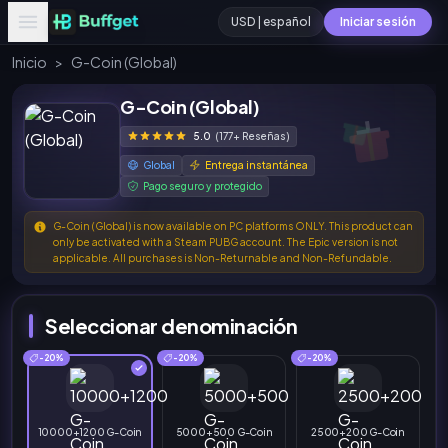
USD | español
Iniciar sesión
Inicio
>
G-Coin (Global)
G-Coin (Global)
5.0
(177+ Reseñas)
Global
Entrega instantánea
Pago seguro y protegido
G-Coin (Global) is now available on PC platforms ONLY. This product can
only be activated with a Steam PUBG account. The Epic version is not
applicable. All purchases is Non-Returnable and Non-Refundable.
Seleccionar denominación
-20%
-20%
-20%
10000+1200 G-Coin
5000+500 G-Coin
2500+200 G-Coin