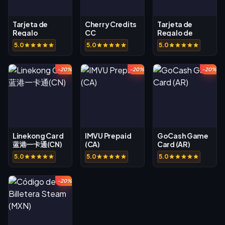
Tarjeta de
Cherry Credits
Tarjeta de
Regalo
CC
Regalo de
NetEase Pay
Valorant (EE.
5.0
5.0
5.0
(USD)
UU.)
-20%
-20%
-20%
Linekong Card
IMVU Prepaid
GoCash Game
蓝港一卡通(CN)
(CA)
Card (AR)
5.0
5.0
5.0
-20%