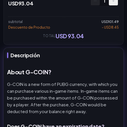
1
USD93.04
subtotal
USD101.49
Descuento de Producto
- USD8.45
USD 93.04
TOTAL
Descripción
About G-COIN?
G-COIN is a new form of PUBG currency, with which you
can purchase various in-game items. In-game items can
be purchased within the amount of G-COIN possessed
by a player. After the purchase, G-COIN would be
deducted from your balance right away.
Does G-COIN have an expiration date?