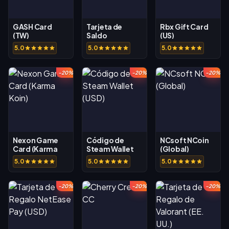
GASH Card
Tarjeta de
Rbx Gift Card
(TW)
Saldo
(US)
Battle.net (US)
5.0
5.0
5.0
-20%
-20%
-20%
Nexon Game
Código de
NCsoft NCoin
Card (Karma
Steam Wallet
(Global)
Koin)
(USD)
5.0
5.0
5.0
-20%
-20%
-20%