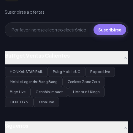
Suscribirse a ofertas
Suscribirse
Buffget Ventas Calientes
HONKAI: STAR RAIL
Pubg Mobile UC
Poppo Live
Mobile Legends: Bang Bang
Zenless Zone Zero
Bigo Live
Genshin Impact
Honor of Kings
IDENTITY V
Xena Live
Síguenos