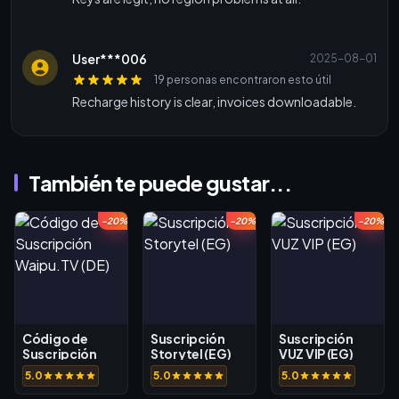
User***006
2025-08-01
19 personas encontraron esto útil
Recharge history is clear, invoices downloadable.
También te puede gustar...
-20%
-20%
-20%
Código de
Suscripción
Suscripción
Suscripción
Storytel (EG)
VUZ VIP (EG)
Waipu.TV (DE)
5.0
5.0
5.0