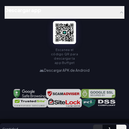
Descargar app
Escanea el
código QR para
descargar la
app Buffget
Descargar APK de Android