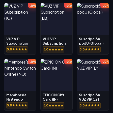
-20%
-20%
-20%
VUZ VIP
VUZ VIP
Suscripción
Subscription
Subscription
podU (Global)
(JO)
(LB)
5.0
5.0
5.0
-20%
-20%
-20%
Membresía
EPIC ON Gift
Suscripción
Nintendo
Card (IN)
VUZ VIP (LY)
Switch Online
5.0
5.0
5.0
(NO)