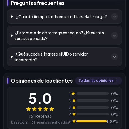
Preguntas frecuentes
¿Cuánto tiempo tarda en acreditarse la recarga?
¿Este método de recarga es seguro? ¿Mi cuenta
será suspendida?
¿Qué sucede si ingreso el UID o servidor
incorrecto?
Opiniones de los clientes
Todas las opiniones
5.0
1
0%
2
0%
3
0%
Reseñas
4
0%
161 Reseñas
5
100%
Basado en 161 reseñas verificadas