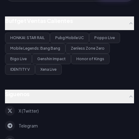
Buffget Ventas Calientes
HONKAI: STAR RAIL
Pubg Mobile UC
Poppo Live
Mobile Legends: Bang Bang
Zenless Zone Zero
Bigo Live
Genshin Impact
Honor of Kings
IDENTITY V
Xena Live
Síguenos
X (Twitter)
Telegram