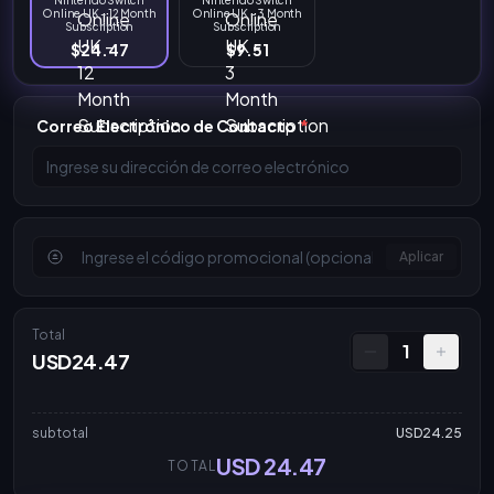
Online UK - 12 Month
Online UK - 3 Month
Subscription
Subscription
$24.47
$9.51
Correo Electrónico de Contacto
*
Aplicar
Total
1
USD24.47
subtotal
USD24.25
USD 24.47
TOTAL