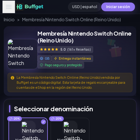
USD | español
Iniciar sesión
Inicio
>
Membresía Nintendo Switch Online (Reino Unido)
Membresía Nintendo Switch Online
(Reino Unido)
5.0
(161+ Reseñas)
GB
Entrega instantánea
Pago seguro y protegido
La Membresía Nintendo Switch Online (Reino Unido) vendida por
Buffget es un código digital. Esta tarjeta de regalo es canjeable para
cuentas de eShop en la región del Reino Unido.
Seleccionar denominación
-20%
-20%
Nintendo Switch
Nintendo Switch