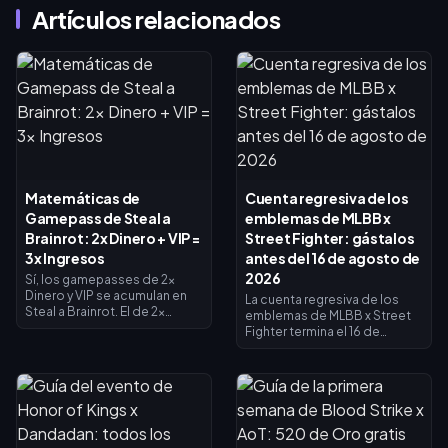
Artículos relacionados
Matemáticas de
Cuenta regresiva de los
Gamepass de Steal a
emblemas de MLBB x
Brainrot: 2x Dinero + VIP =
Street Fighter: gástalos
3x Ingresos
antes del 16 de agosto de
2026
Sí, los gamepasses de 2x
Dinero y VIP se acumulan en
La cuenta regresiva de los
Steal a Brainrot. El de 2x
emblemas de MLBB x Street
Dinero duplica los ingresos
Fighter termina el 16 de
del recolector (×2), el VIP
agosto de 2026, fecha en la
añade ×1.5, y se multiplican
que concluyen la
entre sí para dar exactamente
colaboración de 45 días y su
3x de ingresos base, no 4x. El
tienda de intercambio de
de 2x Dinero cuesta 119
emblemas. Se espera que los
Robux, el VIP cuesta 499 (618
emblemas no utilizados
en total). Compra primero el
caduquen con el evento, así