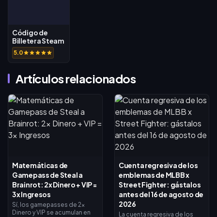
Código de
Billetera Steam
(MXN)
5.0
Artículos relacionados
Matemáticas de
Cuenta regresiva de los
Gamepass de Steal a
emblemas de MLBB x
Brainrot: 2x Dinero + VIP =
Street Fighter: gástalos
3x Ingresos
antes del 16 de agosto de
2026
Sí, los gamepasses de 2x
Dinero y VIP se acumulan en
La cuenta regresiva de los