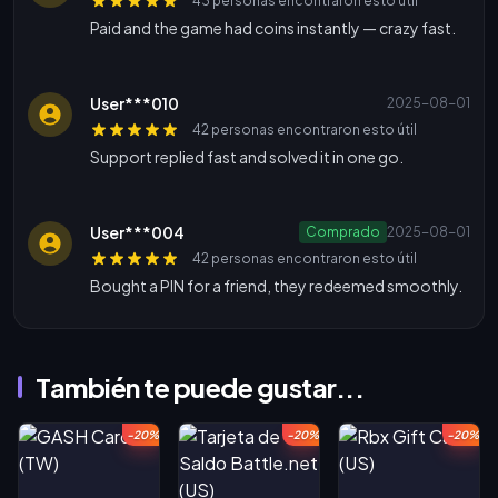
43 personas encontraron esto útil
Paid and the game had coins instantly — crazy fast.
User***010
2025-08-01
42 personas encontraron esto útil
Support replied fast and solved it in one go.
User***004
Comprado
2025-08-01
42 personas encontraron esto útil
Bought a PIN for a friend, they redeemed smoothly.
También te puede gustar...
-20%
-20%
-20%