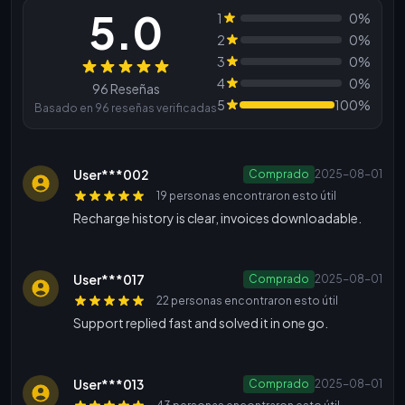
5.0
1
0%
2
0%
3
0%
Reseñas
4
0%
96 Reseñas
5
100%
Basado en 96 reseñas verificadas
User***002
Comprado
2025-08-01
19 personas encontraron esto útil
Recharge history is clear, invoices downloadable.
User***017
Comprado
2025-08-01
22 personas encontraron esto útil
Support replied fast and solved it in one go.
User***013
Comprado
2025-08-01