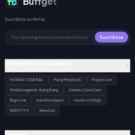
Buffget
Suscribirse a ofertas
Suscribirse
Buffget Ventas Calientes
HONKAI: STAR RAIL
Pubg Mobile UC
Poppo Live
Mobile Legends: Bang Bang
Zenless Zone Zero
Bigo Live
Genshin Impact
Honor of Kings
IDENTITY V
Xena Live
Síguenos