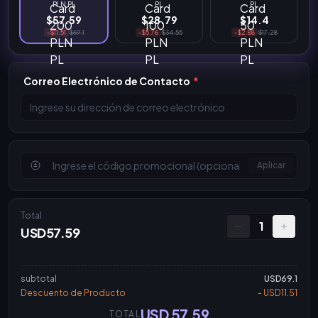
PLN PL
PL
PL
$57.59
$28.79
$14.4
-$11.51
$69.1
-$5.76
$34.55
-$2.88
$17.28
Correo Electrónico de Contacto
*
Aplicar
Total
1
USD57.59
subtotal
USD69.1
Descuento de Producto
- USD11.51
USD 57.59
TOTAL