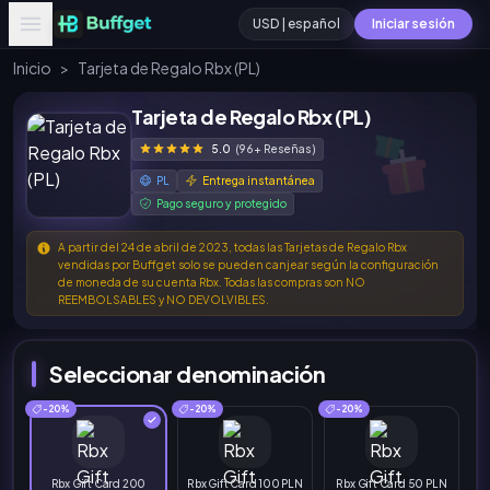
USD | español
Iniciar sesión
Inicio
>
Tarjeta de Regalo Rbx (PL)
Tarjeta de Regalo Rbx (PL)
5.0
(96+ Reseñas)
PL
Entrega instantánea
Pago seguro y protegido
A partir del 24 de abril de 2023, todas las Tarjetas de Regalo Rbx
vendidas por Buffget solo se pueden canjear según la configuración
de moneda de su cuenta Rbx. Todas las compras son NO
REEMBOLSABLES y NO DEVOLVIBLES.
Seleccionar denominación
-20%
-20%
-20%
Rbx Gift Card 200
Rbx Gift Card 100 PLN
Rbx Gift Card 50 PLN