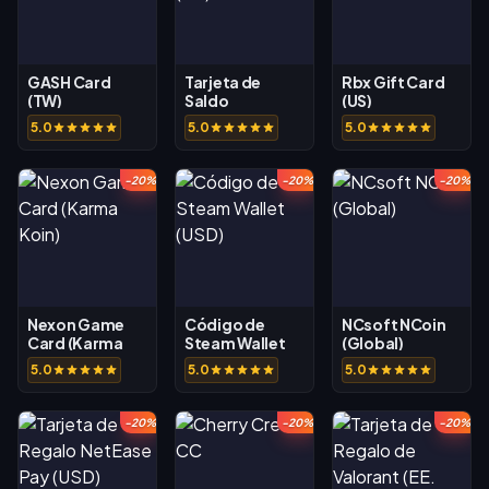
GASH Card
Tarjeta de
Rbx Gift Card
(TW)
Saldo
(US)
Battle.net (US)
5.0
5.0
5.0
-20%
-20%
-20%
Nexon Game
Código de
NCsoft NCoin
Card (Karma
Steam Wallet
(Global)
Koin)
(USD)
5.0
5.0
5.0
-20%
-20%
-20%