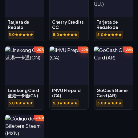
Tarjeta de
Cherry Credits
Tarjeta de
Regalo
CC
Regalo de
NetEase Pay
Valorant (EE.
5.0
5.0
5.0
(USD)
UU.)
-20%
-20%
-20%
Linekong Card
IMVU Prepaid
GoCash Game
蓝港一卡通(CN)
(CA)
Card (AR)
5.0
5.0
5.0
-20%