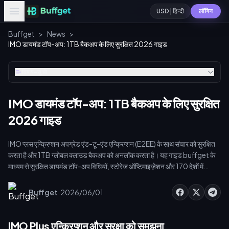
USD | हिन्दी
लॉगिन
Buffget
>
News
>
IMO डायमंड टॉप-अप: 1TB बैकअप के लिए सुरक्षित 2026 गाइड
विषय-सूची
IMO डायमंड टॉप-अप: 1TB बैकअप के लिए सुरक्षित
2026 गाइड
IMO प्लस एन्क्रिप्शन अपग्रेड एंड-टू-एंड एन्क्रिप्शन (E2EE) के साथ संचार को सुरक्षित
करता है और 1TB ग्लोबल क्लाउड बैकअप को अनलॉक करता है। यह गाइड buffget के
माध्यम से सुरक्षित डायमंड टॉप-अप विधियों, स्टोरेज ऑप्टिमाइज़ेशन और 170 देशों में
अकाउंट सुरक्षा को कवर करती है। 200 मिलियन उपयोगकर्ताओं और 300 मिलियन दैनिक
वीडियो कॉल के साथ, हाई-रेजोल्यूशन मीडिया की सुरक्षा करना महत्वपूर्ण है। अपग्रेड करने
·
Buffget
2026/06/01
से आपका डेटा सुरक्षित होता है और ग्लोबल क्लाउड सिंक की सीमाएं हट जाती हैं। [imo
सुरक्षित डायमंड टॉप अप प्लस](https://buffget.com/goods/imo-
diamonds) के लिए, buffget अकाउंट डेटा को जोखिम में डाले बिना प्रीमियम अपग्रेड
IMO Plus एन्क्रिप्शन और सुरक्षा को समझना