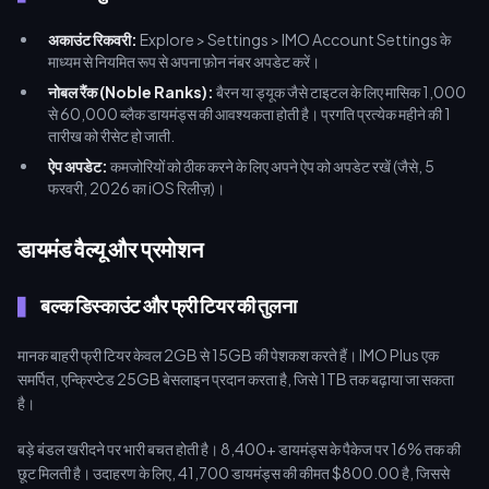
अकाउंट रिकवरी:
Explore > Settings > IMO Account Settings के
माध्यम से नियमित रूप से अपना फ़ोन नंबर अपडेट करें।
नोबल रैंक (Noble Ranks):
बैरन या ड्यूक जैसे टाइटल के लिए मासिक 1,000
से 60,000 ब्लैक डायमंड्स की आवश्यकता होती है। प्रगति प्रत्येक महीने की 1
तारीख को रीसेट हो जाती.
ऐप अपडेट:
कमजोरियों को ठीक करने के लिए अपने ऐप को अपडेट रखें (जैसे, 5
फरवरी, 2026 का iOS रिलीज़)।
डायमंड वैल्यू और प्रमोशन
बल्क डिस्काउंट और फ्री टियर की तुलना
मानक बाहरी फ्री टियर केवल 2GB से 15GB की पेशकश करते हैं। IMO Plus एक
समर्पित, एन्क्रिप्टेड 25GB बेसलाइन प्रदान करता है, जिसे 1TB तक बढ़ाया जा सकता
है।
बड़े बंडल खरीदने पर भारी बचत होती है। 8,400+ डायमंड्स के पैकेज पर 16% तक की
छूट मिलती है। उदाहरण के लिए, 41,700 डायमंड्स की कीमत $800.00 है, जिससे