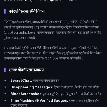
के लिए भुगतान करने हेतु एक सुरक्षित वातावरण प्रदान करता है।
कोर एन्क्रिप्शन मैकेनिक्स
E2EE प्रोटोकॉल संदेशों, वॉयस/वीडियो कॉल और .DOC, .MP3, .ZIP और .PDF
फ़ाइलों को सुरक्षित करता है। यह प्रत्येक सेशन के लिए अद्वितीय क्रिप्टोग्राफ़िक कुंजियाँ
(cryptographic keys) उत्पन्न करता है। इंटरसेप्ट किया गया डेटा तीसरे पक्ष के लिए
पूरी तरह से अपठनीय रहता है।
बांग्लादेश जैसे क्षेत्रों में सालाना 96 बिलियन संदेशों का आदान-प्रदान होता है, ऐसे में डेटा
इंटरसेप्शन एक वास्तविक खतरा है। बिना कंप्रेस किए हुए, एन्क्रिप्टेड स्ट्रीम को बिना पैकेट
लॉस के प्रसारित करने के लिए एक स्थिर 3 Mbps कनेक्शन अनिवार्य है।
उन्नत गोपनीयता उपकरण
SecretChat:
स्वयं नष्ट होने वाले सेशन।
Disappearing Messages:
देखने के बाद स्वतः डिलीट होने वाले संदेश।
Block Screenshot:
दुर्भावनापूर्ण ऐप्स द्वारा विजुअल डेटा चोरी को रोकता है।
Time Machine और Verified Badges:
बेहतर अकाउंट ट्रैकिंग और
ट्रस्ट मेट्रिक्स।