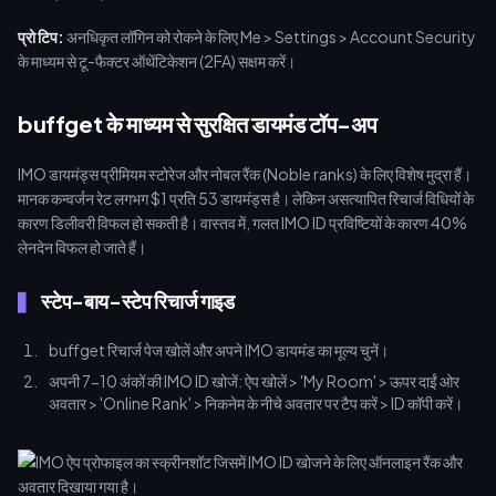
प्रो टिप:
अनधिकृत लॉगिन को रोकने के लिए Me > Settings > Account Security
के माध्यम से टू-फैक्टर ऑथेंटिकेशन (2FA) सक्षम करें।
buffget के माध्यम से सुरक्षित डायमंड टॉप-अप
IMO डायमंड्स प्रीमियम स्टोरेज और नोबल रैंक (Noble ranks) के लिए विशेष मुद्रा हैं।
मानक कन्वर्जन रेट लगभग $1 प्रति 53 डायमंड्स है। लेकिन असत्यापित रिचार्ज विधियों के
कारण डिलीवरी विफल हो सकती है। वास्तव में, गलत IMO ID प्रविष्टियों के कारण 40%
लेनदेन विफल हो जाते हैं।
स्टेप-बाय-स्टेप रिचार्ज गाइड
buffget रिचार्ज पेज खोलें और अपने IMO डायमंड का मूल्य चुनें।
अपनी 7-10 अंकों की IMO ID खोजें: ऐप खोलें > 'My Room' > ऊपर दाईं ओर
अवतार > 'Online Rank' > निकनेम के नीचे अवतार पर टैप करें > ID कॉपी करें।