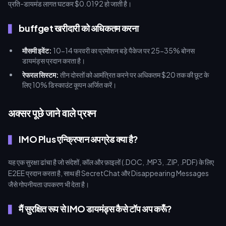
प्रति-डायमंड लागत घटकर $0.0192 हो जाती है।
buffget खरीदारी को अधिकतम करना
मौसमी इवेंट:
10-14 फरवरी का प्रमोशन बड़े पैकेज पर 25-35% बोनस
डायमंड्स प्रदान करता है।
रेफरल सिस्टम:
तीन दोस्तों को आमंत्रित करने पर अधिकतम $20 तक की छूट के
लिए 10% डिस्काउंट कूपन अर्जित करें।
अक्सर पूछे जाने वाले प्रश्न
IMO Plus एन्क्रिप्शन अपग्रेड क्या है?
यह एक सुरक्षा ढांचा है जो संदेशों, कॉल और फ़ाइलों (.DOC, .MP3, .ZIP, .PDF) के लिए
E2EE प्रदान करता है, साथ ही SecretChat और Disappearing Messages
जैसे गोपनीयता उपकरण भी देता है।
मैं सुरक्षित रूप से IMO डायमंड्स कैसे टॉप अप करूँ?