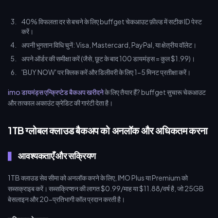
40% विफलता दर से बचने के लिए buffget चेकआउट फ़ील्ड में सटीक ID पेस्ट
करें।
अपनी भुगतान विधि चुनें: Visa, Mastercard, PayPal, या क्षेत्रीय वॉलेट।
अपने ऑर्डर की समीक्षा करें (जैसे, छूट के बाद 100 डायमंड्स = कुल $1.99)।
'BUY NOW' पर क्लिक करें और डिलीवरी के लिए 1-5 मिनट प्रतीक्षा करें।
imo डायमंड्स एन्क्रिप्टेड बैकअप खरीदने
के लिए तैयार हैं? buffget सुचारू चेकआउट
और तत्काल अकाउंट क्रेडिट की गारंटी देता है।
1TB ग्लोबल क्लाउड बैकअप को अनलॉक और अधिकतम करना
आवश्यकताएँ और सक्रियण
1TB क्लाउड सेव सीमा को अनलॉक करने के लिए, IMO Plus या Premium को
सब्सक्राइब करें। सब्सक्रिप्शन की लागत $0.99/माह या $11.88/वर्ष है, जो 25GB
बेसलाइन और 20-प्रतिभागी कॉल प्रदान करती है।