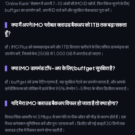
'Online Rank' सेक्शन में अपनी 7-10 अंकों की IMO ID खोजें, फिर पैकेज चुनने के लिए
buffget का उपयोग करें, अपनी ID दर्ज करें और सुरक्षित चेकआउट पूरा करें।
क्या मैं अपने IMO ग्लोबल क्लाउड बैकअप को 1TB तक बढ़ा सकता
हूँ?
हाँ। IMO Plus को सब्सक्राइब करें और 1TB विस्तार खरीदने के लिए संचित डायमंड्स का
उपयोग करें, जिससे बेस 25GB से 1,000 GB में अपग्रेड हो जाएगा।
क्या IMO डायमंड टॉप-अप के लिए buffget सुरक्षित है?
हाँ। buffget को उच्च रेटिंग प्राप्त है, यह सुरक्षित गेटवे का उपयोग करता है, और आपके
क्रेडेंशियल्स को जोखिम में डाले बिना 95% लेनदेन 1-5 मिनट के भीतर डिलीवर करता है।
यदि मेरा IMO क्लाउड बैकअप विफल हो जाता है तो क्या होगा?
विफल सिंक आमतौर पर 3 Mbps से कम गति या पीक ऑवर की भीड़ के कारण होते हैं। एक
स्थिर कनेक्शन सुनिश्चित करें और पुनः प्रयास करें। डिलीट की गई फ़ाइलें 30 दिनों तक
क्लाउड ट्रैश में रिकवर करने योग्य रहती हैं।