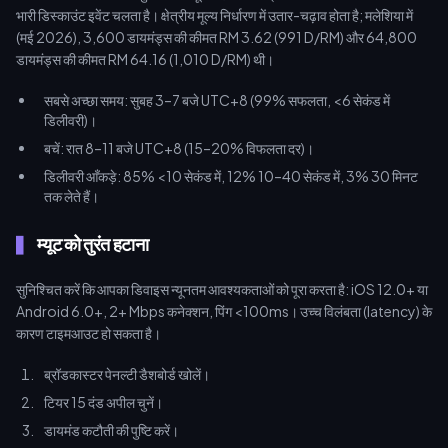
भारी डिस्काउंट इवेंट चलता है। क्षेत्रीय मूल्य निर्धारण में उतार-चढ़ाव होता है; मलेशिया में
(मई 2026), 3,600 डायमंड्स की कीमत RM 3.62 (991 D/RM) और 64,800
डायमंड्स की कीमत RM 64.16 (1,010 D/RM) थी।
सबसे अच्छा समय: सुबह 3–7 बजे UTC+8 (99% सफलता, <6 सेकंड में
डिलीवरी)।
बचें: रात 8–11 बजे UTC+8 (15–20% विफलता दर)।
डिलीवरी आँकड़े: 85% <10 सेकंड में, 12% 10–40 सेकंड में, 3% 30 मिनट
तक लेते हैं।
म्यूट को तुरंत हटाना
सुनिश्चित करें कि आपका डिवाइस न्यूनतम आवश्यकताओं को पूरा करता है: iOS 12.0+ या
Android 6.0+, 2+ Mbps कनेक्शन, पिंग <100ms। उच्च विलंबता (latency) के
कारण टाइमआउट हो सकता है।
ब्रॉडकास्टर पेनल्टी डैशबोर्ड खोलें।
टियर 15 दंड अपील चुनें।
डायमंड कटौती की पुष्टि करें।