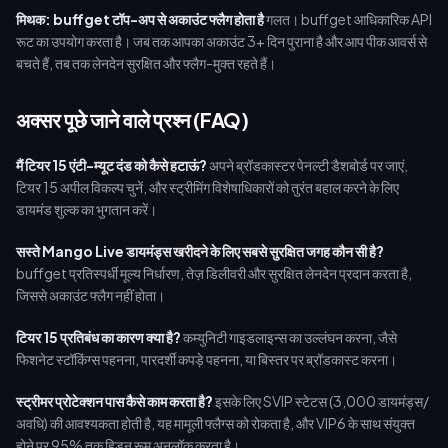
मिथक: buffget टॉप-अप से अकाउंट फ्लैग होता है
गलत। buffget आधिकारिक API
रूट का उपयोग करता है। जब तक आपका अकाउंट 3+ दिन पुराना है और आप पीक आवर्स से
बचते हैं, तब तक लेनदेन सुरक्षित और फ्लैग-मुक्त रहते हैं।
अक्सर पूछे जाने वाले प्रश्न (FAQ)
मैं टियर 15 एंटी-म्यूट दंड को कैसे हटाऊं?
अपने ब्रॉडकास्टर पेनल्टी डैशबोर्ड पर जाएं,
टियर 15 अपील विकल्प चुनें, और स्ट्रीमिंग विशेषाधिकारों को तुरंत बहाल करने के लिए
डायमंड शुल्क का भुगतान करें।
सस्ते Mango Live डायमंड्स खरीदने के लिए सबसे सुरक्षित जगह कौन सी है?
buffget प्रतिस्पर्धी मूल्य निर्धारण, तेज़ डिलीवरी और सुरक्षित लेनदेन प्रदान करता है,
जिससे अकाउंट फ्लैग नहीं होता।
टियर 15 प्रतिबंध का कारण क्या है?
कम्युनिटी गाइडलाइन्स का उल्लंघन करना, जैसे
फिशनेट स्टॉकिंग्स पहनना, पारदर्शी कपड़े पहनना, या बिस्तर पर ब्रॉडकास्ट करना।
स्ट्रीमर प्रोटेक्शन पास कैसे काम करता है?
इसके लिए SVIP स्टेटस (3,000 डायमंड्स/
अवधि) की आवश्यकता होती है, यह मामूली फ्लैग्स को रोकता है, और VIP6 के साथ संयुक्त
होने पर 95% तक हिडन रूम अनलॉक करता है।