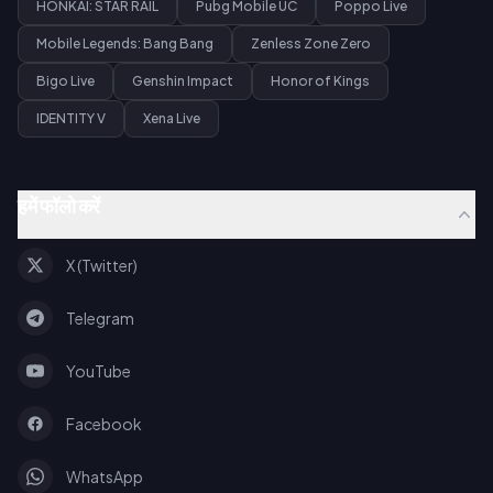
HONKAI: STAR RAIL
Pubg Mobile UC
Poppo Live
Mobile Legends: Bang Bang
Zenless Zone Zero
Bigo Live
Genshin Impact
Honor of Kings
IDENTITY V
Xena Live
हमें फॉलो करें
X (Twitter)
Telegram
YouTube
Facebook
WhatsApp