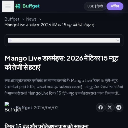
USD | हिन्दी
लॉगिन
Buffget
>
News
>
Mango Live डायमंड्स: 2026 में टियर 15 म्यूट को तेजी से हटाएं
विषय-सूची
Mango Live डायमंड्स: 2026 में टियर 15 म्यूट
को तेजी से हटाएं
क्या आप ब्रॉडकास्ट प्रतिबंध का सामना कर रहे हैं? Mango Live टियर 15 एंटी-म्यूट
पेनल्टी को हटाने के लिए, आपको डायमंड्स की आवश्यकता है। अनुकूलित रिचार्ज रणनीतियों
के माध्यम से सस्ते Mango Live टियर 15 एंटी-म्यूट डायमंड्स प्राप्त करना किफायती
अकाउंट रिकवरी सुनिश्चित करता है। ऑफलाइन रहने का हर मिनट PK पॉइंट्स का नुकसान
और दर्शकों की कमी का कारण बनता है। आइए, आपके बजट को प्रभावित किए बिना आपके
·
Buffget
2026/06/02
स्ट्रीम को वापस शुरू करें।
टियर 15 दंड और प्रोटेक्शन पास को समझना