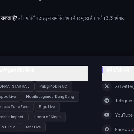
र सकता हूँ?
हाँ। फोर्जिंग टाइड्स समर्पित वेपन बैनर मुद्रा हैं। वर्जन 3.3 वर्षगांठ
uffget हॉट सेल्स
हमें फॉलो करें
X (Twitter
ONKAI: STAR RAIL
Pubg Mobile UC
oppo Live
Mobile Legends: Bang Bang
Telegram
enless Zone Zero
Bigo Live
YouTube
enshin Impact
Honor of Kings
ENTITY V
Xena Live
Faceboo