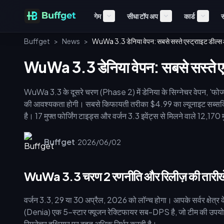
गेम
सीधा टॉप अप
कार्ड
स
Buffget
>
News
>
WuWa 3.3 डेनिया वेपन: सबसे सस्ते एस्ट्रााइट डील्स
WuWa 3.3 डेनिया वेपन: सबसे सस्ते एस
WuWa 3.3 के दूसरे चरण (Phase 2) में डेनिया के सिग्नेचर वेपन, 'फोर्ज्
की आवश्यकता होगी। सबसे किफायती तरीका $4.99 का ल्यूनाइट सब्सक्रिप
है। 17 मुफ्त फोर्जिंग टाइड्स और वर्जन 3.3 इवेंट्स से मिलने वाले 12,1
सटीक गणना, फार्मिंग रूट्स और टॉप-अप रणनीतियों को विस्तार से समझते 
Buffget
·
2026/06/02
WuWa 3.3 चरण 2 रणनीति और रिलीज़ की तारीखे
वर्जन 3.3, 29 या 30 अप्रैल, 2026 को लॉन्च होगा। आपके सर्वर क्षेत्
(Denia) एक 5-स्टार फ्यूजन रेक्टिफायर सब-DPS है, जो टीम की उपयो
सिग्नेचर हथियार पर बहुत अधिक निर्भर करती है।