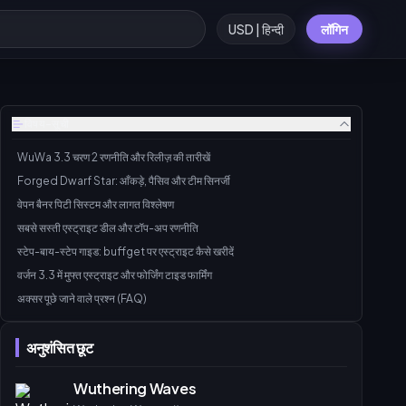
USD | हिन्दी
लॉगिन
विषय-सूची
WuWa 3.3 चरण 2 रणनीति और रिलीज़ की तारीखें
Forged Dwarf Star: आँकड़े, पैसिव और टीम सिनर्जी
वेपन बैनर पिटी सिस्टम और लागत विश्लेषण
सबसे सस्ती एस्ट्राइट डील और टॉप-अप रणनीति
स्टेप-बाय-स्टेप गाइड: buffget पर एस्ट्राइट कैसे खरीदें
वर्जन 3.3 में मुफ्त एस्ट्राइट और फोर्जिंग टाइड फार्मिंग
अक्सर पूछे जाने वाले प्रश्न (FAQ)
अनुशंसित छूट
Wuthering Waves