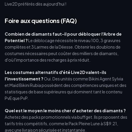
Live2D préférés dès aujourd'hui !
Foire aux questions (FAQ)
Combien de diamants faut-il pour débloquer l'Arbre de
Potentiel ?
Le déblocage nécessite le niveau 100, 3 gravures
complètes et 3 Larmes de la Déesse. Obtenir les doublons de
costumes nécessaires peut coûter des milliers de diamants,
d'où l'importance des recharges à prix réduit.
Les costumes alternatifs d'été Live2D valent-ils
l'investissement ?
Oui. Des unités comme Bikini Agent Sylvia
et Maid Bikini Rubia possèdent des compétences uniques et des
statistiques de base supérieures qui dominent tant le contenu
PvE que PvP.
Quel est le moyen le moins cher d'acheter des diamants ?
Achetez des packs promotionnels via buffget. Ils proposent des
tarifs très compétitifs, comme le Pack Pleine Lune à S$9.21,
avec une livraison sécurisée et instantanée.