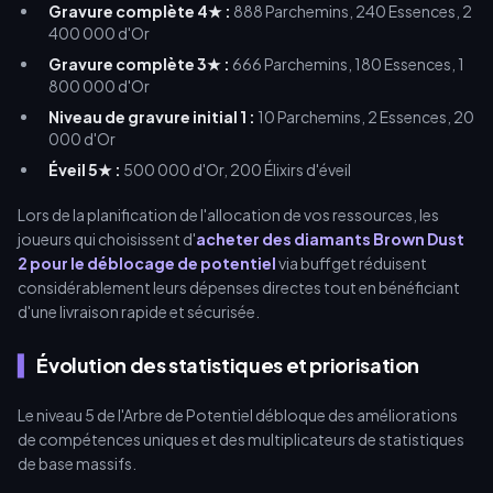
Gravure complète 4★ :
888 Parchemins, 240 Essences, 2
400 000 d'Or
Gravure complète 3★ :
666 Parchemins, 180 Essences, 1
800 000 d'Or
Niveau de gravure initial 1 :
10 Parchemins, 2 Essences, 20
000 d'Or
Éveil 5★ :
500 000 d'Or, 200 Élixirs d'éveil
Lors de la planification de l'allocation de vos ressources, les
joueurs qui choisissent d'
acheter des diamants Brown Dust
2 pour le déblocage de potentiel
via buffget réduisent
considérablement leurs dépenses directes tout en bénéficiant
d'une livraison rapide et sécurisée.
Évolution des statistiques et priorisation
Le niveau 5 de l'Arbre de Potentiel débloque des améliorations
de compétences uniques et des multiplicateurs de statistiques
de base massifs.