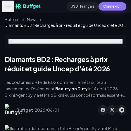
USD | Français
Connexion
Buffget
>
News
>
Diamants BD2 : Recharges à prix réduit et guide Uncap d'été 2026
Table des matières
Diamants BD2 : Recharges à prix
réduit et guide Uncap d'été 2026
Les costumes d'été de BD2 dominent la méta suite au
lancement de l'événement
Beauty on Duty
le 14 août 2026.
Bikini Agent Sylvia et Maid Bikini Rubia sont désormais essentiels
pour le jeu compétitif. Pour invoquer et améliorer ces unités,
vous avez besoin de monnaie premium. Obtenir les [offres de
·
Buffget
2026/06/01
diamants les moins chères pour Brown Dust 2 PvP]
(https://buffget.com/goods/brown-dust2) via buffget vous
garantit d'obtenir les Dia nécessaires de manière sécurisée et