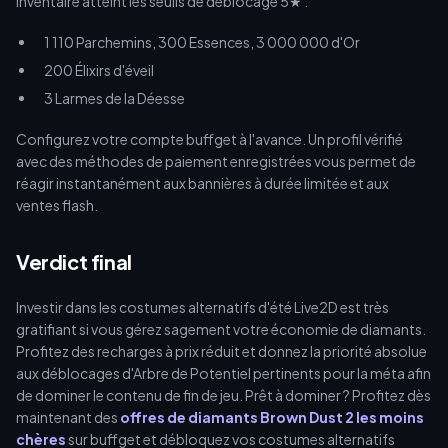
inventaire atteint les seuils de déblocage 5★ :
1 110 Parchemins, 300 Essences, 3 000 000 d'Or
200 Élixirs d'éveil
3 Larmes de la Déesse
Configurez votre compte buffget à l'avance. Un profil vérifié
avec des méthodes de paiement enregistrées vous permet de
réagir instantanément aux bannières à durée limitée et aux
ventes flash.
Verdict final
Investir dans les costumes alternatifs d'été Live2D est très
gratifiant si vous gérez sagement votre économie de diamants.
Profitez des recharges à prix réduit et donnez la priorité absolue
aux déblocages d'Arbre de Potentiel pertinents pour la méta afin
de dominer le contenu de fin de jeu. Prêt à dominer ? Profitez dès
maintenant des
offres de diamants Brown Dust 2 les moins
chères
sur buffget et débloquez vos costumes alternatifs