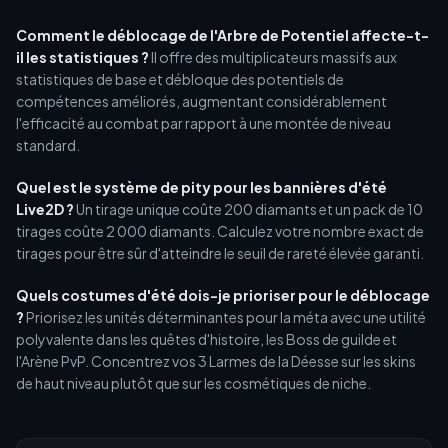
Comment le déblocage de l'Arbre de Potentiel affecte-t-
il les statistiques ?
Il offre des multiplicateurs massifs aux
statistiques de base et débloque des potentiels de
compétences améliorés, augmentant considérablement
l'efficacité au combat par rapport à une montée de niveau
standard.
Quel est le système de pity pour les bannières d'été
Live2D ?
Un tirage unique coûte 200 diamants et un pack de 10
tirages coûte 2 000 diamants. Calculez votre nombre exact de
tirages pour être sûr d'atteindre le seuil de rareté élevée garanti.
Quels costumes d'été dois-je prioriser pour le déblocage
?
Priorisez les unités déterminantes pour la méta avec une utilité
polyvalente dans les quêtes d'histoire, les Boss de guilde et
l'Arène PvP. Concentrez vos 3 Larmes de la Déesse sur les skins
de haut niveau plutôt que sur les cosmétiques de niche.