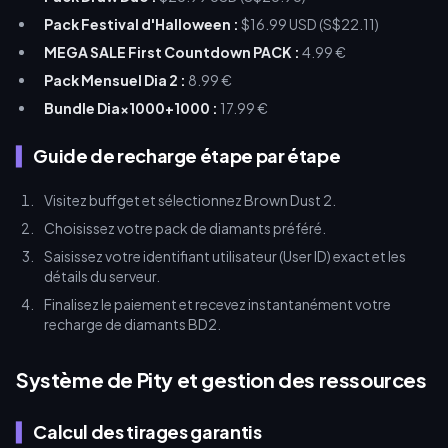
Pack Festival d'Halloween :
$16.99 USD (S$22.11)
MEGA SALE First Countdown PACK :
4.99 €
Pack Mensuel Dia 2 :
8.99 €
Bundle Dia×1000+1000 :
17.99 €
Guide de recharge étape par étape
Visitez buffget et sélectionnez Brown Dust 2.
Choisissez votre pack de diamants préféré.
Saisissez votre identifiant utilisateur (User ID) exact et les
détails du serveur.
Finalisez le paiement et recevez instantanément votre
recharge de diamants BD2.
Système de Pity et gestion des ressources
Calcul des tirages garantis