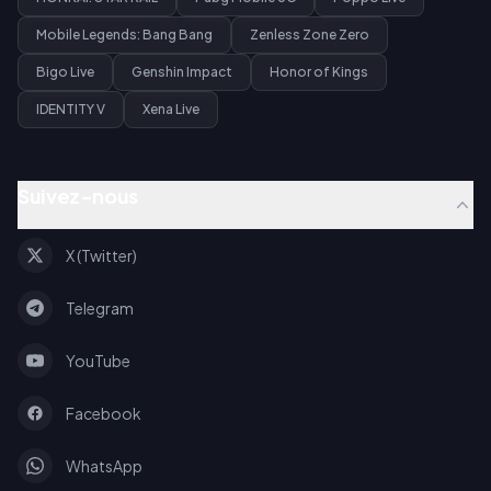
Mobile Legends: Bang Bang
Zenless Zone Zero
Bigo Live
Genshin Impact
Honor of Kings
IDENTITY V
Xena Live
Suivez-nous
X (Twitter)
Telegram
YouTube
Facebook
WhatsApp