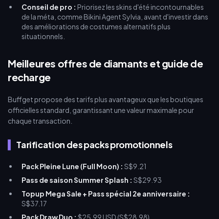
Conseil de pro :
Priorisez les skins d'été incontournables
de la méta, comme Bikini Agent Sylvia, avant d'investir dans
des améliorations de costumes alternatifs plus
situationnels.
Meilleures offres de diamants et guide de
recharge
Buffget propose des tarifs plus avantageux que les boutiques
officielles standard, garantissant une valeur maximale pour
chaque transaction.
Tarification des packs promotionnels
Pack Pleine Lune (Full Moon) :
S$9.21
Pass de saison Summer Splash :
S$29.93
Topup Mega Sale + Pass spécial 2e anniversaire :
S$37.17
Pack Draw Duo :
$25.99 USD (S$28.98)