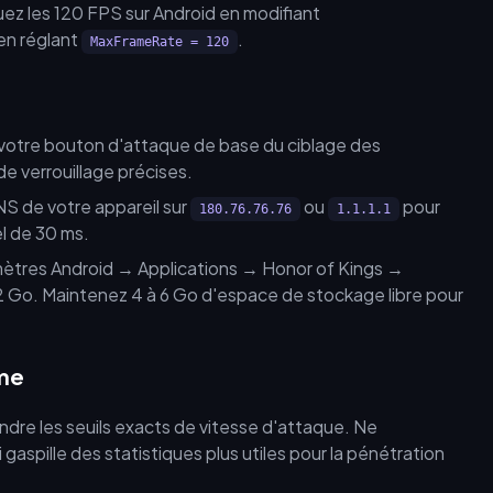
z les 120 FPS sur Android en modifiant
en réglant
.
MaxFrameRate = 120
votre bouton d'attaque de base du ciblage des
e verrouillage précises.
NS de votre appareil sur
ou
pour
180.76.76.76
1.1.1.1
el de 30 ms.
mètres Android → Applications → Honor of Kings →
2 Go. Maintenez 4 à 6 Go d'espace de stockage libre pour
ame
indre les seuils exacts de vitesse d'attaque. Ne
 gaspille des statistiques plus utiles pour la pénétration