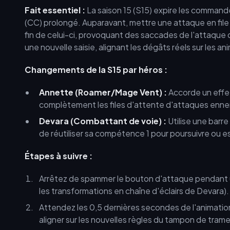
Fait essentiel :
La saison 15 (S15) expire les command
(CC) prolongé. Auparavant, mettre une attaque en file
fin de celui-ci, provoquant des saccades de l'attaque d
une nouvelle saisie, alignant les dégâts réels sur les an
Changements de la S15 par héros :
Annette (Roamer/Mage Vent) :
Accorde un effet
complètement les files d'attente d'attaques ennem
Devara (Combattant de voie) :
Utilise une barr
de réutiliser sa compétence 1 pour poursuivre ou e
Étapes à suivre :
Arrêtez de spammer le bouton d'attaque pendant u
les transformations en chaîne d'éclairs de Devara).
Attendez les 0,5 dernières secondes de l'animatio
aligner sur les nouvelles règles du tampon de trame