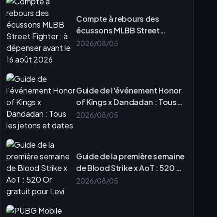
Compte à rebours des
écussons MLBB Street
Fighter : à dépenser avant le
2026/08/05
16 août 2026
Guide de l'événement Honor
of Kings x Dandadan : Tous
les jetons et dates
2026/08/05
Guide de la première semaine
de Blood Strike x AoT : 520 Or
gratuit pour Levi
2026/08/05