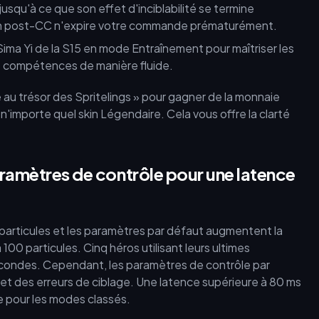
squ'à ce que son effet d'inciblabilité se termine
mpon post-CC n'expire votre commande prématurément.
ima Yi de la S15 en mode Entraînement pour maîtriser les
es compétences de manière fluide.
au trésor des Spritelings » pour gagner de la monnaie
importe quel skin Légendaire. Cela vous offre la clarté
aramètres de contrôle pour une latence
 particules et les paramètres par défaut augmentent la
100 particules. Cinq héros utilisant leurs ultimes
condes. Cependant, les paramètres de contrôle par
l et des erreurs de ciblage. Une latence supérieure à 80 ms
ble pour les modes classés.