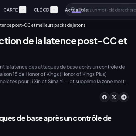
CARTE
CLÉ CD
Actualités
atence post-CC et meilleurs packs de jetons
tion de la latence post-CC et
nt la latence des attaques de base après un contrôle de
aison 15 de Honor of Kings (Honor of Kings Plus)
mplètes pour Li Xin et Sima Yi — et supprime la zone morte
solus les plus bas » donne désormais la priorité aux
lassement, vous avez besoin de paramètres de contrôle
débloquer des skins méta qui réduisent la latence d'entrée
aques de base après un contrôle de