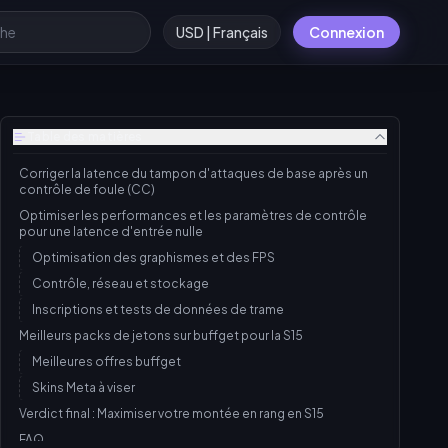
USD | Français
Connexion
Table des matières
Corriger la latence du tampon d'attaques de base après un
contrôle de foule (CC)
Optimiser les performances et les paramètres de contrôle
pour une latence d'entrée nulle
Optimisation des graphismes et des FPS
Contrôle, réseau et stockage
Inscriptions et tests de données de trame
Meilleurs packs de jetons sur buffget pour la S15
Meilleures offres buffget
Skins Meta à viser
Verdict final : Maximiser votre montée en rang en S15
FAQ