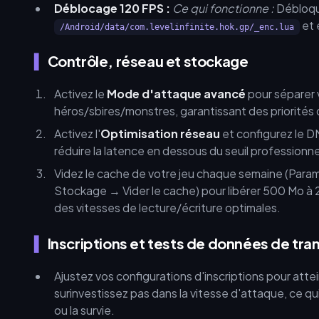
Déblocage 120 FPS :
Ce qui fonctionne :
Débloque
et 
/Android/data/com.levelinfinite.hok.gp/_enc.lua
Contrôle, réseau et stockage
Activez le
Mode d'attaque avancé
pour séparer 
héros/sbires/monstres, garantissant des priorités d
Activez l'
Optimisation réseau
et configurez le D
réduire la latence en dessous du seuil professionn
Videz le cache de votre jeu chaque semaine (Para
Stockage → Vider le cache) pour libérer 500 Mo à 
des vitesses de lecture/écriture optimales.
Inscriptions et tests de données de tr
Ajustez vos configurations d'inscriptions pour atte
surinvestissez pas dans la vitesse d'attaque, ce qui
ou la survie.