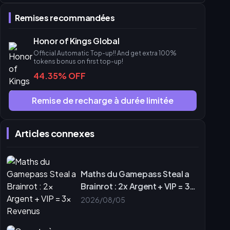
Remises recommandées
Honor of Kings Global
Official Automatic Top-up!! And get extra 100%
tokens bonus on first top-up!
44.35% OFF
Remise de recharge à durée limitée
Articles connexes
Maths du Gamepass Steal a
Brainrot : 2x Argent + VIP = 3x
Revenus
2026/08/05