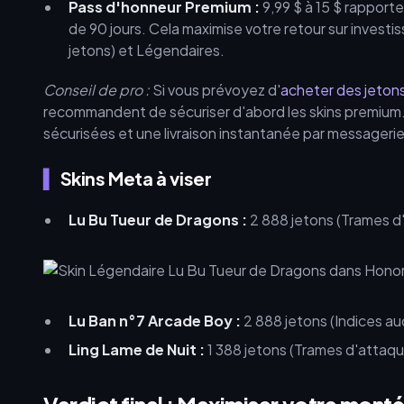
Pass d'honneur Premium :
9,99 $ à 15 $ rapport
de 90 jours. Cela maximise votre retour sur invest
jetons) et Légendaires.
Conseil de pro :
Si vous prévoyez d'
acheter des jetons
recommandent de sécuriser d'abord les skins premium.
sécurisées et une livraison instantanée par messagerie
Skins Meta à viser
Lu Bu Tueur de Dragons :
2 888 jetons (Trames d
Lu Ban n°7 Arcade Boy :
2 888 jetons (Indices aud
Ling Lame de Nuit :
1 388 jetons (Trames d'attaqu