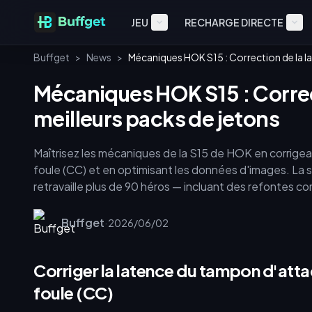
JEU
RECHARGE DIRECTE
Buffget
>
News
>
Mécaniques HOK S15 : Correction de la l
Mécaniques HOK S15 : Correc
meilleurs packs de jetons
Maîtrisez les mécaniques de la S15 de HOK en corrigea
foule (CC) et en optimisant les données d'images. La s
retravaille plus de 90 héros — incluant des refontes co
du joystick de déplacement. De plus, le ciblage « PV ab
monstres épiques les plus proches. Pour dominer le c
Buffget
·
2026/06/02
précis et des meilleurs packs de jetons HOK S15 pour 
perçue et optimisent le retour visuel.
Corriger la latence du tampon d'att
foule (CC)