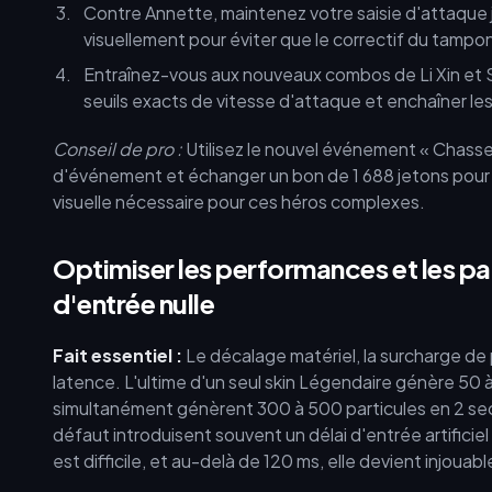
Contre Annette, maintenez votre saisie d'attaque ju
visuellement pour éviter que le correctif du ta
Entraînez-vous aux nouveaux combos de Li Xin et S
seuils exacts de vitesse d'attaque et enchaîner l
Conseil de pro :
Utilisez le nouvel événement « Chasse 
d'événement et échanger un bon de 1 688 jetons pour n'
visuelle nécessaire pour ces héros complexes.
Optimiser les performances et les p
d'entrée nulle
Fait essentiel :
Le décalage matériel, la surcharge de
latence. L'ultime d'un seul skin Légendaire génère 50 à 
simultanément génèrent 300 à 500 particules en 2 se
défaut introduisent souvent un délai d'entrée artificie
est difficile, et au-delà de 120 ms, elle devient injoua