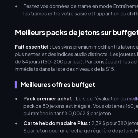
Testez vos données de trame en mode Entraînemen
les trames entre votre saisie et l'apparition du chi
Meilleurs packs de jetons sur buffget
Fait essentiel :
Les skins premium modifient la latenc
plus nettes et des indices audio distincts. Les joueur
de 84 jours (150–200 par jour). Par conséquent, les a
immédiats dans la liste des niveaux de la S15.
Meilleures offres buffget
Pack premier achat :
Lors de l'évaluation du
meil
pack de 80 jetons est inégalé. Vous obtenez 160 j
qui ramène le tarif à 0,0062 $ par jeton.
Carte hebdomadaire Plus :
2,39 $ pour 380 jeton
$ par jeton pour une recharge régulière de jetons