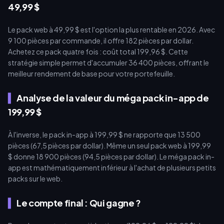
49,99 $
Le pack web à 49,99 $ est l'option la plus rentable en 2026. Avec
9 100 pièces par commande, il offre 182 pièces par dollar.
Achetez ce pack quatre fois : coût total 199,96 $. Cette
stratégie simple permet d'accumuler 36 400 pièces, offrant le
meilleur rendement de base pour votre portefeuille.
Analyse de la valeur du méga pack in-app de
199,99 $
À l'inverse, le pack in-app à 199,99 $ ne rapporte que 13 500
pièces (67,5 pièces par dollar). Même un seul pack web à 199,99
$ donne 18 900 pièces (94,5 pièces par dollar). Le méga pack in-
app est mathématiquement inférieur à l'achat de plusieurs petits
packs sur le web.
Le compte final : Qui gagne ?