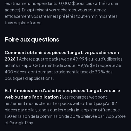
les streamers indépendants, 0,003 $ pour ceux affiliés à une
agence). En optimisant vos recharges, vous soutenez
efficacement vos streamers préférés tout en minimisant les
frais de plateforme.
Foire aux questions
Comment obtenir des pièces Tango Live pas chères en
2026 ?
Achetez quatre packs web à 49,99 $ au lieu d'utiliser les
achats in-app. Cette méthode coûte 199,96 $ et rapporte 36
400 pièces, contournant totalement la taxe de 30 % des
boutiques d'applications.
Est-il moins cher d'acheter des pièces Tango Live sur le
web ou dans l'application ?
Les recharges web sont
nettement moins chères. Les packs web offrent jusqu'à 182
pièces par dollar, tandis que les packs in-app n'en offrent que
130 en raison de la commission de 30 % prélevée par l'App Store
et Google Play.