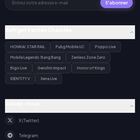
S'abonner
Buffget Ventes Chaudes
HONKAI: STAR RAIL
Pubg Mobile UC
Poppo Live
Mobile Legends: Bang Bang
Zenless Zone Zero
Bigo Live
Genshin Impact
Honor of Kings
IDENTITY V
Xena Live
Suivez-nous
X (Twitter)
Telegram