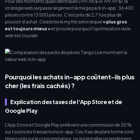
Pour des montants quasi identiques (199,96 $ vs 199,99 $), la
stratégie web surpasse largement le méga pack in-app : 36 400
pièces contre 13 500 pièces. C'est près de 2,7 fois plus de
pouvoir d'achat. Cela brise le mythe selon lequel
« plus gros
est toujours mieux »
et prouve pourquoi l'optimisation via le
web est cruciale.
Pourquoi les achats in-app coûtent-ils plus
cher (les frais cachés) ?
Explication des taxes de l'App Store et de
Google Play
L'App Store et Google Play prélèvent une commission de 30 %
sur toutes les transactions in-app. Ces frais de plateforme sont
répercutés sur le consommateur, ce qui entraîne un rendement