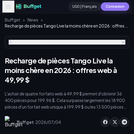
USD | Français
Connexion
Buffget
>
News
>
Recharge de pièces Tango Live la moins chère en 2026 : offres web à 49,99 $
Table des matières
Recharge de pièces Tango Live la
moins chère en 2026 : offres web à
49,99 $
L'achat de quatre forfaits web à 49,99 $ permet d'obtenir 36
400 pièces pour 199,96 $. Cela surpasse largement les 18 900
pièces d'un forfait web unique à 199,99 $ ou les 13 500 pièces
d'un forfait intégré à 199,99 $. Les recharges sur le web
permettent d'éviter les 30 % de frais des boutiques
·
Buffget
2026/07/04
d'applications, offrant jusqu'à 40 % de valeur supplémentaire.
Vous pouvez optimiser davantage ce montant grâce aux