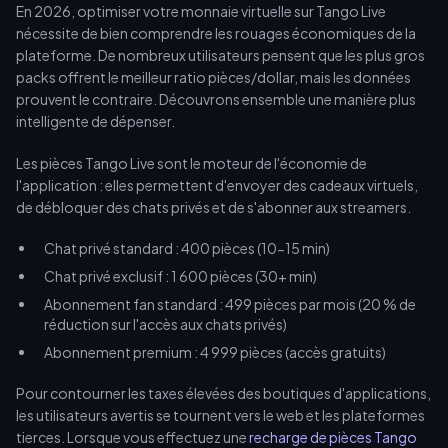
En 2026, optimiser votre monnaie virtuelle sur Tango Live
remises VIP et aux remboursements du classement du Ramadan
nécessite de bien comprendre les rouages économiques de la
2026.
plateforme. De nombreux utilisateurs pensent que les plus gros
packs offrent le meilleur ratio pièces/dollar, mais les données
prouvent le contraire. Découvrons ensemble une manière plus
intelligente de dépenser.
Les pièces Tango Live sont le moteur de l'économie de
l'application : elles permettent d'envoyer des cadeaux virtuels,
de débloquer des chats privés et de s'abonner aux streamers.
Chat privé standard : 400 pièces (10-15 min)
Chat privé exclusif : 1 600 pièces (30+ min)
Abonnement fan standard : 499 pièces par mois (20 % de
réduction sur l'accès aux chats privés)
Abonnement premium : 4 999 pièces (accès gratuits)
Pour contourner les taxes élevées des boutiques d'applications,
les utilisateurs avertis se tournent vers le web et les plateformes
tierces. Lorsque vous effectuez une
recharge de pièces Tango