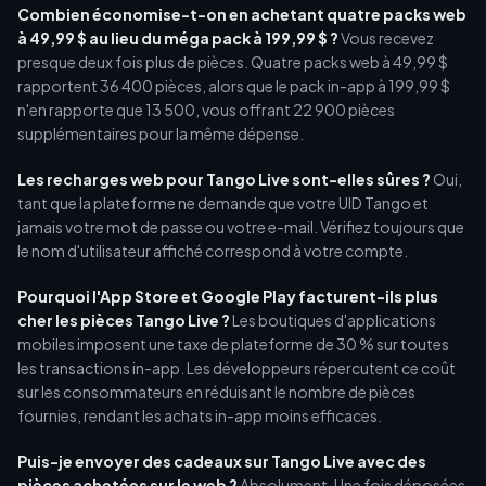
Combien économise-t-on en achetant quatre packs web
à 49,99 $ au lieu du méga pack à 199,99 $ ?
Vous recevez
presque deux fois plus de pièces. Quatre packs web à 49,99 $
rapportent 36 400 pièces, alors que le pack in-app à 199,99 $
n'en rapporte que 13 500, vous offrant 22 900 pièces
supplémentaires pour la même dépense.
Les recharges web pour Tango Live sont-elles sûres ?
Oui,
tant que la plateforme ne demande que votre UID Tango et
jamais votre mot de passe ou votre e-mail. Vérifiez toujours que
le nom d'utilisateur affiché correspond à votre compte.
Pourquoi l'App Store et Google Play facturent-ils plus
cher les pièces Tango Live ?
Les boutiques d'applications
mobiles imposent une taxe de plateforme de 30 % sur toutes
les transactions in-app. Les développeurs répercutent ce coût
sur les consommateurs en réduisant le nombre de pièces
fournies, rendant les achats in-app moins efficaces.
Puis-je envoyer des cadeaux sur Tango Live avec des
pièces achetées sur le web ?
Absolument. Une fois déposées