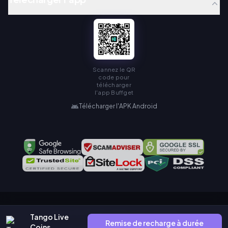
Scannez le QR
code pour
télécharger
l'app Buffget
Télécharger l'APK Android
Copyright © KAMIAGEN LIMITED. All Rights Reserved.
Tango Live
Remise de recharge à durée
Coins