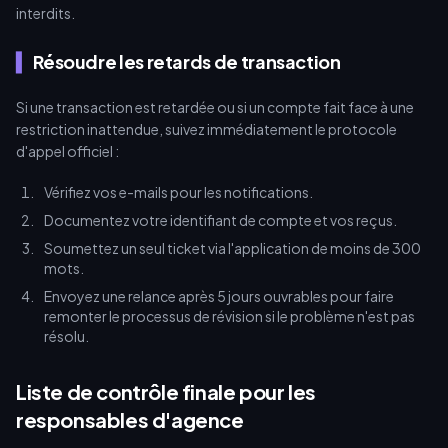
interdits.
Résoudre les retards de transaction
Si une transaction est retardée ou si un compte fait face à une
restriction inattendue, suivez immédiatement le protocole
d'appel officiel :
Vérifiez vos e-mails pour les notifications.
Documentez votre identifiant de compte et vos reçus.
Soumettez un seul ticket via l'application de moins de 300
mots.
Envoyez une relance après 5 jours ouvrables pour faire
remonter le processus de révision si le problème n'est pas
résolu.
Liste de contrôle finale pour les
responsables d'agence