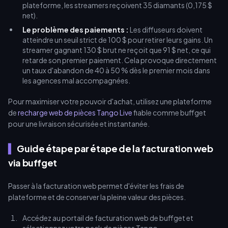
plateforme, les streamers reçoivent 35 diamants (0,175 $
net).
Le problème des paiements :
Les diffuseurs doivent
atteindre un seuil strict de 100 $ pour retirer leurs gains. Un
streamer gagnant 130 $ brut ne reçoit que 91 $ net, ce qui
retarde son premier paiement. Cela provoque directement
un taux d'abandon de 40 à 50 % dès le premier mois dans
les agences mal accompagnées.
Pour maximiser votre pouvoir d'achat, utilisez une plateforme
de
recharge web de pièces Tango Live
fiable comme buffget
pour une livraison sécurisée et instantanée.
Guide étape par étape de la facturation web
via buffget
Passer à la facturation web permet d'éviter les frais de
plateforme et de conserver la pleine valeur des pièces.
Accédez au portail de facturation web de buffget et