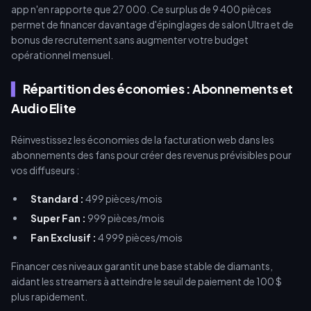
app n'en rapporte que 27 000. Ce surplus de 9 400 pièces
permet de financer davantage d'épinglages de salon Ultra et de
bonus de recrutement sans augmenter votre budget
opérationnel mensuel.
Répartition des économies : Abonnements et
Audio Elite
Réinvestissez les économies de la facturation web dans les
abonnements des fans pour créer des revenus prévisibles pour
vos diffuseurs :
Standard :
499 pièces/mois
Super Fan :
999 pièces/mois
Fan Exclusif :
4 999 pièces/mois
Financer ces niveaux garantit une base stable de diamants,
aidant les streamers à atteindre le seuil de paiement de 100 $
plus rapidement.