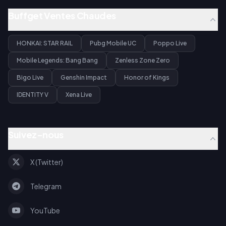
Buffget Ventes Chaudes
HONKAI: STAR RAIL
Pubg Mobile UC
Poppo Live
Mobile Legends: Bang Bang
Zenless Zone Zero
Bigo Live
Genshin Impact
Honor of Kings
IDENTITY V
Xena Live
Suivez-nous
X (Twitter)
Telegram
YouTube