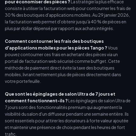
pour économiser des pièces ?
La stratégie la plus efficace
consiste à utiliser la facturation web pour contourner les frais de
30 % des boutiques d'applications mobiles. Au 29 janvier 2026,
la facturation web permet d'obtenir jusqu'à 40 % de pièces en
plus par dollar dépensé par rapport aux achats intégrés.
Comment contourner les frais des boutiques
d'applications mobiles pour les pièces Tango ?
Vous
pouvez contourner ces frais en achetant des pièces via un
portail de facturation web sécurisé comme buffget. Cette
méthode de paiement direct évite la taxe des boutiques
mobiles, livrant nettement plus de pièces directement dans
votre portefeuille.
Que sont les épinglages de salon Ultra de 7 jours et
comment fonctionnent-ils ?
Les épinglages de salon Ultra de
7 jours sont des fonctionnalités premium qui augmentent la
visibilité du salon d'un diffuseur pendant une semaine entière. Ils
sont essentiels pour attirer les donateurs à forte valeur ajoutée
et maintenir une présence de choix pendant les heures de fort
trafic.