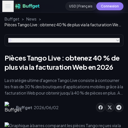
USD | Français
Connexion
Buffget
>
News
>
Pièces Tango Live : obtenez 40 % de plus via la facturation Web en 2026
Table des matières
Pièces Tango Live : obtenez 40 % de
plus via la facturation Web en 2026
La stratégie ultime d'agence Tango Live consiste à contourner
les frais de 30 % des boutiques d'applications mobiles grâce à la
facturation Web pour obtenir jusqu'à 40 % de pièces en plus. Au
29 janvier 2026, un achat Web de 49,99 $ permet d'obtenir 9
100 pièces, contre 6 500 via l'application. Ce guide détaille
·
Buffget
2026/06/02
comment tirer parti de ces économies pour financer des
épinglages de salon « 7-Day Ultra Room », développer le
recrutement et maximiser votre commission de 10 % sur les