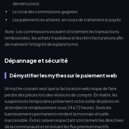
derniers jours)
Le total des commissions gagnées
Les paiements en attente, en cours de traitement et payés
Note :
Les commissions excluent strictement les transactions
remboursées, les achats frauduleux et les rétrofacturations afin
de maintenir l'intégrité de la plateforme.
Dépannage et sécurité
Démystifier les mythes sur le paiement web
Un mythe courant veut que la facturation web risque de faire
perdre des pièces lors des révisions de compte. En réalité, les
suspensions temporaires préservent votre solde de pièces en
attendant le rétablissement sous 24 à 72 heures. Seuls les
bannissements permanents rendent la monnaie virtuelle
inaccessible. Évitez cela en respectant strictement les directives
de la communauté et en évitant les flux premium inactifs