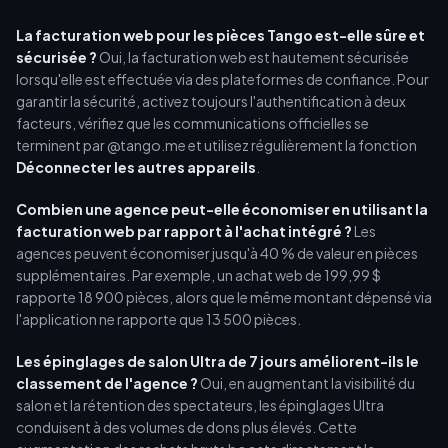
La facturation web pour les pièces Tango est-elle sûre et
sécurisée ?
Oui, la facturation web est hautement sécurisée
lorsqu'elle est effectuée via des plateformes de confiance. Pour
garantir la sécurité, activez toujours l'authentification à deux
facteurs, vérifiez que les communications officielles se
terminent par @tango.me et utilisez régulièrement la fonction
Déconnecter les autres appareils
.
Combien une agence peut-elle économiser en utilisant la
facturation web par rapport à l'achat intégré ?
Les
agences peuvent économiser jusqu'à 40 % de valeur en pièces
supplémentaires. Par exemple, un achat web de 199,99 $
rapporte 18 900 pièces, alors que le même montant dépensé via
l'application ne rapporte que 13 500 pièces.
Les épinglages de salon Ultra de 7 jours améliorent-ils le
classement de l'agence ?
Oui, en augmentant la visibilité du
salon et la rétention des spectateurs, les épinglages Ultra
conduisent à des volumes de dons plus élevés. Cette