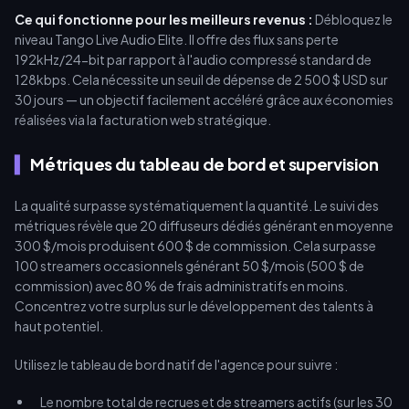
Ce qui fonctionne pour les meilleurs revenus :
Débloquez le
niveau Tango Live Audio Elite. Il offre des flux sans perte
192kHz/24-bit par rapport à l'audio compressé standard de
128kbps. Cela nécessite un seuil de dépense de 2 500 $ USD sur
30 jours — un objectif facilement accéléré grâce aux économies
réalisées via la facturation web stratégique.
Métriques du tableau de bord et supervision
La qualité surpasse systématiquement la quantité. Le suivi des
métriques révèle que 20 diffuseurs dédiés générant en moyenne
300 $/mois produisent 600 $ de commission. Cela surpasse
100 streamers occasionnels générant 50 $/mois (500 $ de
commission) avec 80 % de frais administratifs en moins.
Concentrez votre surplus sur le développement des talents à
haut potentiel.
Utilisez le tableau de bord natif de l'agence pour suivre :
Le nombre total de recrues et de streamers actifs (sur les 30