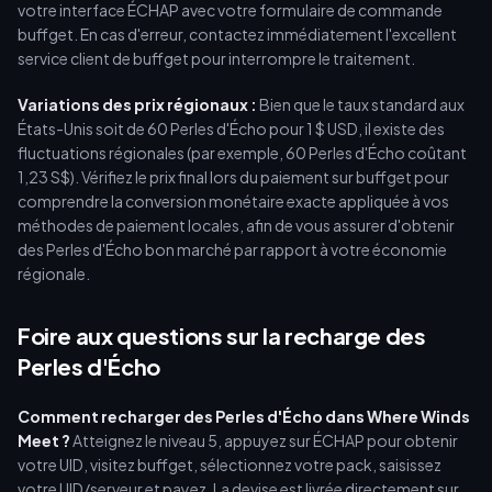
votre interface ÉCHAP avec votre formulaire de commande
buffget. En cas d'erreur, contactez immédiatement l'excellent
service client de buffget pour interrompre le traitement.
Variations des prix régionaux :
Bien que le taux standard aux
États-Unis soit de 60 Perles d'Écho pour 1 $ USD, il existe des
fluctuations régionales (par exemple, 60 Perles d'Écho coûtant
1,23 S$). Vérifiez le prix final lors du paiement sur buffget pour
comprendre la conversion monétaire exacte appliquée à vos
méthodes de paiement locales, afin de vous assurer d'obtenir
des Perles d'Écho bon marché par rapport à votre économie
régionale.
Foire aux questions sur la recharge des
Perles d'Écho
Comment recharger des Perles d'Écho dans Where Winds
Meet ?
Atteignez le niveau 5, appuyez sur ÉCHAP pour obtenir
votre UID, visitez buffget, sélectionnez votre pack, saisissez
votre UID/serveur et payez. La devise est livrée directement sur