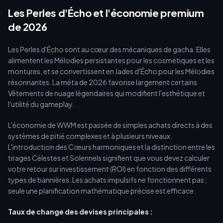
sur investissement du Pass Mensuel, utilisez des recharges par
Les Perles d'Écho et l'économie premium
UID sécurisées et optimisez votre guide de dépenses WWM pour
de 2026
la méta 2026. Pour une [recharge de Perles d'Écho dans Where
Winds Meet 2026](https://buffget.com/goods/where-winds-
Les Perles d'Écho sont au cœur des mécaniques de gacha. Elles
meet) sécurisée et efficace, buffget propose des prix
alimentent les Mélodies persistantes pour les cosmétiques et les
compétitifs, une livraison rapide et des transactions sécurisées.
montures, et se convertissent en Jades d'Écho pour les Mélodies
résonnantes. La méta de 2026 favorise largement certains
Vêtements de nuage légendaires qui modifient l'esthétique et
l'utilité du gameplay.
L'économie de WWM est passée de simples achats directs à des
systèmes de pitié complexes et à plusieurs niveaux.
L'introduction des Cœurs harmoniques et la distinction entre les
tirages Célestes et Solennels signifient que vous devez calculer
votre retour sur investissement (ROI) en fonction des différents
types de bannières. Les achats impulsifs ne fonctionnent pas ;
seule une planification mathématique précise est efficace.
Taux de change des devises principales :