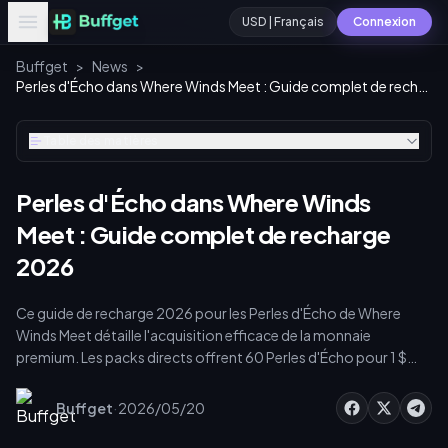
USD | Français
Connexion
Buffget
>
News
>
Perles d'Écho dans Where Winds Meet : Guide complet de recharge 2026
Table des matières
Perles d'Écho dans Where Winds
Meet : Guide complet de recharge
2026
Ce guide de recharge 2026 pour les Perles d'Écho de Where
Winds Meet détaille l'acquisition efficace de la monnaie
premium. Les packs directs offrent 60 Perles d'Écho pour 1 $
USD, tandis que les bonus de premier achat permettent
d'obtenir jusqu'à 100-110 % de Jades et de Perles
·
Buffget
2026/05/20
supplémentaires. Le système de pitié à 150 tirages garantit un
Vêtement de Nuage légendaire pour 500 $. Maximisez le retour