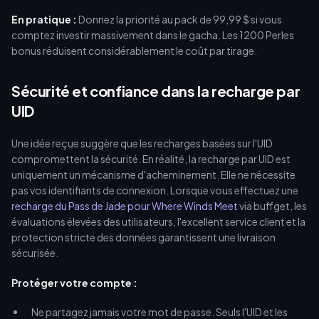
En pratique :
Donnez la priorité au pack de 99,99 $ si vous
comptez investir massivement dans le gacha. Les 1200 Perles
bonus réduisent considérablement le coût par tirage.
Sécurité et confiance dans la recharge par
UID
Une idée reçue suggère que les recharges basées sur l'UID
compromettent la sécurité. En réalité, la recharge par UID est
uniquement un mécanisme d'acheminement. Elle ne nécessite
pas vos identifiants de connexion. Lorsque vous effectuez une
recharge du Pass de Jade pour Where Winds Meet
via buffget, les
évaluations élevées des utilisateurs, l'excellent service client et la
protection stricte des données garantissent une livraison
sécurisée.
Protéger votre compte :
Ne partagez jamais votre mot de passe. Seuls l'UID et les