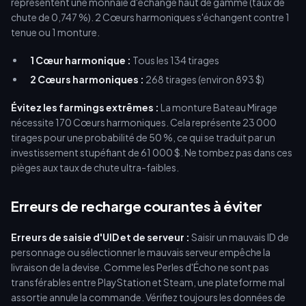
représentent une monnaie d'échange haut de gamme (taux de
chute de 0,747 %). 2 Cœurs harmoniques s'échangent contre 1
tenue ou 1 monture.
1 Cœur harmonique :
Tous les 134 tirages
2 Cœurs harmoniques :
268 tirages (environ 893 $)
Évitez les farmings extrêmes :
La monture Bateau Mirage
nécessite 170 Cœurs harmoniques. Cela représente 23 000
tirages pour une probabilité de 50 %, ce qui se traduit par un
investissement stupéfiant de 61 000 $. Ne tombez pas dans ces
pièges aux taux de chute ultra-faibles.
Erreurs de recharge courantes à éviter
Erreurs de saisie d'UID et de serveur :
Saisir un mauvais ID de
personnage ou sélectionner le mauvais serveur empêche la
livraison de la devise. Comme les Perles d'Écho ne sont pas
transférables entre PlayStation et Steam, une plateforme mal
assortie annule la commande. Vérifiez toujours les données de