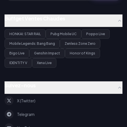
Buffget Ventes Chaudes
HONKAI: STAR RAIL
Pubg Mobile UC
Poppo Live
Mobile Legends: Bang Bang
Zenless Zone Zero
Bigo Live
Genshin Impact
Honor of Kings
IDENTITY V
Xena Live
Suivez-nous
X (Twitter)
Telegram