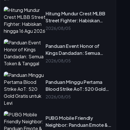
Hitung Mundur Crest MLBB
Street Fighter: Habiskan
hingga 16 Agu 2026
2026/08/05
Panduan Event Honor of
Kings Dandadan: Semua
Token & Tanggal
2026/08/05
Panduan Minggu Pertama
Blood Strike AoT: 520 Gold
Gratis untuk Levi
2026/08/05
PUBG Mobile Friendly
Neighbor: Panduan Emote &