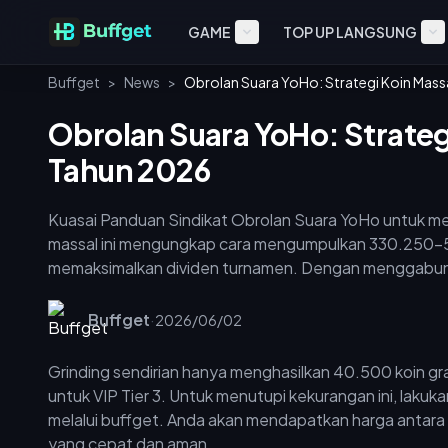
GAME
TOP UP LANGSUNG
Buffget
>
News
>
Obrolan Suara YoHo: Strategi Koin Mas
Obrolan Suara YoHo: Strate
Tahun 2026
Kuasai Panduan Sindikat Obrolan Suara YoHo untuk me
massal ini mengungkap cara mengumpulkan 330.250–5
memaksimalkan dividen turnamen. Dengan menggabungka
akan mencapai penghematan 40–60% dan mengoptimal
Buffget
·
2026/06/02
Grinding sendirian hanya menghasilkan 40.500 koin gr
untuk VIP Tier 3. Untuk menutupi kekurangan ini, lakuk
melalui buffget. Anda akan mendapatkan harga antara 
yang cepat dan aman.