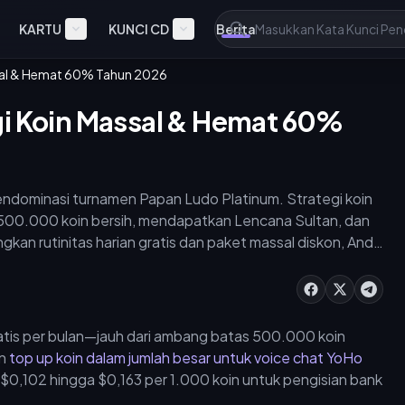
KARTU
KUNCI CD
Berita
sal & Hemat 60% Tahun 2026
gi Koin Massal & Hemat 60%
ndominasi turnamen Papan Ludo Platinum. Strategi koin
00.000 koin bersih, mendapatkan Lencana Sultan, dan
n rutinitas harian gratis dan paket massal diskon, Anda
kan sumber daya untuk Perang Keluarga Mei 2026.
atis per bulan—jauh dari ambang batas 500.000 koin
an
top up koin dalam jumlah besar untuk voice chat YoHo
$0,102 hingga $0,163 per 1.000 koin untuk pengisian bank