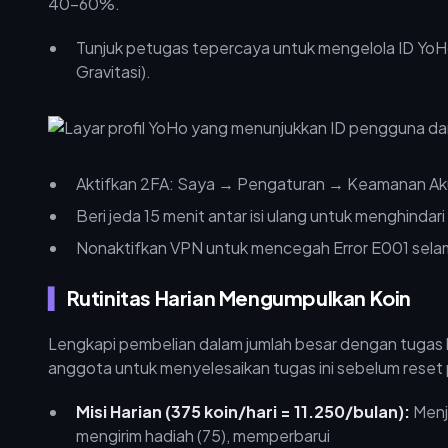
40–60%.
Tunjuk petugas tepercaya untuk mengelola ID YoHo
Gravitasi).
Aktifkan 2FA: Saya → Pengaturan → Keamanan Aku
Beri jeda 15 menit antar isi ulang untuk menghindari
Nonaktifkan VPN untuk mencegah Error E001 selam
Rutinitas Harian Mengumpulkan Koin
Lengkapi pembelian dalam jumlah besar dengan tugas 
anggota untuk menyelesaikan tugas ini sebelum reset
Misi Harian (375 koin/hari = 11.250/bulan):
Menja
mengirim hadiah (75), memperbarui