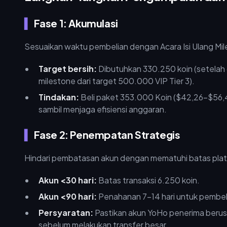
Fase 1: Akumulasi
Sesuaikan waktu pembelian dengan Acara Isi Ulang Miles
Target bersih:
Dibutuhkan 330.250 koin (setelah 
milestone dari target 500.000 VIP Tier 3).
Tindakan:
Beli paket 353.000 Koin ($42,26–$56,
sambil menjaga efisiensi anggaran.
Fase 2: Penempatan Strategis
Hindari pembatasan akun dengan mematuhi batas plat
Akun <30 hari:
Batas transaksi 6.250 koin.
Akun <90 hari:
Penahanan 7–14 hari untuk pembeli
Persyaratan:
Pastikan akun YoHo penerima berusi
sebelum melakukan transfer besar.