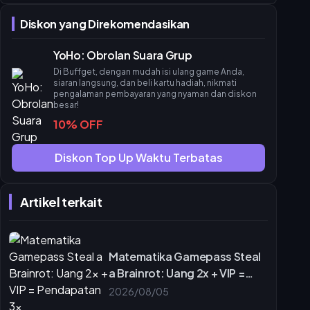
Fase 2: Penempatan Strategis
Diskon yang Direkomendasikan
Pertanian Solo vs. Strategi Sindikat Besar
ROI dan Investasi Waktu
YoHo: Obrolan Suara Grup
Mitigasi Risiko
Di Buffget, dengan mudah isi ulang game Anda,
Kesalahpahaman Dividen Ludo
siaran langsung, dan beli kartu hadiah, nikmati
pengalaman pembayaran yang nyaman dan diskon
Mitos Batas Dividen
besar!
Sinergi Voice Chat
10% OFF
Memanfaatkan buffget untuk Manajemen Sindikat
Pelacakan dan Optimalisasi
Diskon Top Up Waktu Terbatas
Daftar Periksa Akhir dan Langkah Selanjutnya
Daftar Periksa Hari Turnamen
Artikel terkait
Bergabung dengan Komunitas buffget
Pertanyaan yang Sering Diajukan
Matematika Gamepass Steal
a Brainrot: Uang 2x + VIP =
Pendapatan 3x
2026/08/05