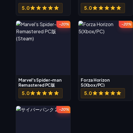
5.0
5.0
-20%
-20%
Marvel's Spider-man
Forza Horizon
Remastered PC版
5(Xbox/PC)
(Steam)
5.0
5.0
-20%