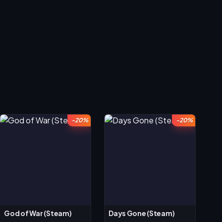
-20%
-20%
God of War (Steam)
Days Gone (Steam)