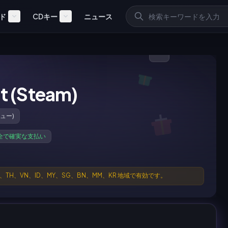
ド
CDキー
ニュース
t (Steam)
ビュー)
全で確実な支払い
、TW、PH、TH、VN、ID、MY、SG、BN、MM、KR 地域で有効です。