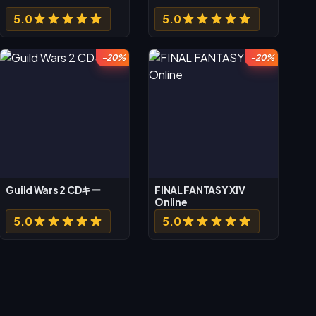
5.0
5.0
-20%
-20%
Guild Wars 2 CDキー
FINAL FANTASY XIV
Online
5.0
5.0