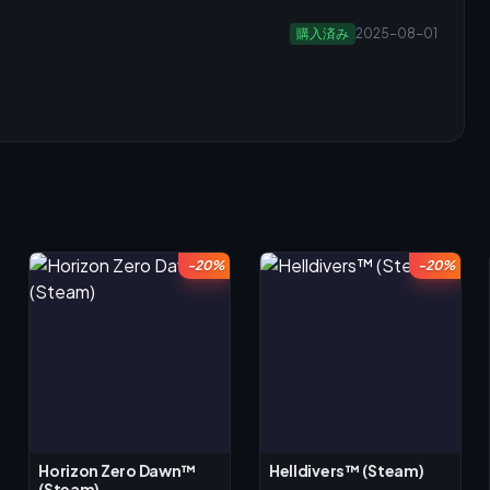
購入済み
2025-08-01
-20%
-20%
Horizon Zero Dawn™
Helldivers™ (Steam)
(Steam)