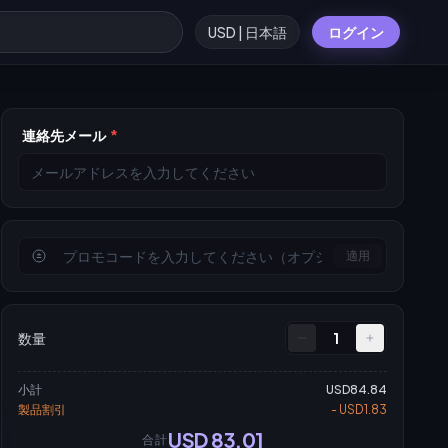
USD | 日本語
ログイン
連絡先メール
*
適用
数量
1
小計
USD84.84
製品割引
- USD1.83
USD 83.01
合計