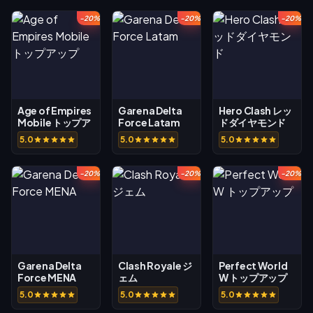
-20%
-20%
-20%
Age of Empires
Garena Delta
Hero Clash レッ
Mobile トップア
Force Latam
ドダイヤモンド
ップ
5.0
5.0
5.0
-20%
-20%
-20%
Garena Delta
Clash Royale ジ
Perfect World
Force MENA
ェム
W トップアップ
5.0
5.0
5.0