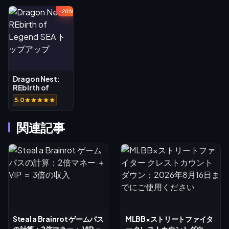
-20%
Dragon Nest:
REbirth of
Legend SEA ト
5.0
ップアップ
関連記事
Steal a Brainrot ゲームパス
MLBB×ストリートファイタ
の計算：2倍マネー ＋ VIP ＝
ー クレストカウントダウ