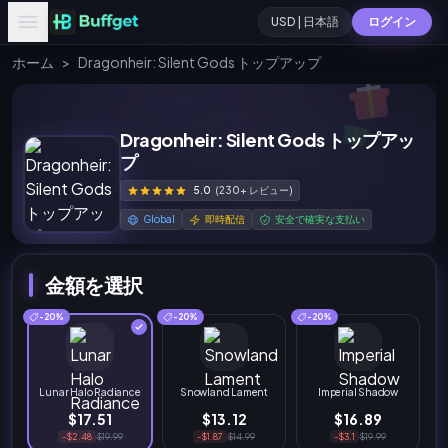
USD | 日本語
ログイン
ホーム
>
Dragonheir: Silent Gods トップアップ
Dragonheir: Silent Gods トップアッ
プ
5.0
(230+ レビュー)
Global
即時配信
安全で確実な支払い
金額を選択
-20%
-20%
-20%
Lunar Halo Radiance
Snowland Lament
Imperial Shadow
$17.51
$13.12
$16.89
-$2.48
$19.99
-$1.87
$14.99
-$3.1
$19.99