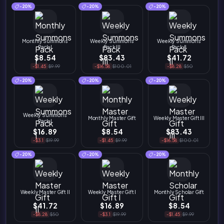
-20%
-20%
-20%
Monthly Summons
Weekly Summons
Weekly Summons
Pack I
Pack III
Pack II
$8.54
$83.43
$41.72
-$1.45
$9.99
-$16.58
$100.01
-$8.28
$50
-20%
-20%
-20%
Weekly Summons
Monthly Master Gift
Weekly Master Gift III
Pack I
$16.89
$8.54
$83.43
-$3.1
$19.99
-$1.45
$9.99
-$16.58
$100.01
-20%
-20%
-20%
Weekly Master Gift II
Weekly Master Gift I
Monthly Scholar Gift
$41.72
$16.89
$8.54
-$8.28
$50
-$3.1
$19.99
-$1.45
$9.99