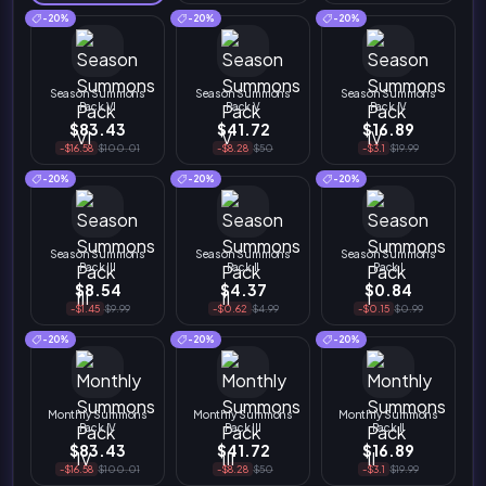
-20%
-20%
-20%
Season Summons
Season Summons
Season Summons
Pack VI
Pack V
Pack IV
$83.43
$41.72
$16.89
-$16.58
$100.01
-$8.28
$50
-$3.1
$19.99
-20%
-20%
-20%
Season Summons
Season Summons
Season Summons
Pack III
Pack II
Pack I
$8.54
$4.37
$0.84
-$1.45
$9.99
-$0.62
$4.99
-$0.15
$0.99
-20%
-20%
-20%
Monthly Summons
Monthly Summons
Monthly Summons
Pack IV
Pack III
Pack II
$83.43
$41.72
$16.89
-$16.58
$100.01
-$8.28
$50
-$3.1
$19.99