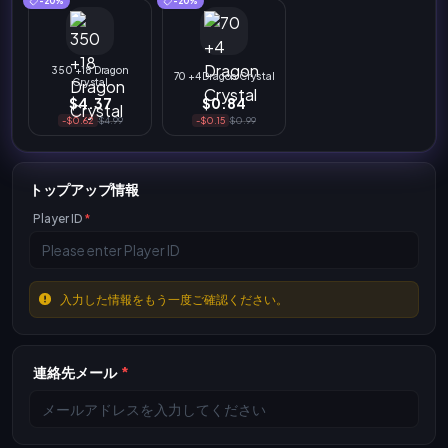
-20%
-20%
350 +18 Dragon
70 +4 Dragon Crystal
Crystal
$4.37
$0.84
-$0.62
$4.99
-$0.15
$0.99
トップアップ情報
Player ID
*
入力した情報をもう一度ご確認ください。
連絡先メール
*