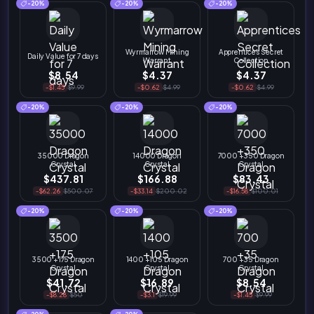
-20%
-20%
-20%
Wyrmarrow Mining
Apprentices Secret
Daily Value for 7 days
Warrant
Collection
$8.54
$4.37
$4.37
-$1.45
$9.99
-$0.62
$4.99
-$0.62
$4.99
-20%
-20%
-20%
35000 Dragon
14000 Dragon
7000 +350 Dragon
Crystal
Crystal
Crystal
$437.81
$166.88
$83.43
-$62.26
$500.07
-$33.14
$200.02
-$16.58
$100.01
-20%
-20%
-20%
3500 +175 Dragon
1400 +105 Dragon
700 +35 Dragon
Crystal
Crystal
Crystal
$41.72
$16.89
$8.54
-$8.28
$50
-$3.1
$19.99
-$1.45
$9.99