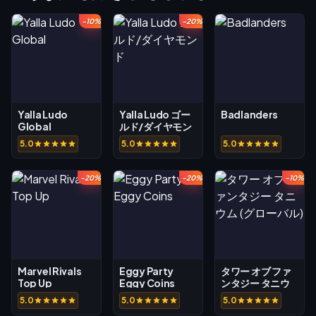
-10%
-20%
Yalla Ludo
Yalla Ludo ゴー
Badlanders
Global
ルド/ダイヤモン
ド
5.0
5.0
5.0
-20%
-20%
-10%
Marvel Rivals
Eggy Party
タワー オブ ファ
Top Up
Eggy Coins
ンタジー タニウ
ム (グローバル)
5.0
5.0
5.0