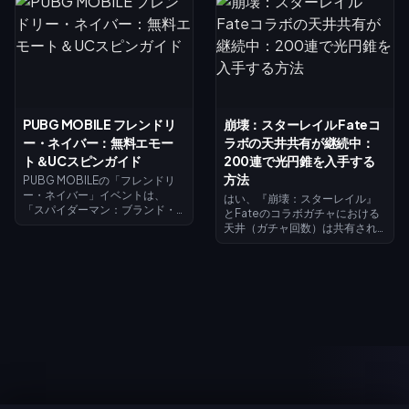
ン「モモ（綾瀬桃）」の入手に
スト・ストライクパス」（2026
つながる「霊力コイン」を集め
年7月15日～8月14日）では、最
ましょう。8月7日には墨子の
大レベル到達で520ゴールドが
「ジジ（オカルン/高倉健）」ス
還元されます。これはエリート
キンが登場する「霊力覚醒」が
パスの購入やリヴァイのガチャ
解放され、すべての交換は8月31
を引くのに十分な額です。この
日に終了します。
Blood Strike進撃の巨人コラボ
第1週ガイドでは、無料ゴールド
PUBG MOBILE フレンドリ
崩壊：スターレイル Fateコ
の効率的な貯め方、コードの引
ー・ネイバー：無料エモー
ラボの天井共有が継続中：
き換え方法、リヴァイを実質ほ
ぼ無料で入手するための還元の
ト＆UCスピンガイド
200連で光円錐を入手する
タイミングについて解説しま
方法
PUBG MOBILEの「フレンドリ
す。
ー・ネイバー」イベントは、
はい、『崩壊：スターレイル』
「スパイダーマン：ブランド・
とFateのコラボガチャにおける
ニュー・デイ」コラボレーショ
天井（ガチャ回数）は共有され
ンのストーリーアークであり、
ています。パート1（セイバーと
2026年7月30日から9月1日まで
アーチャー）は2026年7月11日に
開催されます。テーマに沿った
実装され、パート2（遠坂凛と配
クエストをクリアしてチャプタ
布のギルガメッシュ）はバージ
ーをアンロックし、映画の限定
ョン4.4にて2026年7月24日に
アバターやアバターフレームを
登場します。両方の期間で天井
獲得しましょう。8月1日〜2日に
カウンターは共有されており、
ログインすると期間限定スパイ
どちらのガチャイベントでも合
ダーマンエモートが手に入りま
計200連を引くことで、ギルガ
す。スピンには、10UC（1日最
メッシュまたはアーチャーのモ
初の1回）、標準40UC、10連バ
チーフ光円錐を無料で獲得でき
ンドル360UCが必要です。
ます。