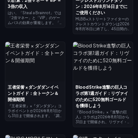
3倍の収入
ン：2026年8月16日までに
ご使用ください
はい、「Steal a Brainrot」では
「2倍マネー」と「VIP」のゲー
MLBB×ストリートファイターの
ムパスの効果が重複します。「2
クレストカウントダウンは2026
倍マネー」はコレクターの収入
年8月16日に終了し、45日間の
を倍増させ（×2）、VIPは×1.5を
コラボおよびクレスト交換所が
追加し、これらが掛け合わされ
閉じられます。未使用のクレス
ることで、4倍ではなく正確に基
トはイベント終了とともに消失
本収入の3倍になります。「2倍
する見込みですので、今すぐす
マネー」の価格は119ロバック
べての報酬と交換してくださ
ス、VIPは499ロバックス（合計
い。メインのコラボスキンは
618ロバックス）です。まずは
1,200クレスト、ペイントスキン
「2倍マネー」を購入し、基本収
は200クレストが必要です。イ
入が増えてきたらVIPを追加しま
ベントページで残高を確認し、
しょう。
以下の優先リストに従って、最
後の追い込みには25ダイヤのデ
王者栄誉 × ダンダダン イベ
Blood Strike進撃の巨人コ
イリーガチャを活用しましょ
ントガイド：全トークン＆
ラボ第1週ガイド：リヴァイ
う。
開催期間
のために520無料ゴールド
を獲得しよう
『王者栄誉』×『ダンダダン』コ
ラボイベントが2026年8月1日か
『Blood Strike』×『進撃の巨
ら31日まで開催されます。「調
人』コラボは2026年8月1日から
査ウィンドウ」でUFOサイトを
31日まで開催され、リヴァイ・
探索して「償還コイン」を入手
アッカーマンのスキンが限定プ
し、デイリーミッションをクリ
ールやラッキー限定ロットに登
アして妲己の無料エピックスキ
場します。「スプラッシュフェ