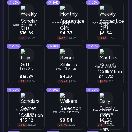
-20%
-20%
-20%
Monthly Apprentice
Weekly Apprentice
Weekly Scholar Gift
Gift
Gift
$16.89
$4.37
$8.54
-$3.1
$19.99
-$0.62
$4.99
-$1.45
$9.99
-20%
-20%
-20%
Masters Secret
Feys Gift
Sworn Siblings
Collection
$16.89
$4.37
$41.72
-$3.1
$19.99
-$0.62
$4.99
-$8.28
$50
-20%
-20%
-20%
Scholars Secret
Daily Supply from
Walkers Selection
Collection
Three Ears
$13.12
$8.54
$8.54
-$1.87
$14.99
-$1.45
$9.99
-$1.45
$9.99