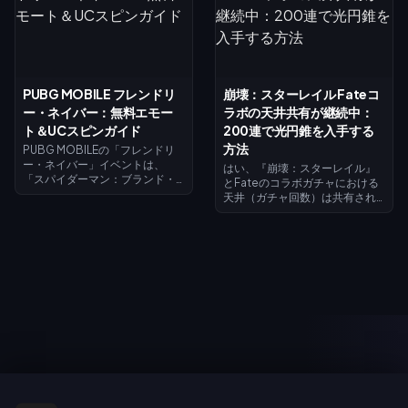
ましょう。8月7日には墨子の
大レベル到達で520ゴールドが
「ジジ（オカルン/高倉健）」ス
還元されます。これはエリート
キンが登場する「霊力覚醒」が
パスの購入やリヴァイのガチャ
解放され、すべての交換は8月31
を引くのに十分な額です。この
日に終了します。
Blood Strike進撃の巨人コラボ
第1週ガイドでは、無料ゴールド
PUBG MOBILE フレンドリ
崩壊：スターレイル Fateコ
の効率的な貯め方、コードの引
ー・ネイバー：無料エモー
ラボの天井共有が継続中：
き換え方法、リヴァイを実質ほ
ぼ無料で入手するための還元の
ト＆UCスピンガイド
200連で光円錐を入手する
タイミングについて解説しま
方法
PUBG MOBILEの「フレンドリ
す。
ー・ネイバー」イベントは、
はい、『崩壊：スターレイル』
「スパイダーマン：ブランド・
とFateのコラボガチャにおける
ニュー・デイ」コラボレーショ
天井（ガチャ回数）は共有され
ンのストーリーアークであり、
ています。パート1（セイバーと
2026年7月30日から9月1日まで
アーチャー）は2026年7月11日に
開催されます。テーマに沿った
実装され、パート2（遠坂凛と配
クエストをクリアしてチャプタ
布のギルガメッシュ）はバージ
ーをアンロックし、映画の限定
ョン4.4にて2026年7月24日に
アバターやアバターフレームを
登場します。両方の期間で天井
獲得しましょう。8月1日〜2日に
カウンターは共有されており、
ログインすると期間限定スパイ
どちらのガチャイベントでも合
ダーマンエモートが手に入りま
計200連を引くことで、ギルガ
す。スピンには、10UC（1日最
メッシュまたはアーチャーのモ
初の1回）、標準40UC、10連バ
チーフ光円錐を無料で獲得でき
ンドル360UCが必要です。
ます。