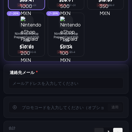
$53.41
$26.71
$18.69
-$0.6
$54.01
-$0.3
$27.01
-$0.21
$18.9
-20%
-20%
Nintendo eShop
Nintendo eShop
Prepaid Card 200
Prepaid Card 100
MXN
MXN
$10.68
$5.34
-$0.12
$10.8
-$0.06
$5.4
連絡先メール
*
適用
合計