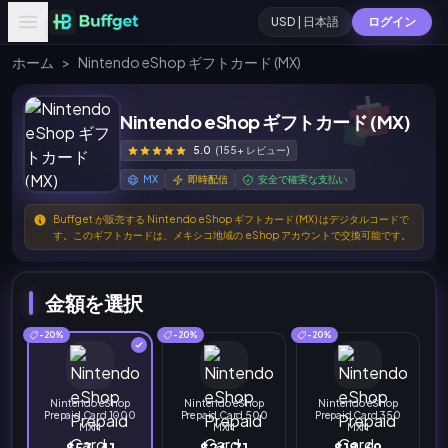
USD | 日本語
ログイン
ホーム
>
Nintendo eShop ギフトカード (MX)
Nintendo eShop ギフトカード (MX)
5.0
(155+ レビュー)
MX
即時配信
安全で確実な支払い
Buffget が販売する Nintendo eShop ギフトカード (MX) はデジタルコードで
す。このギフトカードは、メキシコ地域の eShop アカウントで交換可能です。
金額を選択
-20%
-20%
-20%
Nintendo eShop
Nintendo eShop
Nintendo eShop
Prepaid Card 1000
Prepaid Card 500
Prepaid Card 350
MXN
MXN
MXN