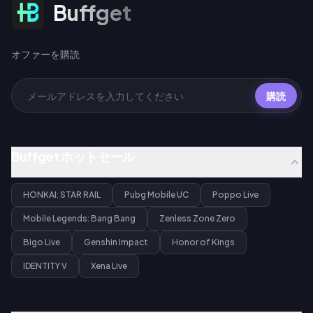
オファーを購読
Buffget
オファーを購読
購読
Buffget ホットセール
HONKAI: STAR RAIL
Pubg Mobile UC
Poppo Live
Mobile Legends: Bang Bang
Zenless Zone Zero
Bigo Live
Genshin Impact
Honor of Kings
IDENTITY V
Xena Live