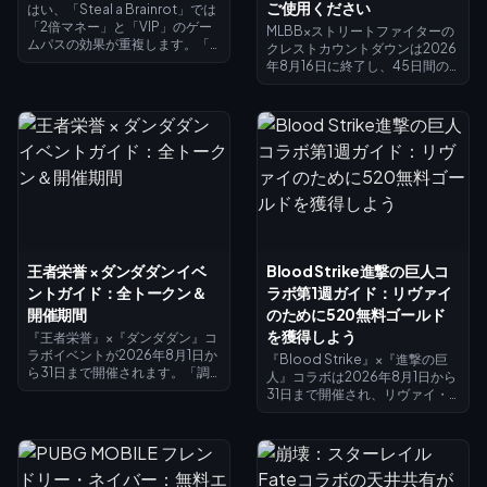
ご使用ください
はい、「Steal a Brainrot」では
「2倍マネー」と「VIP」のゲー
MLBB×ストリートファイターの
ムパスの効果が重複します。「2
クレストカウントダウンは2026
倍マネー」はコレクターの収入
年8月16日に終了し、45日間の
を倍増させ（×2）、VIPは×1.5を
コラボおよびクレスト交換所が
追加し、これらが掛け合わされ
閉じられます。未使用のクレス
ることで、4倍ではなく正確に基
トはイベント終了とともに消失
本収入の3倍になります。「2倍
する見込みですので、今すぐす
マネー」の価格は119ロバック
べての報酬と交換してくださ
ス、VIPは499ロバックス（合計
い。メインのコラボスキンは
618ロバックス）です。まずは
1,200クレスト、ペイントスキン
「2倍マネー」を購入し、基本収
は200クレストが必要です。イ
入が増えてきたらVIPを追加しま
ベントページで残高を確認し、
しょう。
以下の優先リストに従って、最
後の追い込みには25ダイヤのデ
王者栄誉 × ダンダダン イベ
Blood Strike進撃の巨人コ
イリーガチャを活用しましょ
ントガイド：全トークン＆
ラボ第1週ガイド：リヴァイ
う。
開催期間
のために520無料ゴールド
を獲得しよう
『王者栄誉』×『ダンダダン』コ
ラボイベントが2026年8月1日か
『Blood Strike』×『進撃の巨
ら31日まで開催されます。「調
人』コラボは2026年8月1日から
査ウィンドウ」でUFOサイトを
31日まで開催され、リヴァイ・
探索して「償還コイン」を入手
アッカーマンのスキンが限定プ
し、デイリーミッションをクリ
ールやラッキー限定ロットに登
アして妲己の無料エピックスキ
場します。「スプラッシュフェ
ン「モモ（綾瀬桃）」の入手に
スト・ストライクパス」（2026
つながる「霊力コイン」を集め
年7月15日～8月14日）では、最