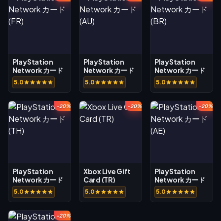
PlayStation
PlayStation
PlayStation
Network カード
Network カード
Network カード
(FR)
(AU)
(BR)
5.0
5.0
5.0
-20%
-20%
-20%
PlayStation
Xbox Live Gift
PlayStation
Network カード
Card (TR)
Network カード
(TH)
(AE)
5.0
5.0
5.0
-20%