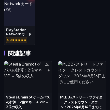
PlayStation
Network カード
(ZA)
5.0
関連記事
Steal a Brainrot ゲームパス
MLBB×ストリートファイタ
の計算：2倍マネー ＋ VIP ＝
ー クレストカウントダウ
3倍の収入
ン：2026年8月16日までに