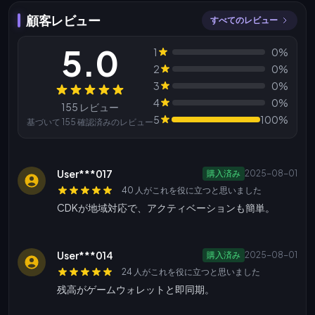
顧客レビュー
すべてのレビュー
5.0
1
0%
2
0%
3
0%
レビュー
4
0%
155 レビュー
5
100%
基づいて 155 確認済みのレビュー
User***017
購入済み
2025-08-01
40 人がこれを役に立つと思いました
CDKが地域対応で、アクティベーションも簡単。
User***014
購入済み
2025-08-01
24 人がこれを役に立つと思いました
残高がゲームウォレットと即同期。