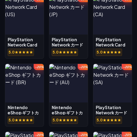
PlayStation
PlayStation
PlayStation
Network Card
Network カード
Network Card
(US)
(JP)
(CA)
5.0
5.0
5.0
-20%
-20%
-20%
Nintendo
Nintendo
PlayStation
eShop ギフトカ
eShop ギフトカ
Network カード
ード (BR)
ード (AU)
(SA)
5.0
5.0
5.0
-20%
-20%
-20%