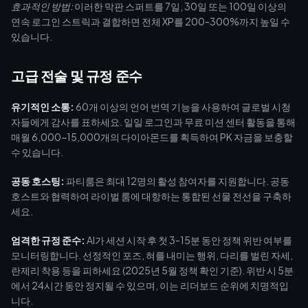
효과적인 방법:
이러한 막판 스퍼트를 7일, 30일 또는 100일 이상의
연속 로그인 스트릭과 결합하면 전체 XP를 200-300%까지 높일 수
있습니다.
고급 전술 및 규정 준수
유기적인 소통:
60개 이상의 언어 번역 기능을 사용하여 글로벌 시청
자들에게 감사를 표하세요. 일일 로그인과 무료 미션 센터 활동을 통해
매월 6,000~15,000개의 다이아몬드를 획득하여 PK 자금을 보충할
수 있습니다.
공동 호스팅:
파티룸은 최대 12명의 활성 참여자를 지원합니다. 공동
호스트와 협력하여 라이벌 룸에 대항하는 통합된 선물 전선을 구축하
세요.
엄격한 규정 준수:
AI가 세션 시작 후 첫 3-15분 동안 정책 위반 여부를
모니터링합니다. 선정적인 포즈, 혀를 내미는 행위, 다리를 벌린 자세,
란제리 착용 등을 피하세요 (2025년 5월 정책 확인 기준). 위반 시 5분
에서 24시간 동안 정지될 수 있으며, 이는 리더보드 순위에 치명적입
니다.