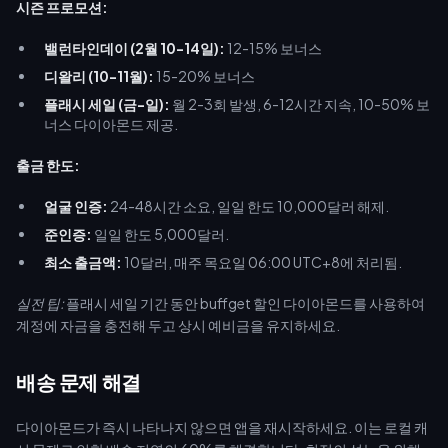
시즌 프로모션:
밸런타인데이 (2월 10-14일):
12-15% 보너스
디왈리 (10-11월):
15-20% 보너스
플래시 세일 (금-일):
월 2-3회 발생, 6-12시간 지속, 10-50% 보
너스 다이아몬드 제공.
출금 한도:
얼굴 인증:
24-48시간 소요, 일일 한도 10,000달러 해제.
준인증:
일일 한도 5,000달러.
최소 출금액:
10달러, 매주 목요일 06:00 UTC+8에 처리됨.
실전 팁:
플래시 세일 기간 동안 buffget 할인 다이아몬드를 사용하여
계정에 자금을 충전해 두고 상시 예비금을 유지하세요.
배송 문제 해결
다이아몬드가 즉시 나타나지 않으면 앱을 재시작하세요. 이는 로컬 캐