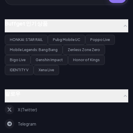
Buffget 인기 상품
HONKAI: STAR RAIL
Pubg Mobile UC
Poppo Live
Mobile Legends: Bang Bang
Zenless Zone Zero
Bigo Live
Genshin Impact
Honor of Kings
IDENTITY V
Xena Live
팔로우
X (Twitter)
Telegram