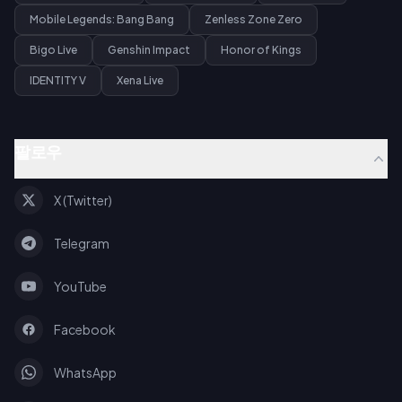
Mobile Legends: Bang Bang
Zenless Zone Zero
Bigo Live
Genshin Impact
Honor of Kings
IDENTITY V
Xena Live
팔로우
X (Twitter)
Telegram
YouTube
Facebook
WhatsApp