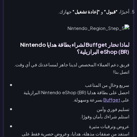
أخيرًا،
"قبول"
و
"إعادة تشغيل"
جهازك.
لماذا تختار Buffget لشراء بطاقة هدايا Nintendo
eShop (BR) البرازيلية؟
فريق دعم العملاء المخصص لدينا جاهز لمساعدتك في أي وقت.
اتصل بنا!
سريع وخالٍ من المتاعب
احصل على بطاقة هدايا Nintendo eShop (BR) البرازيلية
على
Buffget
بسرعة وسهولة.
تسليم فوري وآمن
استلم شراءك بأمان وفورًا.
عروض وترقيات مثيرة
استفد من صفقات مذهلة، هدايا، وعروض حصرية فقط على