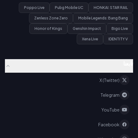
Poppo Live
Pubg Mobile UC
HONKAI: STAR RAIL
Zenless Zone Zero
Mobile Legends: Bang Bang
Honor of Kings
Genshin Impact
Bigo Live
Xena Live
IDENTITY V
تابعنا
X (Twitter)
Telegram
YouTube
Facebook