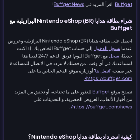
Buffget
. اقرأ المزيد في
Buffget News
!
شراء بطاقة هدايا Nintendo eShop (BR) البرازيلية مع
Buffget
احصل على بطاقة هدايا Nintendo eShop (BR) البرازيلية وعروض
عندما
تسجل الدخول
إلى حساب Buffget الخاص بك. إذا كنت
جديدًا،
سجل
مع Buffget اليوم! فريق الدعم 24/7 لدينا هنا
لمساعدتك في أي وقت. من فضلك لا تتردد في الاتصال للمساعدة
عبر صفحة '
اتصل بنا
' أو زيارة موقع الدعم الخاص بنا على
.
https://buffget.com/
تصفح موقع
Buffget
للعثور على ما تحتاجه، أو تحقق من المزيد
من أخبار الألعاب، العروض الحصرية، والتحديثات على
.
https://buffget.com/news/
كيفية استرداد بطاقة هدايا Nintendo eShop؟