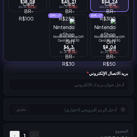
$18.08
$45.21
$54.24
$18.88
-$0.8
$47.19
-$1.98
$56.63
-$2.39
-20%
-20%
Nintendo eShop Gift
Nintendo eShop Gift
Card BR-R$30
Card BR-R$50
$6.3
$9.04
$7.56
-$1.26
$9.44
-$0.4
بريد الاتصال الإلكتروني
*
تطبيق
المجموع
1