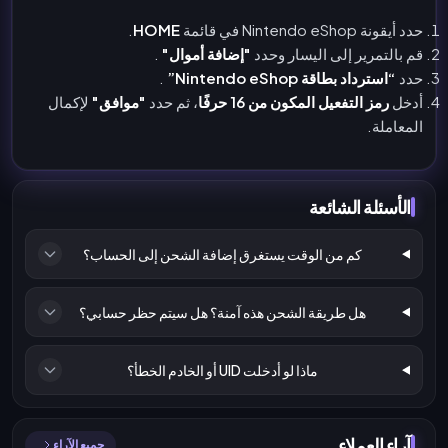
حدد أيقونة Nintendo eShop في قائمة
HOME
.
قم بالتمرير إلى اليسار وحدد
"إضافة أموال"
.
حدد
“استرداد بطاقة Nintendo eShop”
.
أدخل
رمز التفعيل المكون من 16 حرفًا
، ثم حدد
"موافق"
لإكمال
المعاملة.
الأسئلة الشائعة
كم من الوقت يستغرق إضافة الشحن إلى الحساب؟
هل طريقة الشحن هذه آمنة؟ هل سيتم حظر حسابي؟
ماذا لو أدخلت UID أو الخادم الخطأ؟
آراء العملاء
جميع الآراء