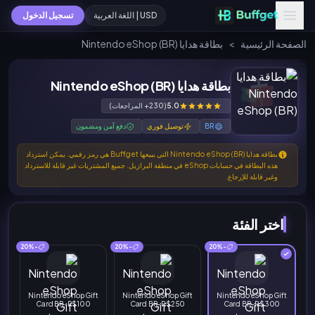
USD | اللغة العربية
تسجيل الدخول
الصفحة الرئيسية
>
بطاقة هدايا Nintendo eShop (BR)
بطاقة هدايا Nintendo eShop (BR)
5.0
(230+ المراجعات)
BR
توصيل فوري
دفع آمن ومضمون
بطاقة هدايا Nintendo eShop (BR) التي يبيعها Buffget هي رمز رقمي. يمكن استرداد
هذه البطاقة في حسابات eShop في منطقة البرازيل. جميع المشتريات غير قابلة للاسترداد
وغير قابلة للإرجاع.
اختر الفئة
-20%
-20%
-20%
Nintendo eShop Gift
Nintendo eShop Gift
Nintendo eShop Gift
Card BR-R$100
Card BR-R$250
Card BR-R$300