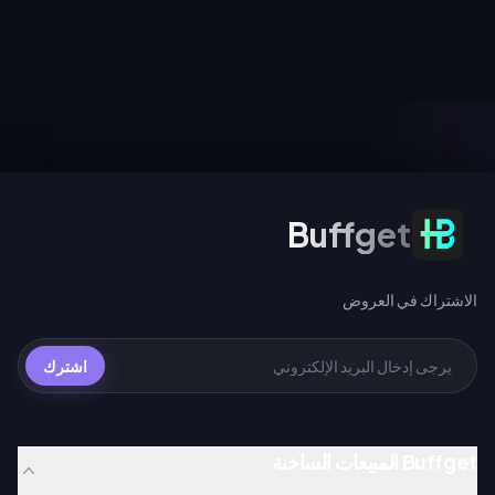
الفيلم، وسجل الدخول في الفترة من 1
بالإضافة إلى الشخصية المجانية
إلى 2 أغسطس للحصول على حركة
Gilgamesh) في 24 يوليو 2026
تعبيرية لفترة محدودة لشخصية
ضمن الإصدار 4.4. تشترك كلا
سبايدر مان، وقم بالتدوير مقابل 10
المرحلتين في عداد ضمان واحد،
UC (السحب اليومي الأول)، أو 40
ويمنح إجراء 200 سحب عبر أي حدث
UC للسحب العادي، أو 360 UC لكل
سحب مخروطاً ضوئياً مميزاً مجانياً لـ
حزمة تضم 10 عمليات سحب.
Gilgamesh أو Archer.
الاشتراك في العروض
Buffget
الاشتراك في العروض
اشترك
Buffget المبيعات الساخنة