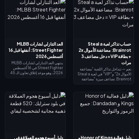
حساب تذاكر لعبة Steal a
العد التنازلي لشارات MLBB
Brainrot: مضاعفة الأموال 2x
Street Fighter: أنفقها قبل 16
+ بطاقة VIP = دخل مضاعف 3
أغسطس 2026
مرات
ينتهي العد التنازلي لشارات MLBB
Street Fighter في 16 أغسطس
نعم — تتداخل تذاكر اللعبة "مضاعفة
2026، وهو موعد إغلاق تعاون الـ 45
الأموال 2x" و"VIP" في لعبة Steal a
يوماً ومتجر استبدال الشارات الخاص
Brainrot. تضاعف ميزة "مضاعفة
به. من المتوقع أن تنتهي صلاحية
الأموال 2x" دخل الجامع (×2)، وتضيف
الشارات غير المستخدمة بنهاية
ميزة "VIP" (×1.5)، وتتضاعف معاً
الحدث، لذا احرص على استبدال كل
لتعطيك بالضبط 3 أضعاف الدخل
شيء الآن: تكلفة أزياء التقاطع
الأساسي - وليس 4 أضعاف. تبلغ
الرئيسية 1,200 شارة، والأزياء
تكلفة مضاعفة الأموال 2x نحو 119
الملونة البديلة 200 شارة. تحقق من
روبوكس، وتكلفة VIP نحو 499
رصيدك في صفحة الحدث، واتبع قائمة
(الإجمالي 618). اشترِ مضاعفة الأموال
الأولوية أدناه، واستخدم سحب الـ 25
2x أولاً؛ ثم أضف بطاقة VIP بمجرد أن
دايموند اليومي لأي محاولة أخيرة.
يبرر دخلك الأساسي ذلك.
دليل فعالية Honor of Kings و
دليل أسبوع هجوم العملاقة في