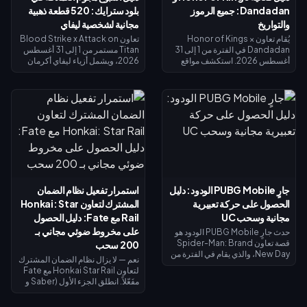
Dandadan: جميع الرموز
بلود سترايك: 520 قطعة ذهبية
والتواريخ
مجانية لشخصية ليفاي
يُقام تعاون Honor of Kings ×
تعاون Blood Strike x Attack on
Dandadan في الفترة من 1 إلى 31
Titan مستمر من 1 إلى 31 أغسطس
أغسطس 2026. استكشف مواقع
2026، ويشمل أزياء ليفاي أكرمان
الأجسام الطائرة المجهولة (UFO) في
في الحوض المحدود وغنائم الحظ
نافذة التحقيق للحصول على عملات
المحدودة. تذكرة سبلاش فست
الاسترداد، وأنجز المهام اليومية
سترايك (15 يوليو – 14 أغسطس
للحصول على عملات رييروكو
2026) تعيد لك 520 قطعة ذهبية عند
(Reiryoku) - وهي العملة
الوصول إلى المستوى الأقصى — وهي
المستخدمة للحصول على مظهر مومو
كافية لتمويل تذكرة النخبة أو محاولات
أيايسي (Momo Ayase) الملحمي
الحصول على ليفاي. يوضح لك دليل
المجاني لبطلة داجي (Daji). يُفتح
الأسبوع الأول هذا كيفية جمع الذهب
نظام إيقاظ القوة الروحية في 7
المجاني، واسترداد الرموز، وتوقيت
أغسطس مع مظهر جiji (جيجي) لبطل
استرداد الأموال بحيث لا يكلفك ليفاي
موزي (Mozi)، وتُغلق جميع عمليات
شيئاً تقريباً.
جارٍ PUBG Mobile الودود: دليل
استمرار تفعيل نظام الضمان
الاستبدال في 31 أغسطس.
الحصول على حركة تعبيرية
المشترك لتعاون Honkai: Star
مجانية وسحب UC
Rail مع Fate: دليل الحصول
على مخروط ضوئي مجاني بـ
حدث جارٍ PUBG Mobile الودود هو
قصة تعاون Spider-Man: Brand
200 سحب
New Day، والذي يقام في الفترة من
نعم — لا يزال نظام الضمان المشترك
30 يوليو إلى 1 سبتمبر 2026. أكمل
لتعاون Honkai Star Rail مع Fate
المهام ذات الطابع الخاص لفتح
مفَعّلاً. انطلق الجزء الأول (Saber و
الفصول واكتساب صور رمزية
Archer) في 11 يوليو 2026؛ بينما
وإطارات صور رمزية حصرية من
يصل الجزء الثاني (Rin Tohsaka