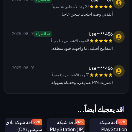
27 وجد الأشخاص هذا مفيداً
أنقذني وقت احتجت شحن عاجل.
User***456
تم الشراء
2025-08-01
48 وجد الأشخاص هذا مفيداً
المفاتيح أصلية، ما واجهت قيود منطقة.
User***456
2025-08-01
31 وجد الأشخاص هذا مفيداً
اشتريت PIN لصديقي، وفعلناه بسهولة.
قد يعجبك أيضاً...
-20%
-20%
-20%