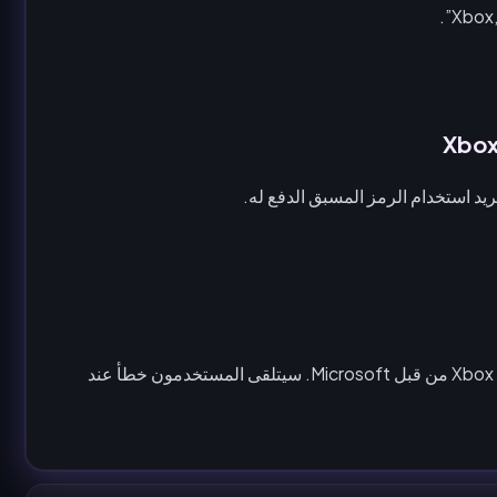
لا يُسمح بعد الآن بـ 'stacking' اشتراكات Xbox Live من قبل Microsoft. سيتلقى المستخدمون خطأ عند