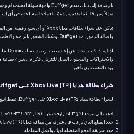
بالإضافة إلى ذلك، يقدم Buffget واج
سهلاً ومريحًا. كما يقدمون دعمًا للعملاء للمساعدة في أي اس
وأصالة الرموز. مع Buffget، يمكنك الشعور بالراحة والاطمئنان لأنك تشتري من مصدر موثوق.
لذلك، إذا
وبدء اللعب دون تأخير!
شراء بطاقة هدايا Xbox Live (TR) على Buffget
لشراء بطاقة هدايا Xbox Live (TR) على Buffget، فقط اتبع هذه الخطوات:
اذهب إلى موقع Buffget وابحث عن "Xbox Live Gift Card (TR)".
حدد المبلغ الذي ترغب في شرائه من بطاقة هدايا Xbox Live (TR).
حدد طريقة الدفع المفضلة لديك وأكمل المعاملة.