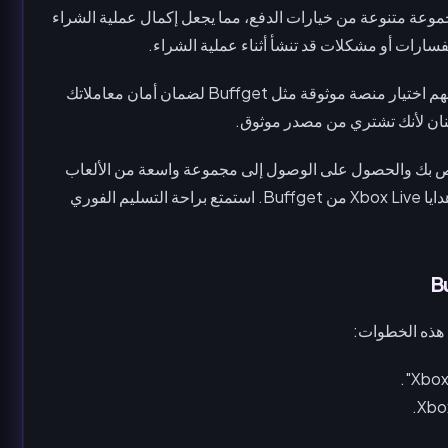
هة سهلة الاستخدام ومجموعة متنوعة من خيارات الدفع، مما يجعل إكمال عملية الشراء
تفسارات أو مشكلات قد تنشأ أثناء عملية الشراء.
تذكر، عند شراء بطاقات هدايا Xbox أو أي سلع رقمية، من المهم اختيار منصة موثوقة مثل Buffget لضمان أمان معاملاتك
 كنت تبحث عن إعادة تعبئة رصيد حساب Xbox الخاص بك والحصول على الوصول إلى مجموعة واسعة من الألعاب
والاشتراكات والمحتوى القابل للتنزيل، فكر في شراء بطاقة هدايا Xbox Live من Buffget. استمتع براحة التسليم الفوري