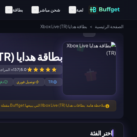
لعبة
شحن مباشر
بطاقة
الصفحة الرئيسية
>
بطاقة هدايا Xbox Live (TR)
بطاقة هدايا Xbox Live (TR)
5.0
(137+ المراجعات)
TR
توصيل فوري
دفع
ملاحظة هامة: بطاقات هدايا Xbox Live (TR) التي يبيعها Buffget مقفلة حسب المنطقة. صالحة فقط لمستخدمي حساب Xbox Live المسجلين في تركيا.
اختر الفئة