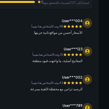
5
استناداً إلى 137 التقييمات المُتحقق منها
User***004
48 وجد الأشخاص هذا مفيداً
الأسعار أحسن من مواقع ثانية جربتها.
User***123
15 وجد الأشخاص هذا مفيداً
المفاتيح أصلية، ما واجهت قيود منطقة.
User***002
43 وجد الأشخاص هذا مفيداً
الرصيد تزامن مع محفظة اللعبة بسرعة.
User***789