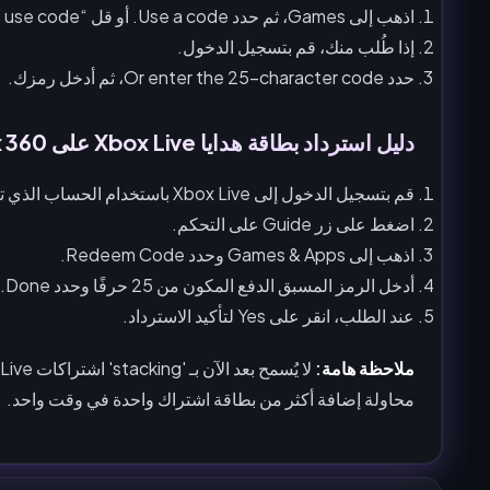
اذهب إلى Games، ثم حدد Use a code. أو قل “Xbox, use code”.
إذا طُلب منك، قم بتسجيل الدخول.
حدد Or enter the 25-character code، ثم أدخل رمزك.
دليل استرداد بطاقة هدايا Xbox Live على Xbox 360
قم بتسجيل الدخول إلى Xbox Live باستخدام الحساب الذي تريد استخدام الرمز المسبق الدفع له.
اضغط على زر Guide على التحكم.
اذهب إلى Games & Apps وحدد Redeem Code.
أدخل الرمز المسبق الدفع المكون من 25 حرفًا وحدد Done.
عند الطلب، انقر على Yes لتأكيد الاسترداد.
ملاحظة هامة:
محاولة إضافة أكثر من بطاقة اشتراك واحدة في وقت واحد.