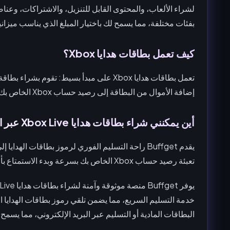
بفئات مختلفة، مما يسمح لك باختيار المبلغ الذي يناسب ميزاني
كيف تعمل بطاقات هدايا Xbox؟
إضافة الأموال من البطاقة إلى رصيد حساب Xbox الخاص بك، والذي يمكن استخدامه لإجراء مشتريات داخل نظام Xbox.
أين يمكنني شراء بطاقات هدايا Xbox Live عبر الإنترنت بخصم؟
تعبئة رصيد حساب Xbox الخاص بك بسرعة وبدء الاستمتاع بألعابك ومحتواك المفضلين.
خدمة التسليم السريع، مما يضمن تلقي رموز بطاقات الهدايا ا
البطاقات المادية أو التسليم عبر البريد الإلكتروني، مما يسمح لك ببدء استخد