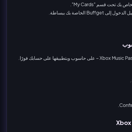
بطاقات هدايا Xbox، وبطاقات Xbox Live gold، وبطاقات Xbox Music Pass – على حاسوب وبتطبيقها على حسابك فورًا.