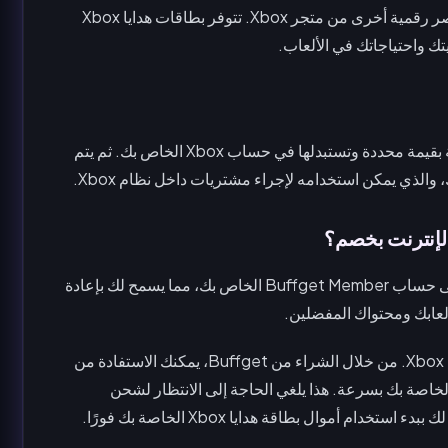
لشراء الألعاب، والمحتوى القابل للتنزيل، والاشتراكات، وعناصر رقمية أخرى من متجر Xbox. تتوفر بطاقات هدايا Xbox
تك واحتياجاتك في الألعاب.
تعمل بطاقات هدايا Xbox على مبدأ بسيط: تقوم بشراء بطاقة بقيمة محددة وتستبدلها في حساب Xbox الخاص بك. ثم يتم
يقدم Buffget راحة التسليم الفوري لرموز بطاقات الهدايا إلى حساب Buffget Member الخاص بك، مما يسمح لك بإعادة
يوفر Buffget منصة موثوقة وآمنة لشراء بطاقات هدايا Xbox Live. من خلال الشراء من Buffget، يمكنك الاستفادة من
لخاصة بك بسرعة. هذا يلغي الحاجة إلى الانتظار لشحن
ام أموال بطاقة هدايا Xbox الخاصة بك فورًا.