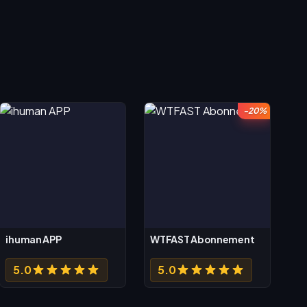
-20%
ihuman APP
WTFAST Abonnement
5.0
5.0