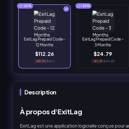
-20%
-20%
ExitLag Prepaid Code -
ExitLag Prepaid Code -
12 Months
3 Months
$112.26
$24.79
-$8.84
$121.1
-$5.49
$30.28
Description
À propos d'ExitLag
ExitLag est une application logicielle conçue pour a