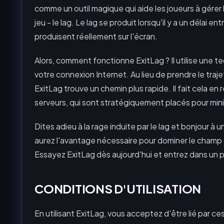
comme un outil magique qui aide les joueurs à gérer
jeu - le lag. Le lag se produit lorsqu'il y a un délai e
produisent réellement sur l'écran.
Alors, comment fonctionne ExitLag ? Il utilise une 
votre connexion Internet. Au lieu de prendre le traj
ExitLag trouve un chemin plus rapide. Il fait cela en 
serveurs, qui sont stratégiquement placés pour minim
Dites adieu à la rage induite par le lag et bonjour à
aurez l'avantage nécessaire pour dominer le champ de 
Essayez ExitLag dès aujourd'hui et entrez dans un pa
CONDITIONS D'UTILISATION
En utilisant ExitLag, vous acceptez d'être lié par ce