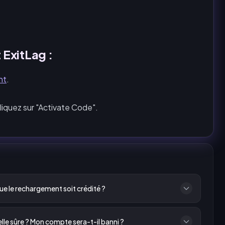
ExitLag :
nt
.
iquez sur "Activate Code".
e le rechargement soit crédité ?
e sûre ? Mon compte sera-t-il banni ?