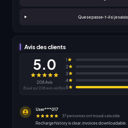
Que se passe-t-il si je saisi
Avis des clients
5.0
1
2
3
Avis
4
208 Avis
5
Basé sur 208 avis vérifiés
User***017
37 personnes ont trouvé cela utile
Recharge history is clear, invoices downloadable.