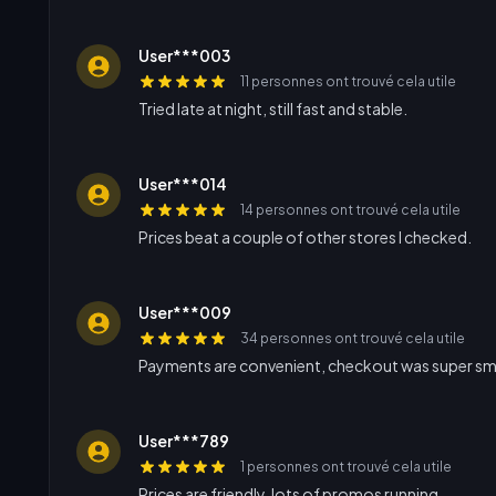
User***003
11 personnes ont trouvé cela utile
Tried late at night, still fast and stable.
User***014
14 personnes ont trouvé cela utile
Prices beat a couple of other stores I checked.
User***009
34 personnes ont trouvé cela utile
Payments are convenient, checkout was super s
User***789
1 personnes ont trouvé cela utile
Prices are friendly, lots of promos running.