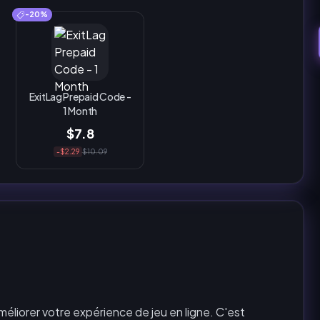
-20%
ExitLag Prepaid Code -
1 Month
$7.8
-$2.29
$10.09
méliorer votre expérience de jeu en ligne. C'est