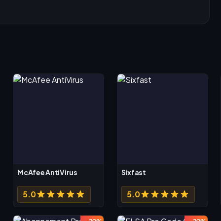
McAfee AntiVirus
Sixfast
5.0
5.0