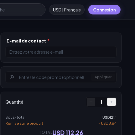
USD | Français
Connexion
E-mail de contact
*
Appliquer
Quantité
1
Sous-total
USD121.1
Remise sur le produit
- USD8.84
USD 112.26
TOTAL