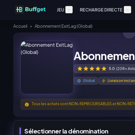
JEU
RECHARGE DIRECTE
Accueil
>
Abonnement ExitLag (Global)
Abonnement 
5.0
(208+ Avis
Global
Livraison insta
Tous les achats sont NON-REMBOURSABLES et NON-RE
Sélectionner la dénomination