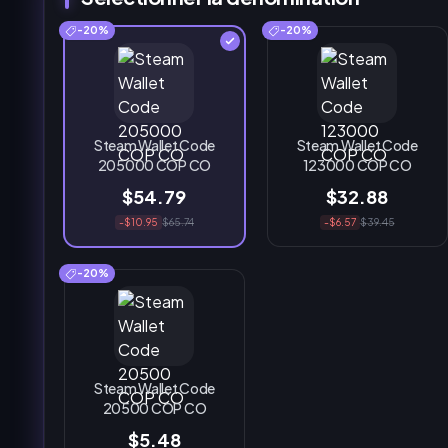
-20%
-20%
Steam Wallet Code
Steam Wallet Code
205000 COP CO
123000 COP CO
$54.79
$32.88
-$10.95
$65.74
-$6.57
$39.45
-20%
Steam Wallet Code
20500 COP CO
$5.48