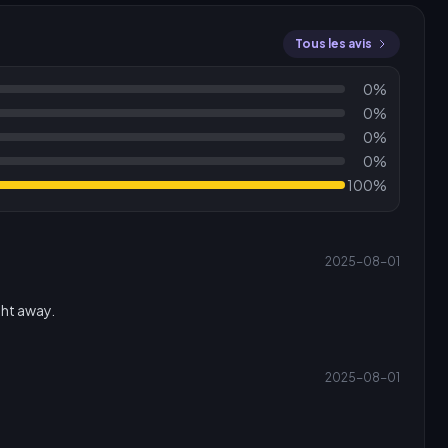
Tous les avis
0%
0%
0%
0%
100%
2025-08-01
ght away.
2025-08-01