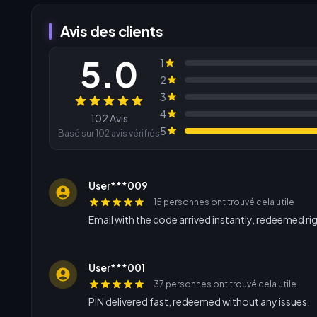
Avis des clients
5.0
1
2
3
Avis
4
102 Avis
5
Basé sur 102 avis vérifiés
User***009
15 personnes ont trouvé cela utile
Email with the code arrived instantly, redeemed ri
User***001
37 personnes ont trouvé cela utile
PIN delivered fast, redeemed without any issues.