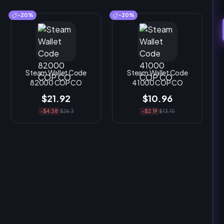
-20%
-20%
Steam Wallet Code
Steam Wallet Code
82000 COP CO
41000 COP CO
$21.92
$10.96
-$4.38
$26.3
-$2.19
$13.15