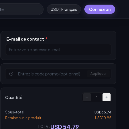
USD | Français
Connexion
E-mail de contact
*
Appliquer
Quantité
1
Sous-total
USD65.74
Remise sur le produit
- USD10.95
USD 54.79
TOTAL