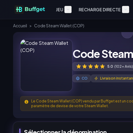
JEU
RECHARGE DIRECTE
Accueil
>
Code Steam Wallet (COP)
Code Steam 
5.0
(102+ Avis)
CO
Livraison instanta
Le Code Steam Wallet (COP) vendu par Buffget est un cod
paramètre de devise de votre Steam Wallet.
Sélectionner la dénomination