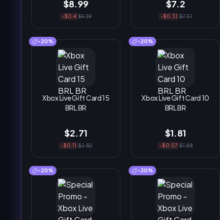
$8.99
$7.2
-$0.4
$9.39
-$0.31
$7.51
-20%
-20%
Xbox Live Gift Card 15
Xbox Live Gift Card 10
BRL BR
BRL BR
$2.71
$1.81
-$0.11
$2.82
-$0.07
$1.88
-20%
-20%