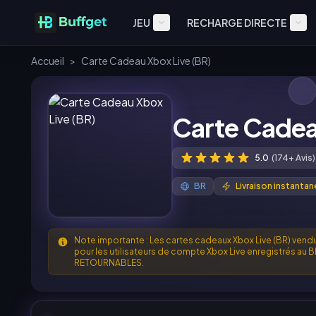
JEU
RECHARGE DIRECTE
Accueil
>
Carte Cadeau Xbox Live (BR)
Carte Cadea
5.0
(174+ Avis)
BR
Livraison instantan
Note importante : Les cartes cadeaux Xbox Live (BR) vendu
pour les utilisateurs de compte Xbox Live enregistrés a
RETOURNABLES.