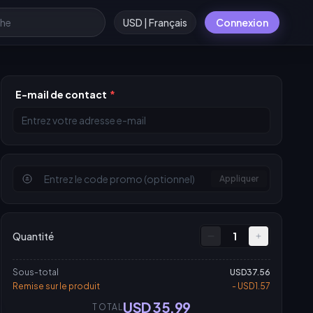
USD | Français
Connexion
E-mail de contact
*
Appliquer
Quantité
1
Sous-total
USD37.56
Remise sur le produit
- USD1.57
USD 35.99
TOTAL