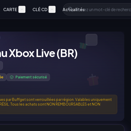
CARTE
CLÉ CD
Actualités
u Xbox Live (BR)
ée
Paiement sécurisé
es par Buffget sont verrouillées par région. Valables uniquement
u BRÉSIL. Tous les achats sont NON REMBOURSABLES et NON