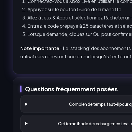
Connectez-vous à Xbox Live en utilisant le compt
Appuyez sur le bouton Guide de la manette.
Allez à Jeux & Apps et sélectionnez Racheter un
Entrez le code prépayé à 25 caractères et séle
Lorsque demandé, cliquez sur Oui pour confirmer
Note importante :
Le 'stacking' des abonnements X
utilisateurs recevront une erreur lorsqu'ils tenteron
Questions fréquemment posées
Combien de temps faut-il pour qu
Cette méthode de rechargement est-ell