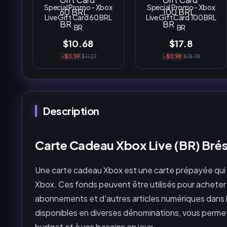
Special Promo - Xbox
Special Promo - Xbox
Live Gift Card 60 BRL
Live Gift Card 100 BRL
BR
BR
$10.68
$17.8
-$0.59
$11.27
-$0.98
$18.78
Description
Carte Cadeau Xbox Live (BR) Brés
Une carte cadeau Xbox est une carte prépayée qui
Xbox. Ces fonds peuvent être utilisés pour acheter
abonnements et d'autres articles numériques dans 
disponibles en diverses dénominations, vous permet
budget et à vos besoins en jeux.