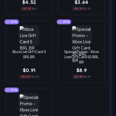
$4.52
$3.64
-$0.18
$4.7
-$0.14
$3.78
-20%
-20%
Xbox Live Gift Card 5
Special Promo - Xbox
BRL BR
Live Gift Card 50 BRL
BR
$0.91
$8.9
-$0.03
$0.94
-$0.49
$9.39
-20%