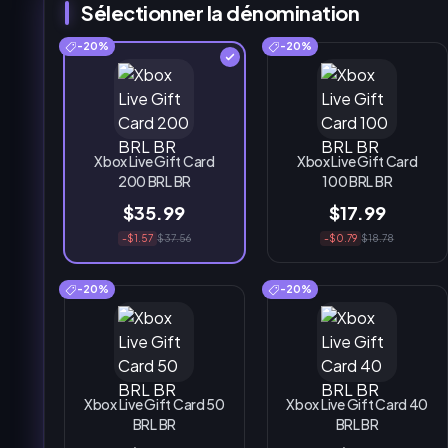
Sélectionner la dénomination
-20%
-20%
Xbox Live Gift Card
Xbox Live Gift Card
200 BRL BR
100 BRL BR
$35.99
$17.99
-$1.57
$37.56
-$0.79
$18.78
-20%
-20%
Xbox Live Gift Card 50
Xbox Live Gift Card 40
BRL BR
BRL BR