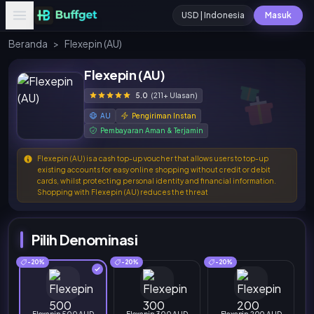
USD | Indonesia
Masuk
Beranda
>
Flexepin (AU)
Flexepin (AU)
5.0
(211+ Ulasan)
AU
Pengiriman Instan
Pembayaran Aman & Terjamin
Flexepin (AU) is a cash top-up voucher that allows users to top-up
existing accounts for easy online shopping without credit or debit
cards, whilst protecting personal identity and financial information.
Shopping with Flexepin (AU) reduces the threat
Pilih Denominasi
-20%
-20%
-20%