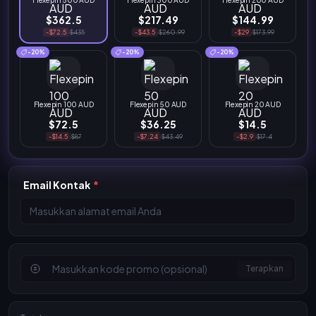
Flexepin 500 AUD
Flexepin 300 AUD
Flexepin 200 AUD
$362.5
$217.49
$144.99
-$72.5
$435
-$43.5
$260.99
-$29
$173.99
-20%
-20%
-20%
Flexepin 100 AUD
Flexepin 50 AUD
Flexepin 20 AUD
$72.5
$36.25
$14.5
-$14.5
$87
-$7.24
$43.49
-$2.9
$17.4
Email Kontak
*
Terapkan