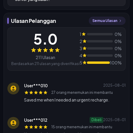
Ulasan Pelanggan
Semua Ulasan
5.0
1
0%
2
0%
3
0%
Ulasan
4
0%
211 Ulasan
5
100%
Berdasarkan 211 ulasan yang diverifikasi
User***010
2025-08-01
27 orang menemukan ini membantu
Saved me when I needed an urgent recharge.
User***012
Dibeli
2025-08-01
15 orang menemukan ini membantu