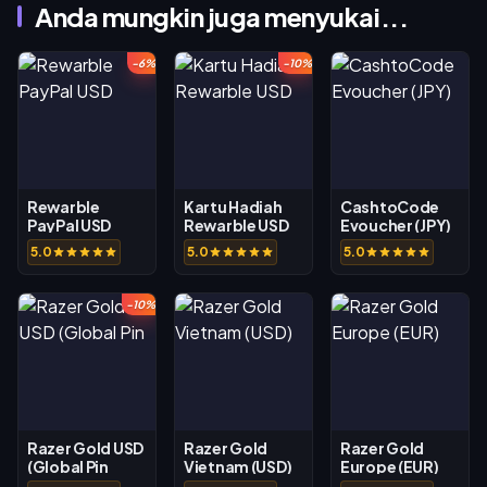
Anda mungkin juga menyukai...
-6%
-10%
Rewarble
Kartu Hadiah
CashtoCode
PayPal USD
Rewarble USD
Evoucher (JPY)
5.0
5.0
5.0
-10%
Razer Gold USD
Razer Gold
Razer Gold
(Global Pin
Vietnam (USD)
Europe (EUR)