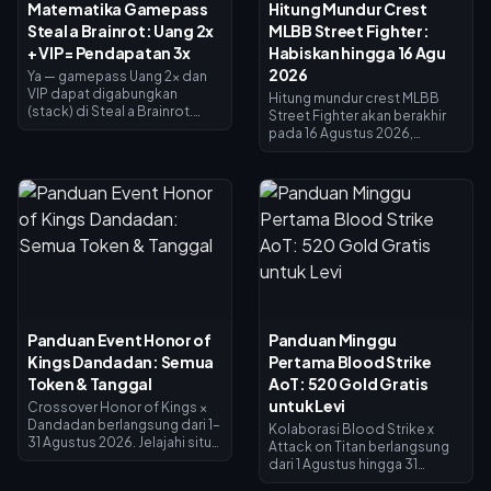
Matematika Gamepass
Hitung Mundur Crest
Steal a Brainrot: Uang 2x
MLBB Street Fighter:
+ VIP = Pendapatan 3x
Habiskan hingga 16 Agu
2026
Ya — gamepass Uang 2x dan
VIP dapat digabungkan
Hitung mundur crest MLBB
(stack) di Steal a Brainrot.
Street Fighter akan berakhir
Uang 2x menggandakan
pada 16 Agustus 2026,
pendapatan kolektor (×2), VIP
bersamaan dengan
menambahkan ×1.5, dan
berakhirnya kolaborasi 45 hari
keduanya dikalikan untuk
dan toko penukaran Crest.
menghasilkan tepat 3x
Crest yang tidak terpakai
pendapatan dasar — bukan
diperkirakan akan
4x. Uang 2x seharga 119 Robux,
kedaluwarsa bersamaan
VIP seharga 499 (total 618).
dengan event ini, jadi tukarkan
Beli Uang 2x terlebih dahulu;
semuanya sekarang: skin
tambahkan VIP setelah
crossover utama seharga
pendapatan dasar Anda
1.200 Crest, varian Painted
memadai.
seharga 200. Periksa saldo
Panduan Event Honor of
Panduan Minggu
Anda di halaman event, ikuti
Kings Dandadan: Semua
Pertama Blood Strike
daftar prioritas di bawah ini,
dan gunakan undian harian 25
Token & Tanggal
AoT: 520 Gold Gratis
Diamond untuk dorongan
untuk Levi
Crossover Honor of Kings ×
terakhir.
Dandadan berlangsung dari 1–
Kolaborasi Blood Strike x
31 Agustus 2026. Jelajahi situs
Attack on Titan berlangsung
UFO di Jendela Investigasi
dari 1 Agustus hingga 31
untuk mendapatkan Koin
Agustus 2026, dengan skin