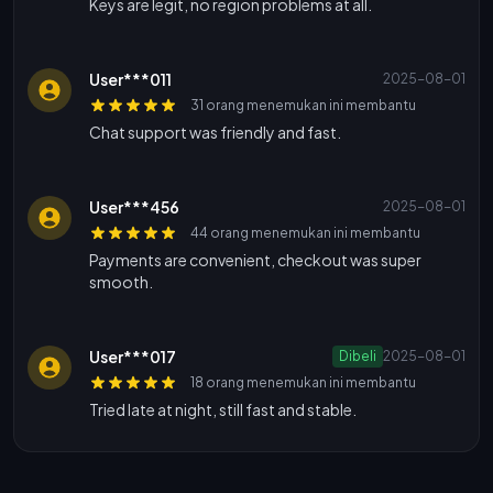
Keys are legit, no region problems at all.
User***011
2025-08-01
31 orang menemukan ini membantu
Chat support was friendly and fast.
User***456
2025-08-01
44 orang menemukan ini membantu
Payments are convenient, checkout was super
smooth.
User***017
Dibeli
2025-08-01
18 orang menemukan ini membantu
Tried late at night, still fast and stable.