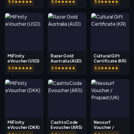
5.0
5.0
5.0
MiFinity
Razer Gold
Cultural Gift
eVoucher (USD)
Australia (AUD)
Certificate (KR)
5.0
5.0
5.0
MiFinity
CashtoCode
Neosurf
eVoucher (DKK)
Evoucher (ARS)
Voucher /
Prepaid (UK)