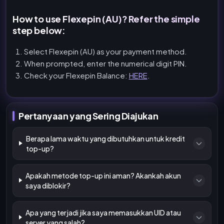
How to use Flexepin (AU)? Refer the simple
step below:
Select Flexepin (AU) as your payment method.
When prompted, enter the numerical digit PIN.
Check your Flexepin Balance:
HERE
.
Pertanyaan yang Sering Diajukan
Berapa lama waktu yang dibutuhkan untuk kredit
top-up?
Apakah metode top-up ini aman? Akankah akun
saya diblokir?
Apa yang terjadi jika saya memasukkan UID atau
server yang salah?