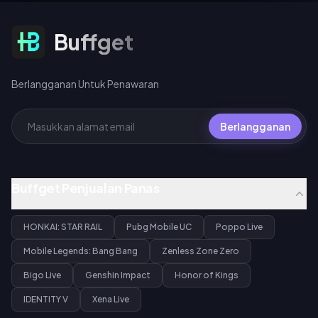
pertama), 40 UC standar, atau
360 UC per bundel 10x spin.
Berlangganan Untuk Penawaran
Buffget
Berlangganan Untuk Penawaran
Berlangganan
Buffget Penjualan Panas
HONKAI: STAR RAIL
Pubg Mobile UC
Poppo Live
Mobile Legends: Bang Bang
Zenless Zone Zero
Bigo Live
Genshin Impact
Honor of Kings
IDENTITY V
Xena Live