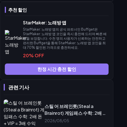
대용량 팩
추천 할인
패밀리전 조율 및 자금 관리
교대 근무 일정 및 역할 분담
StarMaker: 노래방 앱
패밀리 수익 역량
StarMaker: 노래방 앱의 공식 파트너인 Buffget은
공정한 보상 분배
StarMaker: 노래방 앱 코인을 즉시 충전해 드리며 빠른 배
송을 보장합니다. 수천 명의 사용자가 신뢰하는 안전하고
VIP 특권 및 SupernovaX 경제
편리한 Buffget을 통해 StarMaker: 노래방 앱 코인을 최
VIP 혜택 및 가격
대 70% 할인된 가격으로 충전하세요.
20% OFF
SupernovaX 콘테스트 전략
패시브 수입 및 주의해야 할 실수
한정 시간 충전 할인
무료 코인 극대화
치명적인 실수
자주 묻는 질문(FAQ)
관련 기사
스틸 어 브레인롯(Steal a
Brainrot) 게임패스 수학: 2배 돈
+ VIP = 3배 수익
2026/08/05