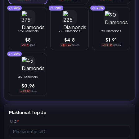
-20%
-20%
-20%
375 Diamonds
225 Diamonds
90 Diamonds
$8
$4.8
$1.91
-$1.6
$9.6
-$0.96
$5.76
-$0.38
$2.29
-20%
45 Diamonds
$0.96
-$0.19
$1.15
Maklumat Top Up
UID
*