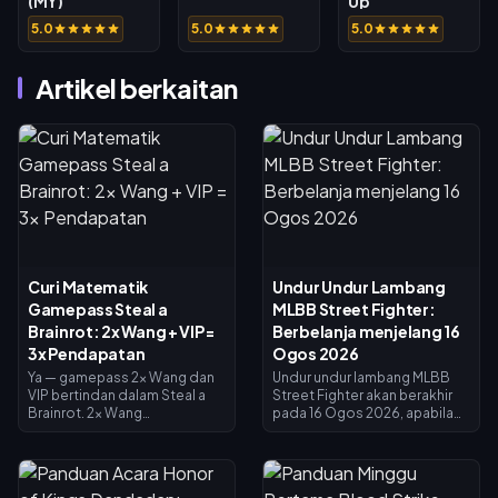
(MY)
Up
5.0
5.0
5.0
Artikel berkaitan
Curi Matematik
Undur Undur Lambang
Gamepass Steal a
MLBB Street Fighter:
Brainrot: 2x Wang + VIP =
Berbelanja menjelang 16
3x Pendapatan
Ogos 2026
Ya — gamepass 2x Wang dan
Undur undur lambang MLBB
VIP bertindan dalam Steal a
Street Fighter akan berakhir
Brainrot. 2x Wang
pada 16 Ogos 2026, apabila
menggandakan pendapatan
kolaborasi selama 45 hari dan
pengumpul (×2), VIP
kedai pertukaran lambang
menambah ×1.5, dan ia darab
ditutup. Lambang yang tidak
bersama untuk tepat 3x
dibelanjakan dijangka luput