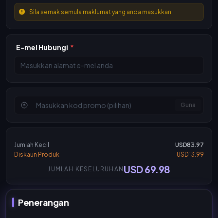
Sila semak semula maklumat yang anda masukkan.
E-mel Hubungi
*
Guna
Jumlah Kecil
USD83.97
Diskaun Produk
- USD13.99
USD 69.98
JUMLAH KESELURUHAN
Penerangan