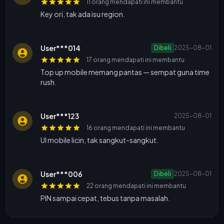
11 orang mendapati ini membantu
Key ori, tak ada isu region.
User***014
Dibeli
2025-08-01
17 orang mendapati ini membantu
Top up mobile memang pantas — sempat guna time
rush.
User***123
2025-08-01
16 orang mendapati ini membantu
UI mobile licin, tak sangkut-sangkut.
User***006
Dibeli
2025-08-01
22 orang mendapati ini membantu
PIN sampai cepat, tebus tanpa masalah.