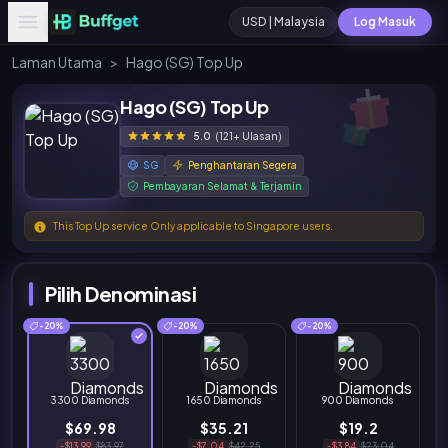
USD | Malaysia
Log Masuk
Laman Utama
>
Hago (SG) Top Up
Hago (SG) Top Up
5.0
(121+ Ulasan)
SG
Penghantaran Segera
Pembayaran Selamat & Terjamin
This Top Up service Only applicable to Singapore users.
Pilih Denominasi
-20%
-20%
-20%
3300 Diamonds
1650 Diamonds
900 Diamonds
$69.98
$35.21
$19.2
-$13.99
$83.97
-$7.04
$42.25
-$3.84
$23.04