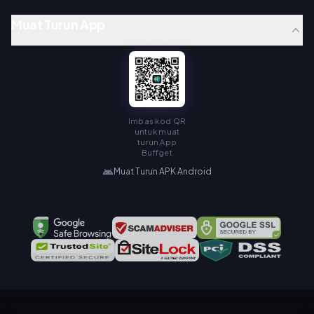
Muat Turun App
Imbas kod QR
untuk muat
turun App
Buffget
Muat Turun APK Android