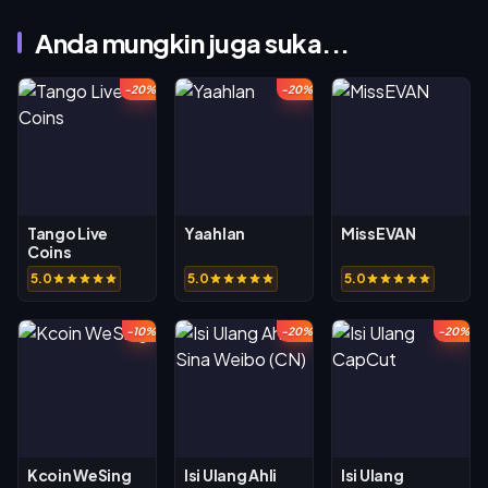
Anda mungkin juga suka...
-20%
-20%
Tango Live
Yaahlan
MissEVAN
Coins
5.0
5.0
5.0
-10%
-20%
-20%
Kcoin WeSing
Isi Ulang Ahli
Isi Ulang