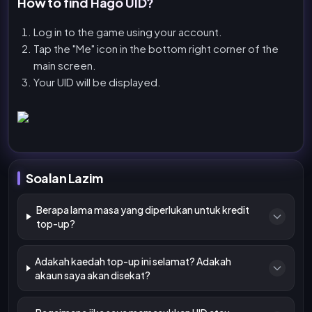
How to find Hago UID?
Log in to the game using your account.
Tap the "Me" icon in the bottom right corner of the
main screen.
Your UID will be displayed.
Soalan Lazim
Berapa lama masa yang diperlukan untuk kredit
top-up?
Adakah kaedah top-up ini selamat? Adakah
akaun saya akan disekat?