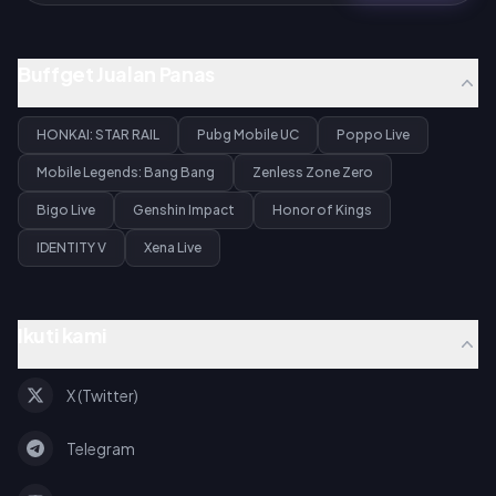
Buffget Jualan Panas
HONKAI: STAR RAIL
Pubg Mobile UC
Poppo Live
Mobile Legends: Bang Bang
Zenless Zone Zero
Bigo Live
Genshin Impact
Honor of Kings
IDENTITY V
Xena Live
Ikuti kami
X (Twitter)
Telegram