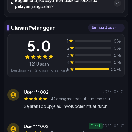
Bagaimana jika saya memasukkan UID atau
pelayan yang salah?
Ulasan Pelanggan
Semua Ulasan
5.0
1
0%
2
0%
3
0%
Ulasan
4
0%
121 Ulasan
5
100%
Berdasarkan 121 ulasan disahkan
User***002
2025-08-01
42 orang mendapati ini membantu
Sejarah top up jelas, invois boleh muat turun.
User***002
Dibeli
2025-08-01