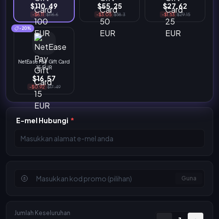
$110.49
$55.25
$27.62
-$6.11
$116.6
-$3.05
$58.3
-$1.53
$29.15
-20%
NetEase Pay Gift Card
15 EUR
$16.57
-$0.92
$17.49
E-mel Hubungi
*
Guna
Jumlah Keseluruhan