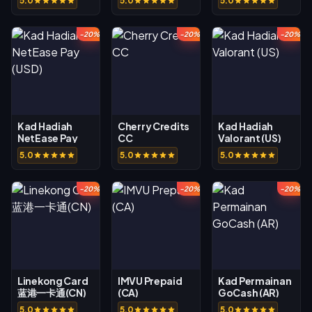
5.0
5.0
5.0
-20%
-20%
-20%
Kad Hadiah
Cherry Credits
Kad Hadiah
NetEase Pay
CC
Valorant (US)
(USD)
5.0
5.0
5.0
-20%
-20%
-20%
Linekong Card
IMVU Prepaid
Kad Permainan
蓝港一卡通(CN)
(CA)
GoCash (AR)
5.0
5.0
5.0