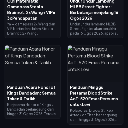
Curi Matematik
Undur Undur Lambang
Gamepass Steal a
MLBB Street Fighter:
Brainrot: 2x Wang + VIP =
Berbelanja menjelang 16
3x Pendapatan
Ogos 2026
Ya — gamepass 2x Wang dan
Undur undur lambang MLBB
VIP bertindan dalam Steal a
Street Fighter akan berakhir
Brainrot. 2x Wang
pada 16 Ogos 2026, apabila
menggandakan pendapatan
kolaborasi selama 45 hari dan
pengumpul (×2), VIP
kedai pertukaran lambang
menambah ×1.5, dan ia darab
ditutup. Lambang yang tidak
bersama untuk tepat 3x
dibelanjakan dijangka luput
pendapatan asas — bukan 4x.
bersama acara tersebut, jadi
2x Wang berharga 119 Robux,
tebus semuanya sekarang:
VIP berharga 499 (jumlah 618).
skin crossover utama
Beli 2x Wang dahulu; tambah
berharga 1,200 Lambang,
VIP sebaik sahaja pendapatan
manakala varian bercat
asas anda membolehkannya.
berharga 200. Semak baki
anda pada halaman acara,
Panduan Acara Honor of
Panduan Minggu
ikuti senarai keutamaan di
Kings Dandadan: Semua
Pertama Blood Strike
bawah, dan gunakan cabutan
harian 25 Diamond untuk
Token & Tarikh
AoT: 520 Emas Percuma
sebarang usaha terakhir.
untuk Levi
Kerjasama Honor of Kings ×
Dandadan berlangsung dari 1
Kolaborasi Blood Strike x
hingga 31 Ogos 2026. Terokai
Attack on Titan berlangsung
tapak UFO di Tetingkap
dari 1 hingga 31 Ogos 2026,
Siasatan untuk mendapatkan
menampilkan skin Levi
Syiling Penebusan, selesaikan