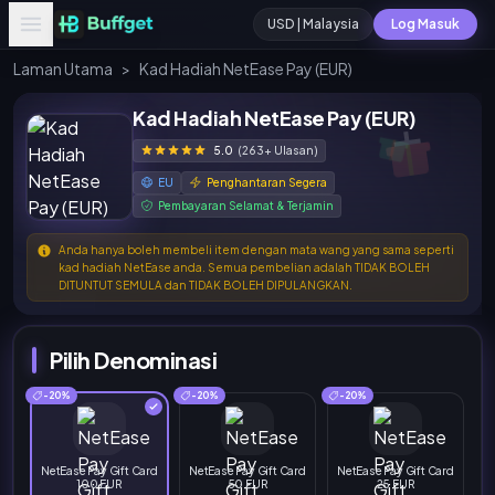
USD | Malaysia
Log Masuk
Laman Utama
>
Kad Hadiah NetEase Pay (EUR)
Kad Hadiah NetEase Pay (EUR)
5.0
(263+ Ulasan)
EU
Penghantaran Segera
Pembayaran Selamat & Terjamin
Anda hanya boleh membeli item dengan mata wang yang sama seperti
kad hadiah NetEase anda. Semua pembelian adalah TIDAK BOLEH
DITUNTUT SEMULA dan TIDAK BOLEH DIPULANGKAN.
Pilih Denominasi
-20%
-20%
-20%
NetEase Pay Gift Card
NetEase Pay Gift Card
NetEase Pay Gift Card
100 EUR
50 EUR
25 EUR