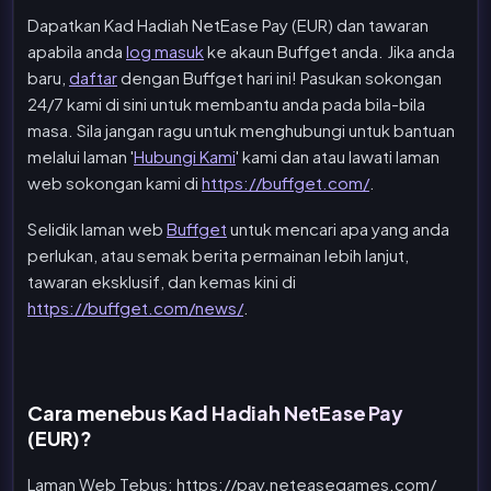
Dapatkan Kad Hadiah NetEase Pay (EUR) dan tawaran
apabila anda
log masuk
ke akaun Buffget anda. Jika anda
baru,
daftar
dengan Buffget hari ini! Pasukan sokongan
24/7 kami di sini untuk membantu anda pada bila-bila
masa. Sila jangan ragu untuk menghubungi untuk bantuan
melalui laman '
Hubungi Kami
' kami dan atau lawati laman
web sokongan kami di
https://buffget.com/
.
Selidik laman web
Buffget
untuk mencari apa yang anda
perlukan, atau semak berita permainan lebih lanjut,
tawaran eksklusif, dan kemas kini di
https://buffget.com/news/
.
Cara menebus Kad Hadiah NetEase Pay
(EUR)?
Laman Web Tebus: https://pay.neteasegames.com/