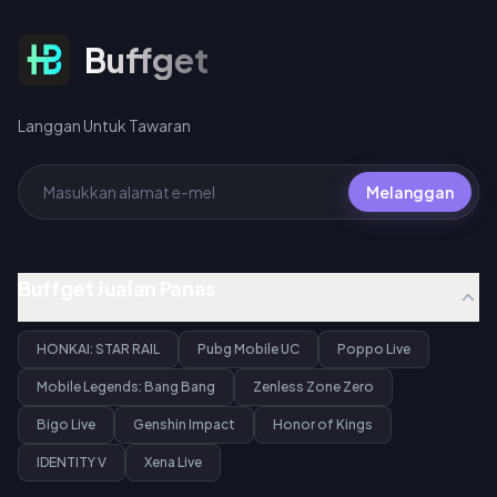
setiap pakej 10 pusingan.
Langgan Untuk Tawaran
Buffget
Langgan Untuk Tawaran
Melanggan
Buffget Jualan Panas
HONKAI: STAR RAIL
Pubg Mobile UC
Poppo Live
Mobile Legends: Bang Bang
Zenless Zone Zero
Bigo Live
Genshin Impact
Honor of Kings
IDENTITY V
Xena Live