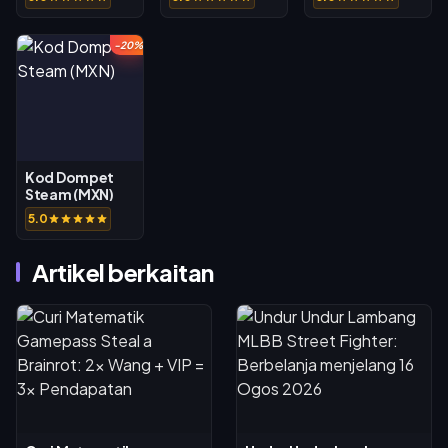
-20%
Kod Dompet
Steam (MXN)
5.0
Artikel berkaitan