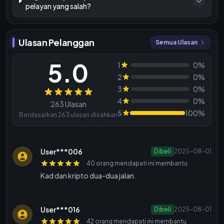
pelayan yang salah?
Ulasan Pelanggan
Semua Ulasan
5.0
1
0%
2
0%
3
0%
Ulasan
4
0%
263 Ulasan
5
100%
Berdasarkan 263 ulasan disahkan
User***006
Dibeli
2025-08-01
40 orang mendapati ini membantu
Kad dan kripto dua-dua jalan.
User***016
Dibeli
2025-08-01
42 orang mendapati ini membantu