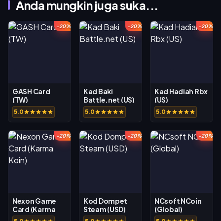
Anda mungkin juga suka...
-20%
-20%
-20%
GASH Card
Kad Baki
Kad Hadiah Rbx
(TW)
Battle.net (US)
(US)
5.0
5.0
5.0
-20%
-20%
-20%
Nexon Game
Kod Dompet
NCsoft NCoin
Card (Karma
Steam (USD)
(Global)
Koin)