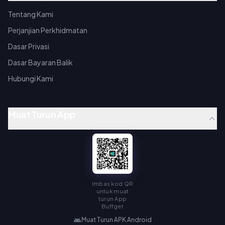
Tentang Kami
Perjanjian Perkhidmatan
Dasar Privasi
Dasar Bayaran Balik
Hubungi Kami
Muat Turun App
Imbas kod QR
untuk muat
turun App
Buffget
Muat Turun APK Android