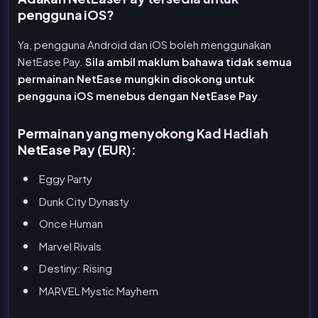
pengguna iOS?
Ya, pengguna Android dan iOS boleh menggunakan
NetEase Pay.
Sila ambil maklum bahawa tidak semua
permainan NetEase mungkin disokong untuk
pengguna iOS menebus dengan NetEase Pay
.
Permainan yang menyokong Kad Hadiah
NetEase Pay (EUR):
Eggy Party
Dunk City Dynasty
Once Human
Marvel Rivals
Destiny: Rising
MARVEL Mystic Mayhem