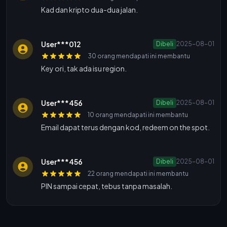
Kad dan kripto dua-dua jalan.
User***012
Dibeli
2025-08-01
30 orang mendapati ini membantu
Key ori, tak ada isu region.
User***456
Dibeli
2025-08-01
10 orang mendapati ini membantu
Email dapat terus dengan kod, redeem on the spot.
User***456
Dibeli
2025-08-01
22 orang mendapati ini membantu
PIN sampai cepat, tebus tanpa masalah.