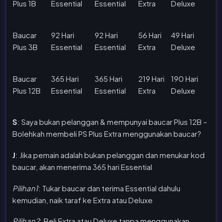
Plus 1B
Essential
Essential
Extra
Deluxe
Baucar
92 Hari
92 Hari
56 Hari
49 Hari
Plus 3B
Essential
Essential
Extra
Deluxe
Baucar
365 Hari
365 Hari
219 Hari
190 Hari
Plus 12B
Essential
Essential
Extra
Deluxe
S
: Saya bukan pelanggan & mempunyai baucar Plus 12B –
Bolehkah membeli PS Plus Extra menggunakan baucar?
J
: Jika pemain adalah bukan pelanggan dan menukar kod
baucar, akan menerima 365 hari Essential
Pilihan1
: Tukar baucar dan terima Essential dahulu
kemudian, naik taraf ke Extra atau Deluxe
Pilihan2
: Beli Extra atau Deluxe tanpa menggunakan