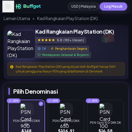
USD | Malaysia
Log Masuk
Laman Utama
>
Kad Rangkaian PlayStation (DK)
Kad Rangkaian PlayStation (DK)
5.0
(182+ Ulasan)
DK
Penghantaran Segera
Pembayaran Selamat & Terjamin
Kad Rangkaian PlayStation (DK) yang dijual oleh Buffget hanya SAH
untuk pengguna Akaun PSN yang didaftarkan di Denmark.
Pilih Denominasi
-20%
-20%
-20%
PSN Card 900 DKK
PSN Card 650 DKK
PSN Card 100 DKK DK
DK
DK
$148
$106.91
$16.58