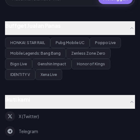
Buffget Jualan Panas
HONKAI: STAR RAIL
Pubg Mobile UC
Poppo Live
Mobile Legends: Bang Bang
Zenless Zone Zero
Bigo Live
Genshin Impact
Honor of Kings
IDENTITY V
Xena Live
Ikuti kami
X (Twitter)
Telegram