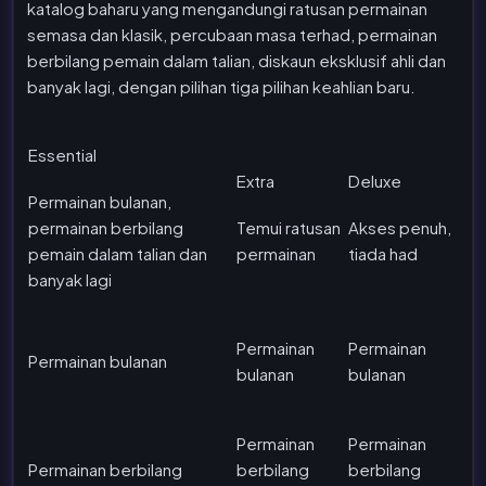
katalog baharu yang mengandungi ratusan permainan
semasa dan klasik, percubaan masa terhad, permainan
berbilang pemain dalam talian, diskaun eksklusif ahli dan
banyak lagi, dengan pilihan tiga pilihan keahlian baru.
Essential
Extra
Deluxe
Permainan bulanan,
permainan berbilang
Temui ratusan
Akses penuh,
pemain dalam talian dan
permainan
tiada had
banyak lagi
Permainan
Permainan
Permainan bulanan
bulanan
bulanan
Permainan
Permainan
Permainan berbilang
berbilang
berbilang