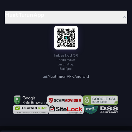
Muat Turun App
Imbas kod QR
untuk muat
turun App
Buffget
Muat Turun APK Android