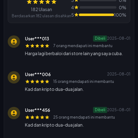
Ulasan
4
0%
182 Ulasan
5
100%
Berdasarkan 182 ulasan disahkan
User***013
Dibeli
2025-08-01
7 orang mendapati ini membantu
Harga lagi berbaloi dari store lain yang saya cuba.
User***006
2025-08-01
15 orang mendapati ini membantu
Kad dan kripto dua-dua jalan.
User***456
Dibeli
2025-08-01
25 orang mendapati ini membantu
Kad dan kripto dua-dua jalan.