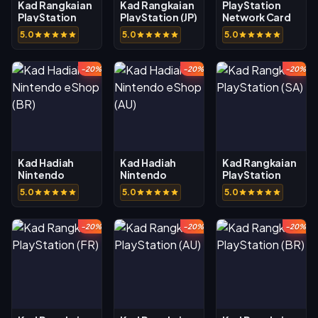
Kad Rangkaian
Kad Rangkaian
PlayStation
PlayStation
PlayStation (JP)
Network Card
(AS)
(CA)
5.0
5.0
5.0
-20%
-20%
-20%
Kad Hadiah
Kad Hadiah
Kad Rangkaian
Nintendo
Nintendo
PlayStation
eShop (BR)
eShop (AU)
(SA)
5.0
5.0
5.0
-20%
-20%
-20%