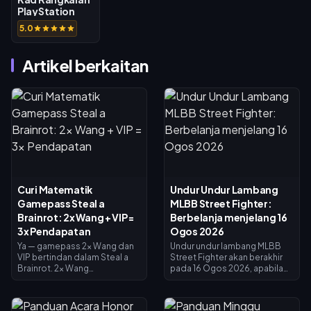
PlayStation
(ZA)
5.0
Artikel berkaitan
Curi Matematik
Undur Undur Lambang
Gamepass Steal a
MLBB Street Fighter:
Brainrot: 2x Wang + VIP =
Berbelanja menjelang 16
3x Pendapatan
Ogos 2026
Ya — gamepass 2x Wang dan
Undur undur lambang MLBB
VIP bertindan dalam Steal a
Street Fighter akan berakhir
Brainrot. 2x Wang
pada 16 Ogos 2026, apabila
menggandakan pendapatan
kolaborasi selama 45 hari dan
pengumpul (×2), VIP
kedai pertukaran lambang
menambah ×1.5, dan ia darab
ditutup. Lambang yang tidak