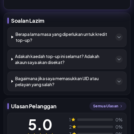
Soalan Lazim
Berapa lama masa yang diperlukan untuk kredit
top-up?
Adakah kaedah top-up ini selamat? Adakah
akaun saya akan disekat?
Bagaimana jika saya memasukkan UID atau
pelayan yang salah?
Ulasan Pelanggan
Semua Ulasan
5.0
1
0%
2
0%
3
0%