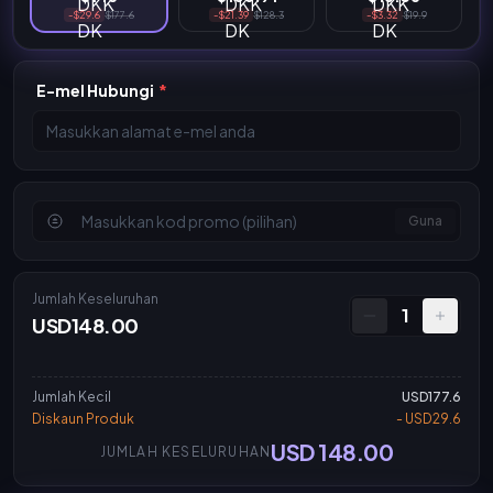
-$29.6
$177.6
-$21.39
$128.3
-$3.32
$19.9
E-mel Hubungi
*
Guna
Jumlah Keseluruhan
1
USD148.00
Jumlah Kecil
USD177.6
Diskaun Produk
- USD29.6
USD 148.00
JUMLAH KESELURUHAN