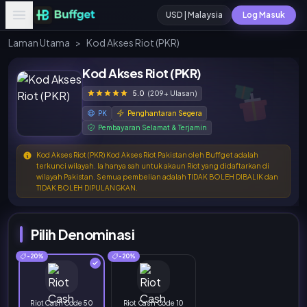
USD | Malaysia
Log Masuk
Laman Utama
>
Kod Akses Riot (PKR)
Kod Akses Riot (PKR)
5.0
(209+ Ulasan)
PK
Penghantaran Segera
Pembayaran Selamat & Terjamin
Kod Akses Riot (PKR) Kod Akses Riot Pakistan oleh Buffget adalah
terkunci wilayah. Ia hanya sah untuk akaun Riot yang didaftarkan di
wilayah Pakistan. Semua pembelian adalah TIDAK BOLEH DIBALIK dan
TIDAK BOLEH DIPULANGKAN.
Pilih Denominasi
-20%
-20%
Riot Cash Code 50
Riot Cash Code 10