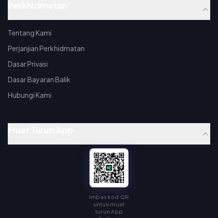
Perkhidmatan
Tentang Kami
Perjanjian Perkhidmatan
Dasar Privasi
Dasar Bayaran Balik
Hubungi Kami
Muat Turun App
Imbas kod QR
untuk muat
turun App