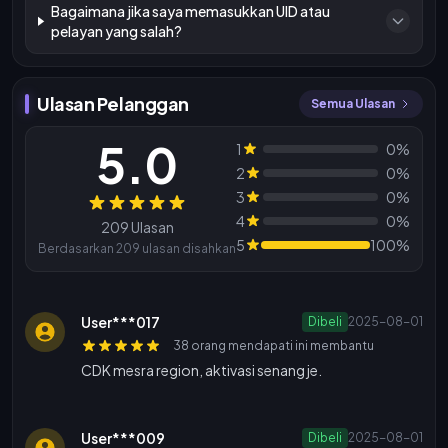
Bagaimana jika saya memasukkan UID atau
pelayan yang salah?
Ulasan Pelanggan
Semua Ulasan
5.0
1
0%
2
0%
3
0%
Ulasan
4
0%
209 Ulasan
5
100%
Berdasarkan 209 ulasan disahkan
User***017
Dibeli
2025-08-01
38 orang mendapati ini membantu
CDK mesra region, aktivasi senang je.
User***009
Dibeli
2025-08-01