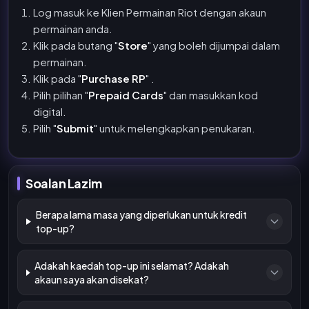
Log masuk ke Klien Permainan Riot dengan akaun
permainan anda.
Klik pada butang "
Store
" yang boleh dijumpai dalam
permainan.
Klik pada "
Purchase RP
" .
Pilih pilihan "
Prepaid Cards
" dan masukkan kod
digital.
Pilih "
Submit
" untuk melengkapkan penukaran.
Soalan Lazim
Berapa lama masa yang diperlukan untuk kredit
top-up?
Adakah kaedah top-up ini selamat? Adakah
akaun saya akan disekat?