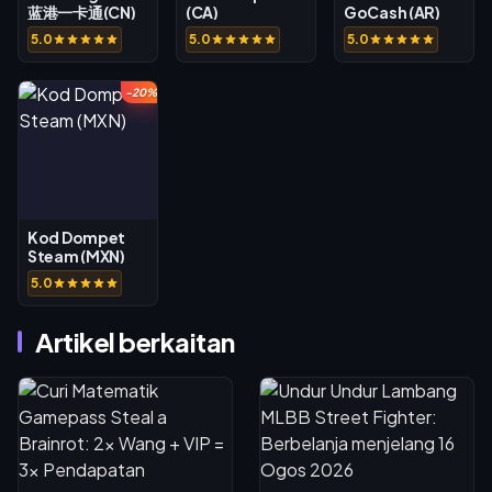
蓝港一卡通(CN)
(CA)
GoCash (AR)
5.0
5.0
5.0
-20%
Kod Dompet
Steam (MXN)
5.0
Artikel berkaitan