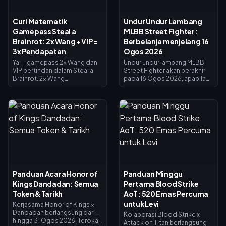
Curi Matematik
Undur Undur Lambang
Gamepass Steal a
MLBB Street Fighter:
Brainrot: 2x Wang + VIP =
Berbelanja menjelang 16
3x Pendapatan
Ogos 2026
Ya — gamepass 2x Wang dan
Undur undur lambang MLBB
VIP bertindan dalam Steal a
Street Fighter akan berakhir
Brainrot. 2x Wang
pada 16 Ogos 2026, apabila
menggandakan pendapatan
kolaborasi selama 45 hari dan
pengumpul (×2), VIP
kedai pertukaran lambang
menambah ×1.5, dan ia darab
ditutup. Lambang yang tidak
bersama untuk tepat 3x
dibelanjakan dijangka luput
pendapatan asas — bukan 4x.
bersama acara tersebut, jadi
2x Wang berharga 119 Robux,
tebus semuanya sekarang:
VIP berharga 499 (jumlah 618).
skin crossover utama
Beli 2x Wang dahulu; tambah
berharga 1,200 Lambang,
VIP sebaik sahaja pendapatan
manakala varian bercat
asas anda membolehkannya.
berharga 200. Semak baki
anda pada halaman acara,
Panduan Acara Honor of
Panduan Minggu
ikuti senarai keutamaan di
Kings Dandadan: Semua
Pertama Blood Strike
bawah, dan gunakan cabutan
harian 25 Diamond untuk
Token & Tarikh
AoT: 520 Emas Percuma
sebarang usaha terakhir.
untuk Levi
Kerjasama Honor of Kings ×
Dandadan berlangsung dari 1
Kolaborasi Blood Strike x
hingga 31 Ogos 2026. Terokai
Attack on Titan berlangsung