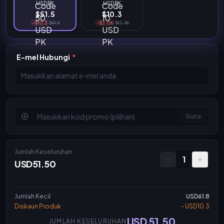
USD PK
USD PK
$51.5
$10.3
-$10.3
$61.8
-$2.06
$12.36
E-mel Hubungi
*
Guna
Jumlah Keseluruhan
1
USD51.50
Jumlah Kecil
USD61.8
Diskaun Produk
- USD10.3
USD 51.50
JUMLAH KESELURUHAN