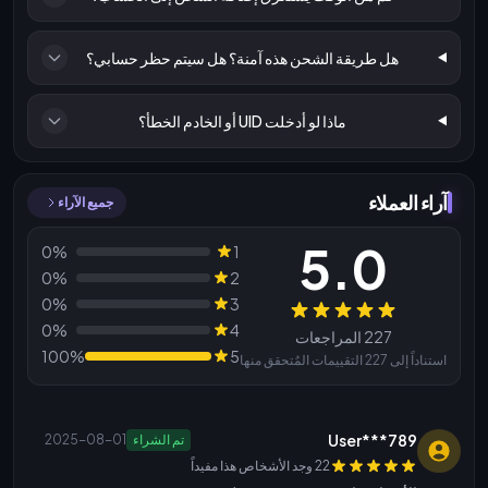
هل طريقة الشحن هذه آمنة؟ هل سيتم حظر حسابي؟
ماذا لو أدخلت UID أو الخادم الخطأ؟
آراء العملاء
جميع الآراء
5.0
0%
1
0%
2
0%
3
المراجعات
0%
4
227 المراجعات
100%
5
استناداً إلى 227 التقييمات المُتحقق منها
User***789
تم الشراء
2025-08-01
22 وجد الأشخاص هذا مفيداً