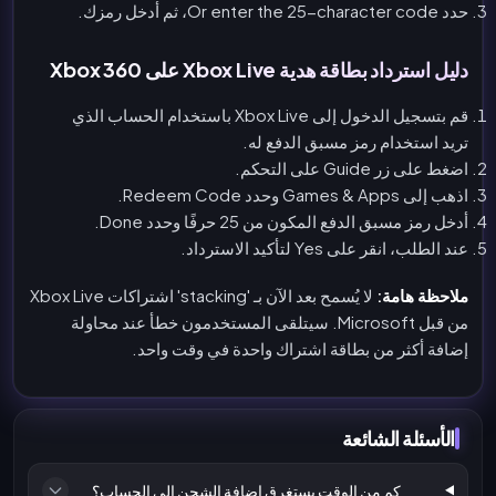
حدد Or enter the 25-character code، ثم أدخل رمزك.
دليل استرداد بطاقة هدية Xbox Live على Xbox 360
قم بتسجيل الدخول إلى Xbox Live باستخدام الحساب الذي
تريد استخدام رمز مسبق الدفع له.
اضغط على زر Guide على التحكم.
اذهب إلى Games & Apps وحدد Redeem Code.
أدخل رمز مسبق الدفع المكون من 25 حرفًا وحدد Done.
عند الطلب، انقر على Yes لتأكيد الاسترداد.
ملاحظة هامة:
لا يُسمح بعد الآن بـ 'stacking' اشتراكات Xbox Live
من قبل Microsoft. سيتلقى المستخدمون خطأ عند محاولة
إضافة أكثر من بطاقة اشتراك واحدة في وقت واحد.
الأسئلة الشائعة
كم من الوقت يستغرق إضافة الشحن إلى الحساب؟