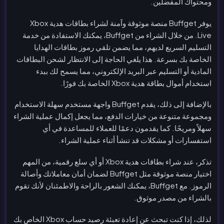
ومحتواك المفضلين.
يوفر Buffget منصة موثوقة وآمنة لشراء بطاقات هدية Xbox
Live. من خلال الشراء من Buffget، يمكنك الاستفادة من خدمة
التسليم السريع لديهم، مما يضمن تلقي رموز بطاقات الهدايا
الخاصة بك بسرعة. هذا يلغي الحاجة إلى الانتظار لشحن البطاقات
المادية أو التسليم عبر البريد الإلكتروني، مما يسمح لك ببدء
استخدام أموال بطاقة هدية Xbox الخاصة بك فورًا.
بالإضافة إلى ذلك، يقدم Buffget واجهة مستخدم سهلة الاستخدام
ومجموعة متنوعة من خيارات الدفع، مما يجعل إكمال عملية الشراء
سهلاً ومريحًا. كما يقدمون دعمًا للعملاء للمساعدة في أي
استفسارات أو مشكلات قد تنشأ أثناء عملية الشراء.
تذكر، عند شراء بطاقات هدية Xbox أو أي سلع رقمية، من المهم
اختيار منصة موثوقة مثل Buffget لضمان أمان معاملاتك وأصالة
الرموز. مع Buffget، يمكنك الشعور بالراحة والاطمئنان لأنك تقوم
بالشراء من مصدر موثوق.
لذلك، إذا كنت تبحث عن إعادة تعبئة رصيد حساب Xbox الخاص بك