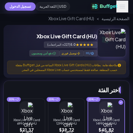
USD | اللغة العربية
تسجيل الدخول
الصفحة الرئيسية
>
Xbox Live Gift Card (HU)
Xbox Live Gift Card (HU)
5.0
(227+ المراجعات)
HU
توصيل فوري
دفع آمن ومضمون
ملاحظة هامة: بطاقات Xbox Live Gift Cards (HU) المباعة من قبل Buffget مقفلة
حسب المنطقة. صالحة فقط لمستخدمي حساب Xbox Live المسجلين في المجر.
اختر الفئة
-20%
-20%
-20%
Xbox Live Gift Card
Xbox Live Gift Card
Xbox Live Gift Card
6990 HUF HU
12990 HUF HU
14990 HUF HU
$21.37
$39.72
$45.82