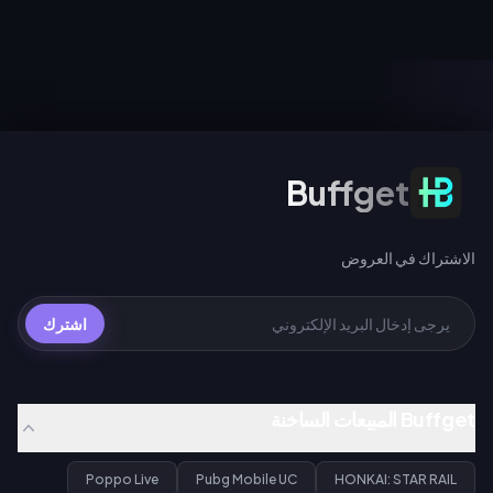
ضمن الإصدار 4.4. تشترك كلا
سبايدر مان، وقم بالتدوير مقابل 10
المرحلتين في عداد ضمان واحد،
UC (السحب اليومي الأول)، أو 40
ويمنح إجراء 200 سحب عبر أي حدث
UC للسحب العادي، أو 360 UC لكل
سحب مخروطاً ضوئياً مميزاً مجانياً لـ
حزمة تضم 10 عمليات سحب.
Gilgamesh أو Archer.
الاشتراك في العروض
Buffget
الاشتراك في العروض
اشترك
Buffget المبيعات الساخنة
Poppo Live
Pubg Mobile UC
HONKAI: STAR RAIL