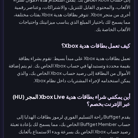
الألعاب، والمحتوى القابل للتنزيل، والاشتراكات، وعناصر رقمية
أخرى من متجر Xbox. تتوفر بطاقات هدية Xbox بفئات مختلفة،
مما يسمح لك باختيار المبلغ الذي يناسب ميزانيتك واحتياجات
الألعاب الخاصة بك.
كيف تعمل بطاقات هدية Xbox؟
تعمل بطاقات هدية Xbox على مبدأ بسيط: تقوم بشراء بطاقة
بقيمة محددة وتستبدلها في حساب Xbox الخاص بك. ثم يتم إضافة
الأموال من البطاقة إلى رصيد حساب Xbox الخاص بك، والذي
يمكن استخدامه لإجراء المشتريات داخل نظام Xbox.
أين يمكنني شراء بطاقات هدية Xbox Live المجر (HU)
عبر الإنترنت بخصم؟
يقدم Buffget راحة التسليم الفوري لرموز بطاقات الهدايا إلى
حساب Buffget Member الخاص بك، مما يسمح لك بإعادة تعبئة
رصيد حساب Xbox الخاص بك بسرعة وبدء الاستمتاع بألعابك