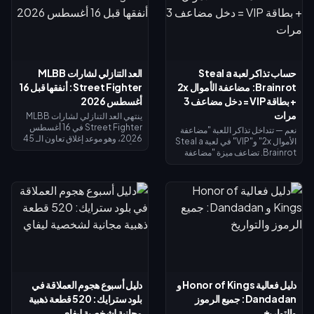
حساب تذاكر لعبة Steal a
العد التنازلي لشارات MLBB
Brainrot: مضاعفة الأموال 2x
Street Fighter: أنفقها قبل 16
+ بطاقة VIP = دخل مضاعف 3
أغسطس 2026
مرات
ينتهي العد التنازلي لشارات MLBB
Street Fighter في 16 أغسطس
نعم — تتداخل تذاكر اللعبة "مضاعفة
2026، وهو موعد إغلاق تعاون الـ 45
الأموال 2x" و"VIP" في لعبة Steal a
يوماً ومتجر استبدال الشارات الخاص
Brainrot. تضاعف ميزة "مضاعفة
به. من المتوقع أن تنتهي صلاحية
الأموال 2x" دخل الجامع (×2)، وتضيف
الشارات غير المستخدمة بنهاية
ميزة "VIP" (×1.5)، وتتضاعف معاً
الحدث، لذا احرص على استبدال كل
لتعطيك بالضبط 3 أضعاف الدخل
شيء الآن: تكلفة أزياء التقاطع
الأساسي - وليس 4 أضعاف. تبلغ
الرئيسية 1,200 شارة، والأزياء
تكلفة مضاعفة الأموال 2x نحو 119
الملونة البديلة 200 شارة. تحقق من
روبوكس، وتكلفة VIP نحو 499
رصيدك في صفحة الحدث، واتبع قائمة
(الإجمالي 618). اشترِ مضاعفة الأموال
الأولوية أدناه، واستخدم سحب الـ 25
2x أولاً؛ ثم أضف بطاقة VIP بمجرد أن
دايموند اليومي لأي محاولة أخيرة.
يبرر دخلك الأساسي ذلك.
دليل فعالية Honor of Kings و
دليل أسبوع هجوم العملاقة في
Dandadan: جميع الرموز
بلود سترايك: 520 قطعة ذهبية
والتواريخ
مجانية لشخصية ليفاي