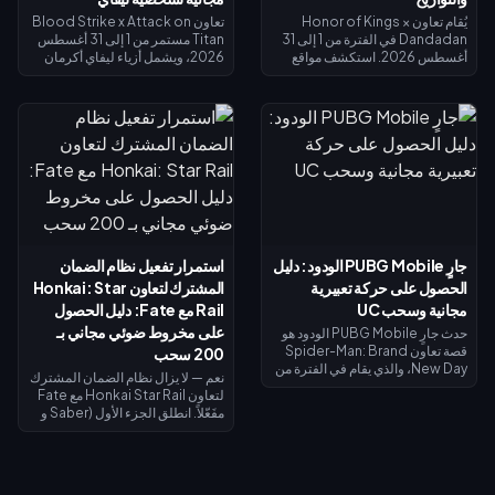
يُقام تعاون Honor of Kings ×
تعاون Blood Strike x Attack on
Dandadan في الفترة من 1 إلى 31
Titan مستمر من 1 إلى 31 أغسطس
أغسطس 2026. استكشف مواقع
2026، ويشمل أزياء ليفاي أكرمان
الأجسام الطائرة المجهولة (UFO) في
في الحوض المحدود وغنائم الحظ
نافذة التحقيق للحصول على عملات
المحدودة. تذكرة سبلاش فست
الاسترداد، وأنجز المهام اليومية
سترايك (15 يوليو – 14 أغسطس
للحصول على عملات رييروكو
2026) تعيد لك 520 قطعة ذهبية عند
(Reiryoku) - وهي العملة
الوصول إلى المستوى الأقصى — وهي
المستخدمة للحصول على مظهر مومو
كافية لتمويل تذكرة النخبة أو محاولات
أيايسي (Momo Ayase) الملحمي
الحصول على ليفاي. يوضح لك دليل
المجاني لبطلة داجي (Daji). يُفتح
الأسبوع الأول هذا كيفية جمع الذهب
نظام إيقاظ القوة الروحية في 7
المجاني، واسترداد الرموز، وتوقيت
أغسطس مع مظهر جiji (جيجي) لبطل
استرداد الأموال بحيث لا يكلفك ليفاي
موزي (Mozi)، وتُغلق جميع عمليات
شيئاً تقريباً.
جارٍ PUBG Mobile الودود: دليل
استمرار تفعيل نظام الضمان
الاستبدال في 31 أغسطس.
الحصول على حركة تعبيرية
المشترك لتعاون Honkai: Star
مجانية وسحب UC
Rail مع Fate: دليل الحصول
على مخروط ضوئي مجاني بـ
حدث جارٍ PUBG Mobile الودود هو
قصة تعاون Spider-Man: Brand
200 سحب
New Day، والذي يقام في الفترة من
نعم — لا يزال نظام الضمان المشترك
30 يوليو إلى 1 سبتمبر 2026. أكمل
لتعاون Honkai Star Rail مع Fate
المهام ذات الطابع الخاص لفتح
مفَعّلاً. انطلق الجزء الأول (Saber و
الفصول واكتساب صور رمزية
Archer) في 11 يوليو 2026؛ بينما
وإطارات صور رمزية حصرية من
يصل الجزء الثاني (Rin Tohsaka
الفيلم، وسجل الدخول في الفترة من 1
بالإضافة إلى الشخصية المجانية
إلى 2 أغسطس للحصول على حركة
Gilgamesh) في 24 يوليو 2026
تعبيرية لفترة محدودة لشخصية