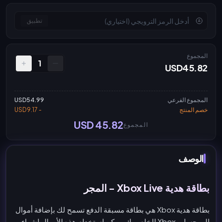
تطبيق
المجموع
1
USD45.82
المجموع الفرعي
USD54.99
خصم المنتج
- USD9.17
USD 45.82
المجموع
الوصف
بطاقة هدية Xbox Live - المجر
بطاقة هدية Xbox هي بطاقة مسبقة الدفع تسمح لك بإضافة أموال
إلى حساب Xbox الخاص بك. يمكن استخدام هذه الأموال لشراء