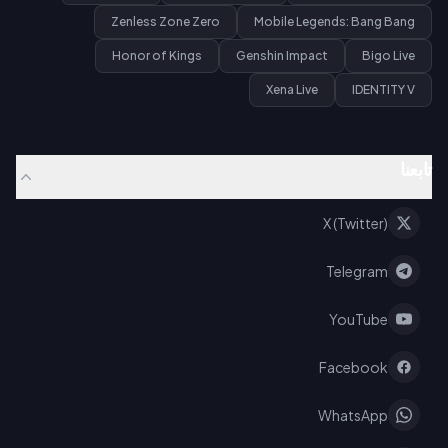
Zenless Zone Zero
Mobile Legends: Bang Bang
Honor of Kings
Genshin Impact
Bigo Live
Xena Live
IDENTITY V
تابعنا
X (Twitter)
Telegram
YouTube
Facebook
WhatsApp